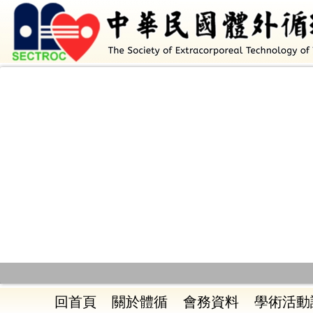
回首頁
關於體循
會務資料
學術活動