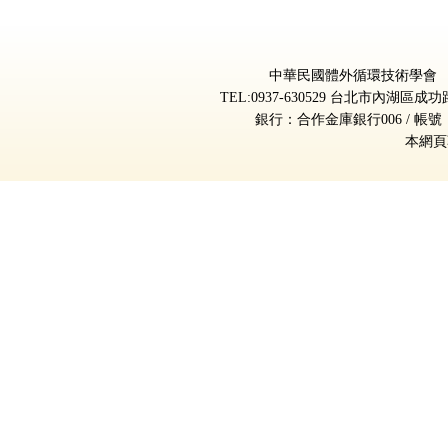
中華民國體外循環技術學會
TEL:0937-630529 台北市內湖區成
銀行：合作金庫銀行006 / 帳號：
本網頁