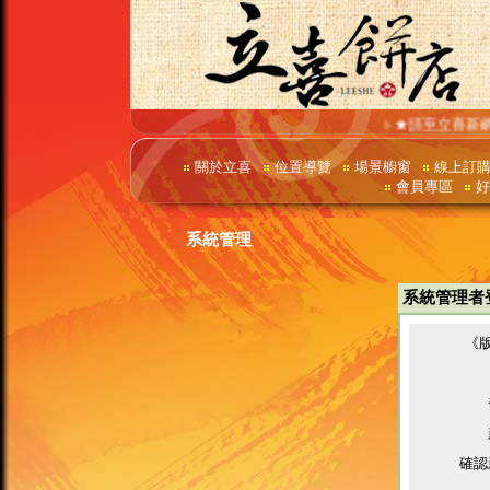
★請至立喜新網站 
關於立喜
位置導覽
場景櫥窗
線上訂
會員專區
好
.
系統管理
系統管理者
《
確認