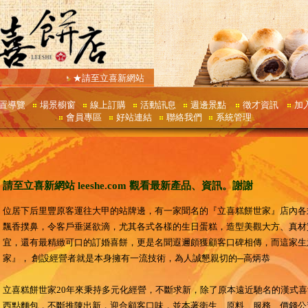
★請至立喜新網站 leeshe.com 觀看最新產品、資訊★
★２
置導覽
場景櫥窗
線上訂購
活動訊息
週邊景點
徵才資訊
加
會員專區
好站連結
聯絡我們
系統管理
.
請至立喜新網站 leeshe.com 觀看最新產品、資訊。謝謝
位居下后里豐原客運往大甲的站牌邊，有一家聞名的『立喜糕餅世家』店內各
飄香撲鼻，令客戶垂涎欲滴，尤其各式各樣的生日蛋糕，造型美觀大方、真材
宜，還有最精緻可口的訂婚喜餅，更是名聞遐邇頗獲顧客口碑相傳，而這家生
家』， 創設經營者就是本身擁有一流技術，為人誠懇親切的─高炳恭
立喜糕餅世家20年來秉持多元化經營，不斷求新，除了原本遠近馳名的漢式
西點麵包，不斷推陳出新，迎合顧客口味，並本著衛生、原料、服務、價錢公