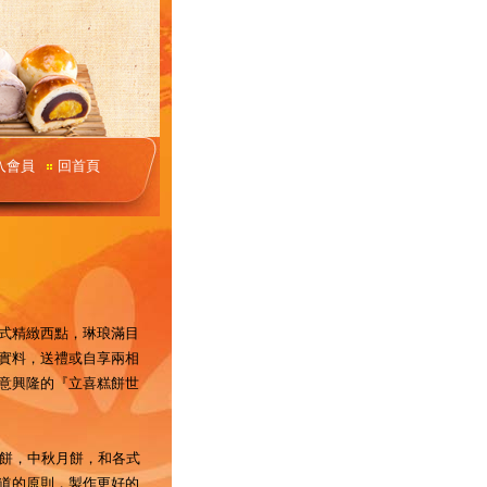
０１４年中秋月餅禮盒DM出爐了~記得看一看哦！！
凡持立喜聯名卡及GOG
入會員
回首頁
式精緻西點，琳琅滿目
實料，送禮或自享兩相
意興隆的『立喜糕餅世
喜餅，中秋月餅，和各式
道的原則，製作更好的