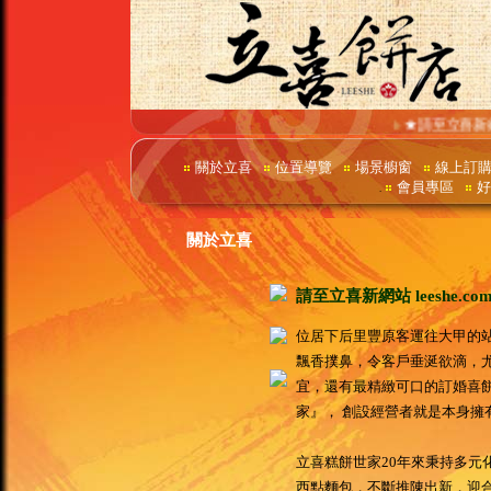
★請至立喜新網站
關於立喜
位置導覽
場景櫥窗
線上訂
會員專區
好
.
關於立喜
請至立喜新網站 leeshe.
位居下后里豐原客運往大甲的
飄香撲鼻，令客戶垂涎欲滴，
宜，還有最精緻可口的訂婚喜
家』， 創設經營者就是本身擁
立喜糕餅世家20年來秉持多元
西點麵包，不斷推陳出新，迎