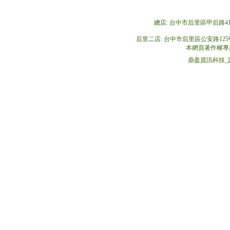
總店: 台中市后里區甲后路412號 T
后里二店: 台中市后里區公安路125號 TEL
本網頁著作權專
鼎盈資訊科技_設