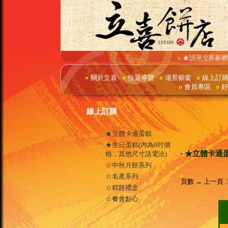
★請至立喜新網站 
關於立喜
位置導覽
場景櫥窗
線上訂
會員專區
好
.
線上訂購
★立體卡通蛋糕
★生日蛋糕(內為8吋價
‧ ★立體卡通
格，其他尺寸請電洽)
☆中秋月餅系列
☆名產系列
頁數 → 上一頁 .1
☆糕餅禮盒
☆餐會點心