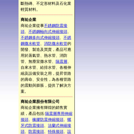
斷熱磚、不定形材料及石化業
輕質材料。
商祐企業
商祐企業從事
不銹鋼防震接
頭
、
不銹鋼軸向式伸縮接頭
、
不銹鋼多向式伸縮接頭
、
不銹
鋼撒水軟管
、
消防撒水軟管
的
開發、製造及買賣，產品可應
用於蒸氣管、熱水管、消防
管、無塵室撒水管、
隔震層
、
自來水管、給排水管、各種伸
縮及設備安裝之用，提昇管路
的壽命、安全性，為各種管路
的震動與膨脹，提供了解決方
案。
商祐企業股份有限公司
商祐企業擁有輝煌的銷售實
績，產品包括:
隔震層專用伸縮
接頭
、
橡膠防震伸縮接頭
、
螺
牙式防震接頭
、
法蘭式伸縮接
頭
、
防震接頭
、
特殊接頭
、
設