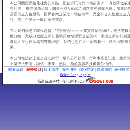
本公司因應網路化社會的來臨，配合資訊時代市場的需求， 有效降低成本
昇利潤 ，增強服務品質，開發完成互動式之網路業務導航系統，加速銷
及提供全方位服務、提昇各大企業之市場佔有率，完全符合人性化之全
計、滿足企業及一般店家的需求。
在此我們洞悉了時代趨勢，特別整合Internet 將實體結合網路，把所有
權分離、完成21世紀全新的趨勢策略性聯盟企業架構，掌握全新的行銷
每個人在心裡深處都有份理想， 我們也想在人生的過程中，漂亮出擊‧贏
采。
本公司在法律上完全合法經營，舉凡公司執照、營利事業登記證、股票
不是依法申請，誠信、專業、熱忱、鼎盈資訊科技值得你信任。
關於鼎盈
|
服務項目
|
線上徵才
|
廣告刊登
|
DNS代辦
|
聯絡我們
|
著作權
Select Language
▼
鼎盈資訊科技_設計維護 v2.3