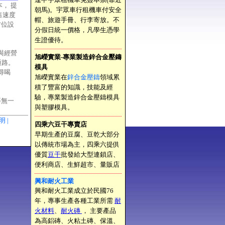
， 提
朝馬)。宇眾車行租機車付安全
售速度
帽、旅遊手冊、行李寄放。不
方位設
分假日統一價格，凡學生憑學
生證優待。
權與經營
旭嶸實業-專業製造鋅合金壓鑄
通路。
模具
得喝
旭嶸實業在
鋅合金壓鑄
領域累
積了豐富的知識，技能及經
驗，專業製造鋅合金壓鑄模具
等無一
與塑膠模具。
聲明 |
四乘六豆干專賣店
早期生產的豆腐、豆乾大部分
以傳統市場為主，四乘六提供
優質
豆干
批發給大型連鎖店、
便利商店、生鮮超市、量販店
興和耐火工業
興和耐火工業成立於民國76
年，專事生產各種工業所需
耐
火材料
、
耐火磚
， 主要產品
為高鋁磚、火粘土磚、保溫、