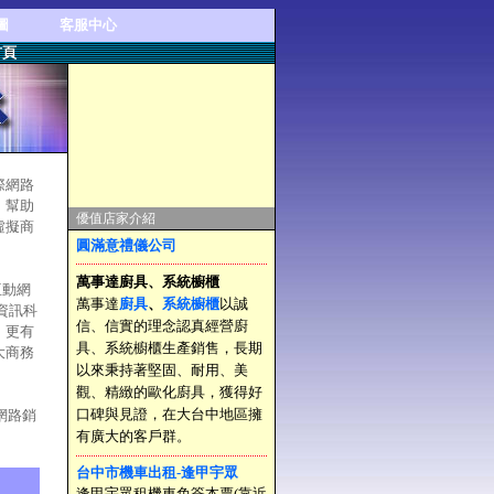
圖
客服中心
首頁
際網路
，幫助
優值店家介紹
虛擬商
圓滿意禮儀公司
萬事達廚具、系統櫥櫃
業互動網
萬事達
廚具
、
系統櫥櫃
以誠
資訊科
信、信實的理念認真經營廚
、更有
具、系統櫥櫃生產銷售，長期
大商務
以來秉持著堅固、耐用、美
觀、精緻的歐化廚具，獲得好
口碑與見證，在大台中地區擁
網路銷
有廣大的客戶群。
台中市機車出租-逢甲宇眾
逢甲宇眾租機車免簽本票(靠近