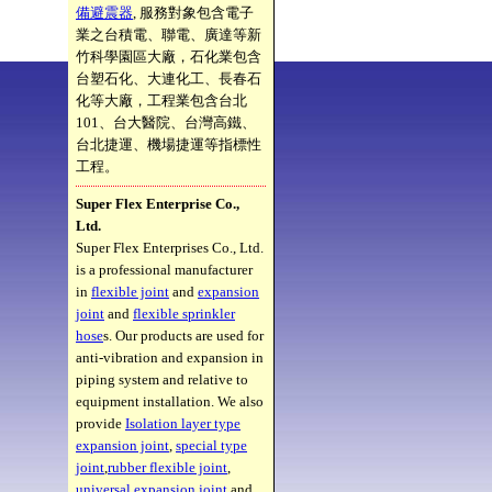
備避震器
, 服務對象包含電子
業之台積電、聯電、廣達等新
竹科學園區大廠，石化業包含
台塑石化、大連化工、長春石
化等大廠，工程業包含台北
101、台大醫院、台灣高鐵、
台北捷運、機場捷運等指標性
工程。
Super Flex Enterprise Co.,
Ltd.
Super Flex Enterprises Co., Ltd.
is a professional manufacturer
in
flexible joint
and
expansion
joint
and
flexible sprinkler
hose
s. Our products are used for
anti-vibration and expansion in
piping system and relative to
equipment installation. We also
provide
Isolation layer type
expansion joint
,
special type
joint
,
rubber flexible joint
,
universal expansion joint
and