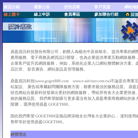
新店介紹
最新公告
折扣店家
客戶見證
網站地
線上購卡
線上申訴
會員專區
參加聯合行銷
回
鼎盈資訊科技股份有限公司，創辦人為楊光中及侯格非。 提供專業的網
應用服務、電子商務及網頁設計開發， 也為企業提供專業互動網路服務
企業客戶提升其網路服務， 例如，系統化企業入口網站整體解決方案、
店託管、 影音廣告、網站架設及管理服務。
鼎盈資訊科技(www.goget888.com www.e-adviser.com.tw)不論是在專
站架設、 廣告或專屬顧問團隊服務方面，都要求最佳的服務品質。 鼎盈
技也將結合最新科技發展出更好的網路服務， 帶給所有各大企業更快速
效的服務品質。 我們希望能吸引更多還沒有加入鼎盈專業商務網站的各
階層， 選擇使用鼎盈 GOGET888。
因此我們希望 GOGET888這個品牌深植全台灣各大企業的心， 達到使用
售即等於使用鼎盈GOGET888。
經營理念