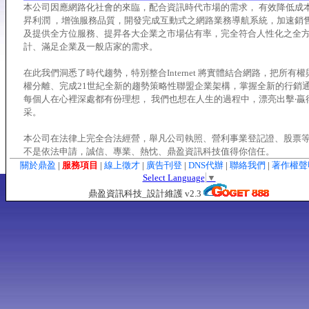
本公司因應網路化社會的來臨，配合資訊時代市場的需求， 有效降低成本
昇利潤 ，增強服務品質，開發完成互動式之網路業務導航系統，加速銷
及提供全方位服務、提昇各大企業之市場佔有率，完全符合人性化之全
計、滿足企業及一般店家的需求。
在此我們洞悉了時代趨勢，特別整合Internet 將實體結合網路，把所有
權分離、完成21世紀全新的趨勢策略性聯盟企業架構，掌握全新的行銷
每個人在心裡深處都有份理想， 我們也想在人生的過程中，漂亮出擊‧贏
采。
本公司在法律上完全合法經營，舉凡公司執照、營利事業登記證、股票
不是依法申請，誠信、專業、熱忱、鼎盈資訊科技值得你信任。
關於鼎盈
|
服務項目
|
線上徵才
|
廣告刊登
|
DNS代辦
|
聯絡我們
|
著作權
Select Language
▼
鼎盈資訊科技_設計維護 v2.3