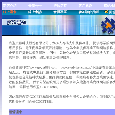
新店介紹
最新公告
折扣店家
客戶見證
網站地
線上購卡
線上申訴
會員專區
參加聯合行銷
回
鼎盈資訊科技股份有限公司，創辦人為楊光中及侯格非。 提供專業的網
應用服務、電子商務及網頁設計開發， 也為企業提供專業互動網路服務
企業客戶提升其網路服務， 例如，系統化企業入口網站整體解決方案、
店託管、 影音廣告、網站架設及管理服務。
鼎盈資訊科技(www.goget888.com www.e-adviser.com.tw)不論是在專
站架設、 廣告或專屬顧問團隊服務方面，都要求最佳的服務品質。 鼎盈
技也將結合最新科技發展出更好的網路服務， 帶給所有各大企業更快速
效的服務品質。 我們希望能吸引更多還沒有加入鼎盈專業商務網站的各
階層， 選擇使用鼎盈 GOGET888。
因此我們希望 GOGET888這個品牌深植全台灣各大企業的心， 達到使用
售即等於使用鼎盈GOGET888。
經營理念