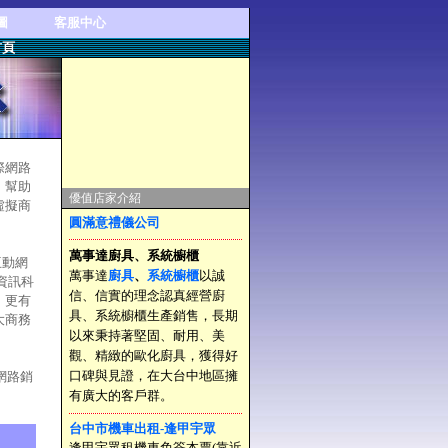
圖
客服中心
首頁
際網路
，幫助
優值店家介紹
虛擬商
圓滿意禮儀公司
萬事達廚具、系統櫥櫃
業互動網
萬事達
廚具
、
系統櫥櫃
以誠
資訊科
信、信實的理念認真經營廚
、更有
具、系統櫥櫃生產銷售，長期
大商務
以來秉持著堅固、耐用、美
觀、精緻的歐化廚具，獲得好
口碑與見證，在大台中地區擁
網路銷
有廣大的客戶群。
台中市機車出租-逢甲宇眾
逢甲宇眾租機車免簽本票(靠近