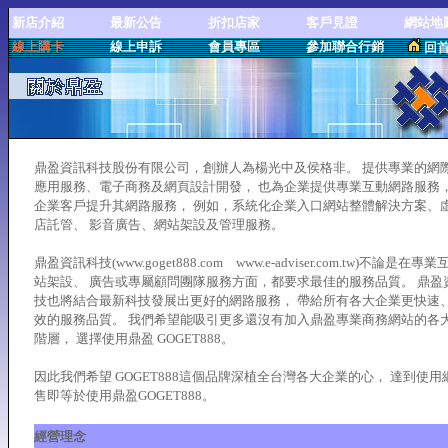
新店介紹
最新公告
折扣店家
客戶見證
網站地
線上購卡
線上申訴
會員專區
參加聯合行銷
回
鼎盈資訊科技股份有限公司，創辦人為楊光中及侯格非。 提供專業的網
應用服務、電子商務及網頁設計開發， 也為企業提供專業互動網路服務
企業客戶提升其網路服務， 例如，系統化企業入口網站整體解決方案、
店託管、 影音廣告、網站架設及管理服務。
鼎盈資訊科技(www.goget888.com www.e-adviser.com.tw)不論是在專
站架設、 廣告或專屬顧問團隊服務方面，都要求最佳的服務品質。 鼎盈
技也將結合最新科技發展出更好的網路服務， 帶給所有各大企業更快速
效的服務品質。 我們希望能吸引更多還沒有加入鼎盈專業商務網站的各
階層， 選擇使用鼎盈 GOGET888。
因此我們希望 GOGET888這個品牌深植全台灣各大企業的心， 達到使用
售即等於使用鼎盈GOGET888。
經營理念