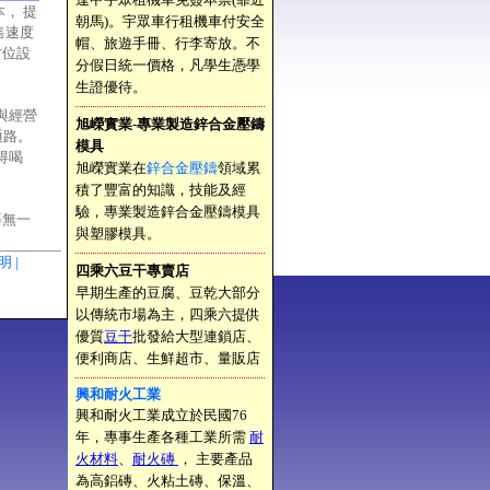
， 提
朝馬)。宇眾車行租機車付安全
售速度
帽、旅遊手冊、行李寄放。不
方位設
分假日統一價格，凡學生憑學
生證優待。
權與經營
旭嶸實業-專業製造鋅合金壓鑄
通路。
模具
得喝
旭嶸實業在
鋅合金壓鑄
領域累
積了豐富的知識，技能及經
驗，專業製造鋅合金壓鑄模具
等無一
與塑膠模具。
聲明 |
四乘六豆干專賣店
早期生產的豆腐、豆乾大部分
以傳統市場為主，四乘六提供
優質
豆干
批發給大型連鎖店、
便利商店、生鮮超市、量販店
興和耐火工業
興和耐火工業成立於民國76
年，專事生產各種工業所需
耐
火材料
、
耐火磚
， 主要產品
為高鋁磚、火粘土磚、保溫、