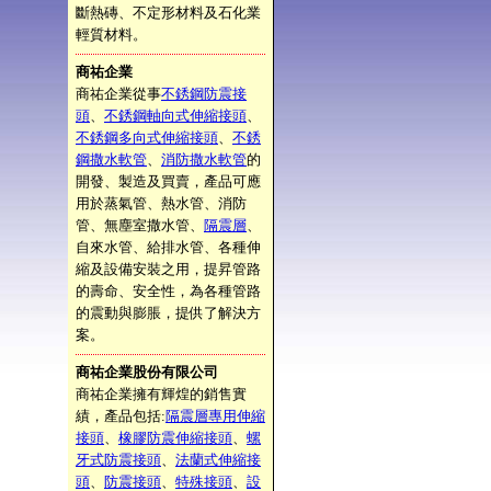
斷熱磚、不定形材料及石化業
輕質材料。
商祐企業
商祐企業從事
不銹鋼防震接
頭
、
不銹鋼軸向式伸縮接頭
、
不銹鋼多向式伸縮接頭
、
不銹
鋼撒水軟管
、
消防撒水軟管
的
開發、製造及買賣，產品可應
用於蒸氣管、熱水管、消防
管、無塵室撒水管、
隔震層
、
自來水管、給排水管、各種伸
縮及設備安裝之用，提昇管路
的壽命、安全性，為各種管路
的震動與膨脹，提供了解決方
案。
商祐企業股份有限公司
商祐企業擁有輝煌的銷售實
績，產品包括:
隔震層專用伸縮
接頭
、
橡膠防震伸縮接頭
、
螺
牙式防震接頭
、
法蘭式伸縮接
頭
、
防震接頭
、
特殊接頭
、
設