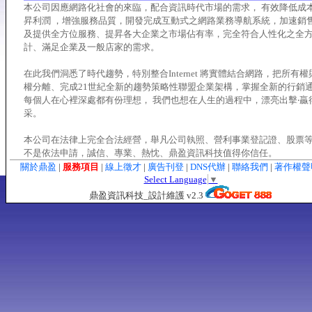
本公司因應網路化社會的來臨，配合資訊時代市場的需求， 有效降低成本
昇利潤 ，增強服務品質，開發完成互動式之網路業務導航系統，加速銷
及提供全方位服務、提昇各大企業之市場佔有率，完全符合人性化之全
計、滿足企業及一般店家的需求。
在此我們洞悉了時代趨勢，特別整合Internet 將實體結合網路，把所有
權分離、完成21世紀全新的趨勢策略性聯盟企業架構，掌握全新的行銷
每個人在心裡深處都有份理想， 我們也想在人生的過程中，漂亮出擊‧贏
采。
本公司在法律上完全合法經營，舉凡公司執照、營利事業登記證、股票
不是依法申請，誠信、專業、熱忱、鼎盈資訊科技值得你信任。
關於鼎盈
|
服務項目
|
線上徵才
|
廣告刊登
|
DNS代辦
|
聯絡我們
|
著作權
Select Language
▼
鼎盈資訊科技_設計維護 v2.3