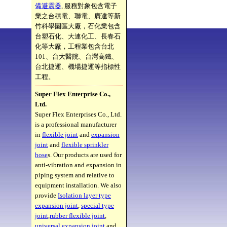
備避震器
, 服務對象包含電子
業之台積電、聯電、廣達等新
竹科學園區大廠，石化業包含
台塑石化、大連化工、長春石
化等大廠，工程業包含台北
101、台大醫院、台灣高鐵、
台北捷運、機場捷運等指標性
工程。
Super Flex Enterprise Co.,
Ltd.
Super Flex Enterprises Co., Ltd.
is a professional manufacturer
in
flexible joint
and
expansion
joint
and
flexible sprinkler
hose
s. Our products are used for
anti-vibration and expansion in
piping system and relative to
equipment installation. We also
provide
Isolation layer type
expansion joint
,
special type
joint
,
rubber flexible joint
,
universal expansion joint
and