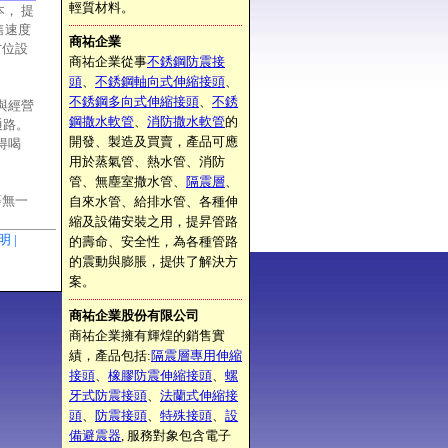
輕質材料。
， 提
售速度
商祐企業
方位設
商祐企業從事
不銹鋼防震接
頭
、
不銹鋼軸向式伸縮接頭
、
不銹鋼多向式伸縮接頭
、
不銹
權與經營
鋼撒水軟管
、
消防撒水軟管
的
通路。
開發、製造及買賣，產品可應
得喝
用於蒸氣管、熱水管、消防
管、無塵室撒水管、
隔震層
、
等無一
自來水管、給排水管、各種伸
縮及設備安裝之用，提昇管路
聲明 |
的壽命、安全性，為各種管路
的震動與膨脹，提供了解決方
案。
商祐企業股份有限公司
商祐企業擁有輝煌的銷售實
績，產品包括:
隔震層專用伸縮
接頭
、
橡膠防震伸縮接頭
、
螺
牙式防震接頭
、
法蘭式伸縮接
頭
、
防震接頭
、
特殊接頭
、
設
備避震器
, 服務對象包含電子