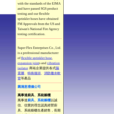
with the standards of the EJMA
and have passed SGS product
testing and our flexible
sprinkler hoses have obtained
FM Approvals from the US and
Taiwan's National Fire Agency
testing certification.
Super Flex Enterprises Co., Ltd.
is a professional manufacturer
of
flexible sprinkler hose
,
expansion joint
s and
vibration
isolator
. 商祐企業提供各式
隔
震層
、
特殊接頭
、
消防撒水軟
管
等產品
圓滿意禮儀公司
萬事達廚具、系統櫥櫃
萬事達
廚具
、
系統櫥櫃
以誠
信、信實的理念認真經營廚
具、系統櫥櫃生產銷售，長期