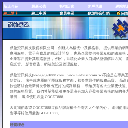
新店介紹
最新公告
折扣店家
客戶見證
網站地
線上購卡
線上申訴
會員專區
參加聯合行銷
回
鼎盈資訊科技股份有限公司，創辦人為楊光中及侯格非。 提供專業的網
應用服務、電子商務及網頁設計開發， 也為企業提供專業互動網路服務
企業客戶提升其網路服務， 例如，系統化企業入口網站整體解決方案、
店託管、 影音廣告、網站架設及管理服務。
鼎盈資訊科技(www.goget888.com www.e-adviser.com.tw)不論是在專
站架設、 廣告或專屬顧問團隊服務方面，都要求最佳的服務品質。 鼎盈
技也將結合最新科技發展出更好的網路服務， 帶給所有各大企業更快速
效的服務品質。 我們希望能吸引更多還沒有加入鼎盈專業商務網站的各
階層， 選擇使用鼎盈 GOGET888。
因此我們希望 GOGET888這個品牌深植全台灣各大企業的心， 達到使用
售即等於使用鼎盈GOGET888。
經營理念