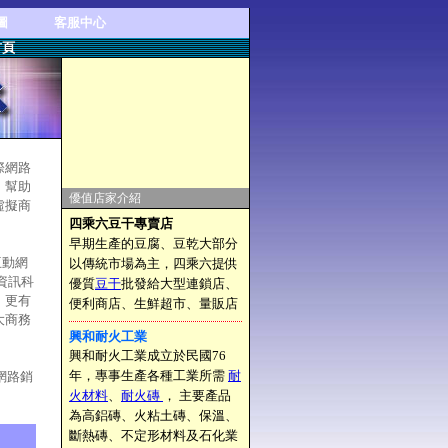
圖
客服中心
首頁
際網路
，幫助
優值店家介紹
虛擬商
四乘六豆干專賣店
早期生產的豆腐、豆乾大部分
業互動網
以傳統市場為主，四乘六提供
資訊科
優質
豆干
批發給大型連鎖店、
、更有
便利商店、生鮮超市、量販店
大商務
興和耐火工業
興和耐火工業成立於民國76
年，專事生產各種工業所需
耐
網路銷
火材料
、
耐火磚
， 主要產品
為高鋁磚、火粘土磚、保溫、
斷熱磚、不定形材料及石化業