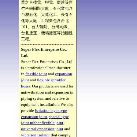
業之台積電、聯電、廣達等新
竹科學園區大廠，石化業包含
台塑石化、大連化工、長春石
化等大廠，工程業包含台北
101、台大醫院、台灣高鐵、
台北捷運、機場捷運等指標性
工程。
Super Flex Enterprise Co.,
Ltd.
Super Flex Enterprises Co., Ltd.
is a professional manufacturer
in
flexible joint
and
expansion
joint
and
flexible sprinkler
hose
s. Our products are used for
anti-vibration and expansion in
piping system and relative to
equipment installation. We also
provide
Isolation layer type
expansion joint
,
special type
joint
,
rubber flexible joint
,
universal expansion joint
and
vibration isolator
that comply