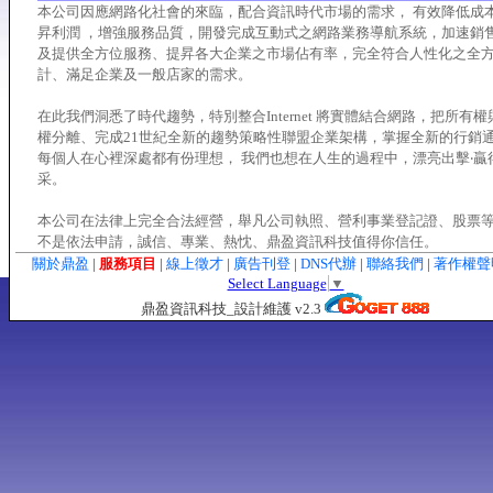
本公司因應網路化社會的來臨，配合資訊時代市場的需求， 有效降低成本
昇利潤 ，增強服務品質，開發完成互動式之網路業務導航系統，加速銷
及提供全方位服務、提昇各大企業之市場佔有率，完全符合人性化之全
計、滿足企業及一般店家的需求。
在此我們洞悉了時代趨勢，特別整合Internet 將實體結合網路，把所有
權分離、完成21世紀全新的趨勢策略性聯盟企業架構，掌握全新的行銷
每個人在心裡深處都有份理想， 我們也想在人生的過程中，漂亮出擊‧贏
采。
本公司在法律上完全合法經營，舉凡公司執照、營利事業登記證、股票
不是依法申請，誠信、專業、熱忱、鼎盈資訊科技值得你信任。
關於鼎盈
|
服務項目
|
線上徵才
|
廣告刊登
|
DNS代辦
|
聯絡我們
|
著作權
Select Language
▼
鼎盈資訊科技_設計維護 v2.3