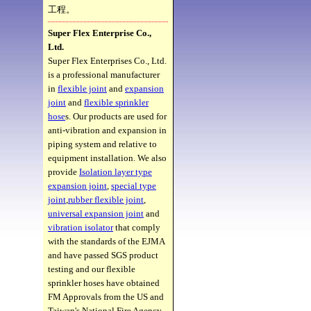
工程。
Super Flex Enterprise Co.,
Ltd.
Super Flex Enterprises Co., Ltd.
is a professional manufacturer
in
flexible joint
and
expansion
joint
and
flexible sprinkler
hose
s. Our products are used for
anti-vibration and expansion in
piping system and relative to
equipment installation. We also
provide
Isolation layer type
expansion joint
,
special type
joint
,
rubber flexible joint
,
universal expansion joint
and
vibration isolator
that comply
with the standards of the EJMA
and have passed SGS product
testing and our flexible
sprinkler hoses have obtained
FM Approvals from the US and
Taiwan's National Fire Agency