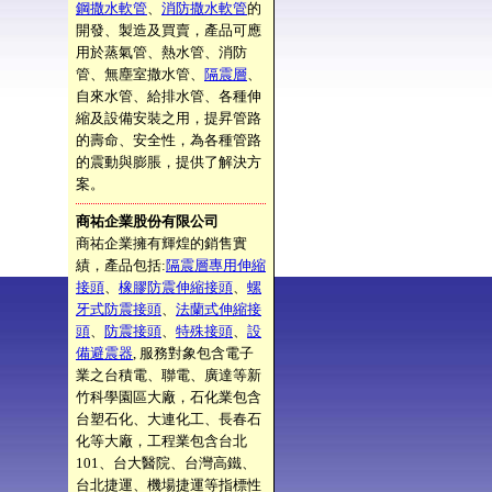
鋼撒水軟管
、
消防撒水軟管
的
開發、製造及買賣，產品可應
用於蒸氣管、熱水管、消防
管、無塵室撒水管、
隔震層
、
自來水管、給排水管、各種伸
縮及設備安裝之用，提昇管路
的壽命、安全性，為各種管路
的震動與膨脹，提供了解決方
案。
商祐企業股份有限公司
商祐企業擁有輝煌的銷售實
績，產品包括:
隔震層專用伸縮
接頭
、
橡膠防震伸縮接頭
、
螺
牙式防震接頭
、
法蘭式伸縮接
頭
、
防震接頭
、
特殊接頭
、
設
備避震器
, 服務對象包含電子
業之台積電、聯電、廣達等新
竹科學園區大廠，石化業包含
台塑石化、大連化工、長春石
化等大廠，工程業包含台北
101、台大醫院、台灣高鐵、
台北捷運、機場捷運等指標性