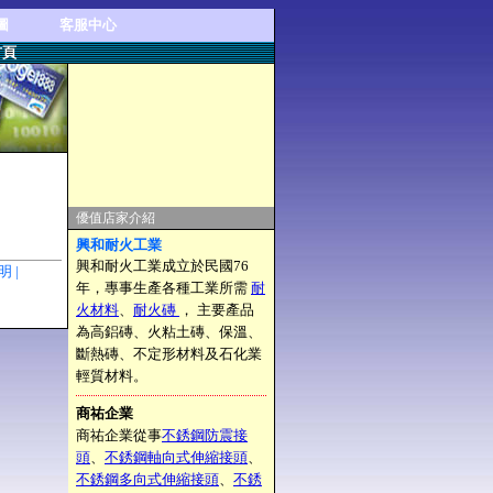
圖
客服中心
首頁
優值店家介紹
興和耐火工業
興和耐火工業成立於民國76
聲明 |
年，專事生產各種工業所需
耐
火材料
、
耐火磚
， 主要產品
為高鋁磚、火粘土磚、保溫、
斷熱磚、不定形材料及石化業
輕質材料。
商祐企業
商祐企業從事
不銹鋼防震接
頭
、
不銹鋼軸向式伸縮接頭
、
不銹鋼多向式伸縮接頭
、
不銹