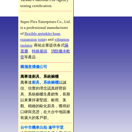
testing certification.
Super Flex Enterprises Co., Ltd.
is a professional manufacturer
of
flexible sprinkler hose
,
expansion joint
s and
vibration
isolator
. 商祐企業提供各式
隔
震層
、
特殊接頭
、
消防撒水軟
管
等產品
圓滿意禮儀公司
萬事達廚具、系統櫥櫃
萬事達
廚具
、
系統櫥櫃
以誠
信、信實的理念認真經營廚
具、系統櫥櫃生產銷售，長期
以來秉持著堅固、耐用、美
觀、精緻的歐化廚具，獲得好
口碑與見證，在大台中地區擁
有廣大的客戶群。
台中市機車出租-逢甲宇眾