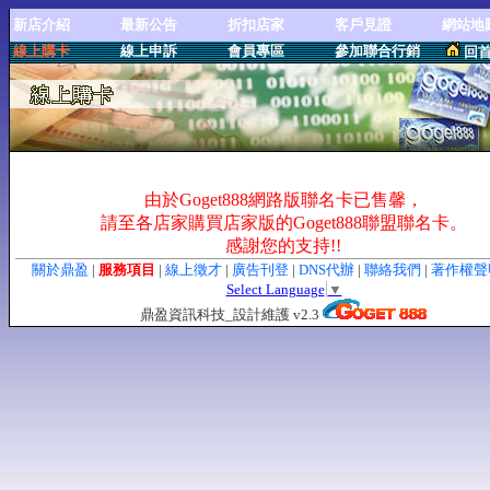
新店介紹
最新公告
折扣店家
客戶見證
網站地
線上購卡
線上申訴
會員專區
參加聯合行銷
回
由於Goget888網路版聯名卡已售馨，
請至各店家購買店家版的Goget888聯盟聯名卡。
感謝您的支持!!
關於鼎盈
|
服務項目
|
線上徵才
|
廣告刊登
|
DNS代辦
|
聯絡我們
|
著作權
Select Language
▼
鼎盈資訊科技_設計維護 v2.3