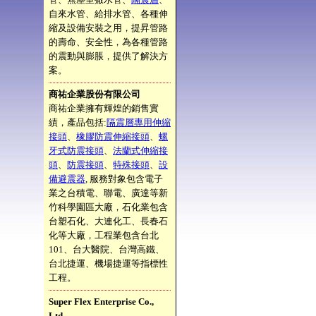
自來水管、給排水管、各種伸
縮及設備安裝之用，提昇管路
的壽命、安全性，為各種管路
的震動與膨脹，提供了解決方
案。
商祐企業股份有限公司
商祐企業擁有輝煌的銷售實
績，產品包括:
隔震層專用伸縮
接頭
、
橡膠防震伸縮接頭
、
螺
牙式防震接頭
、
法蘭式伸縮接
頭
、
防震接頭
、
特殊接頭
、
設
備避震器
, 服務對象包含電子
業之台積電、聯電、廣達等新
竹科學園區大廠，石化業包含
台塑石化、大連化工、長春石
化等大廠，工程業包含台北
101、台大醫院、台灣高鐵、
台北捷運、機場捷運等指標性
工程。
Super Flex Enterprise Co.,
Ltd.