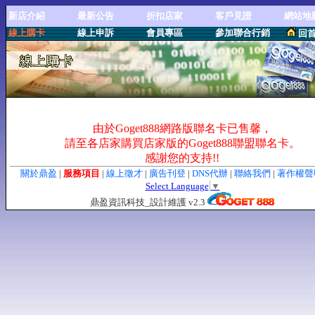
新店介紹
最新公告
折扣店家
客戶見證
網站地
線上購卡
線上申訴
會員專區
參加聯合行銷
回
由於Goget888網路版聯名卡已售馨，
請至各店家購買店家版的Goget888聯盟聯名卡。
感謝您的支持!!
關於鼎盈
|
服務項目
|
線上徵才
|
廣告刊登
|
DNS代辦
|
聯絡我們
|
著作權
Select Language
▼
鼎盈資訊科技_設計維護 v2.3