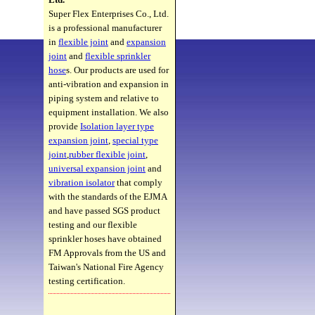
Super Flex Enterprises Co., Ltd.
is a professional manufacturer
in
flexible joint
and
expansion
joint
and
flexible sprinkler
hose
s. Our products are used for
anti-vibration and expansion in
piping system and relative to
equipment installation. We also
provide
Isolation layer type
expansion joint
,
special type
joint
,
rubber flexible joint
,
universal expansion joint
and
vibration isolator
that comply
with the standards of the EJMA
and have passed SGS product
testing and our flexible
sprinkler hoses have obtained
FM Approvals from the US and
Taiwan's National Fire Agency
testing certification.