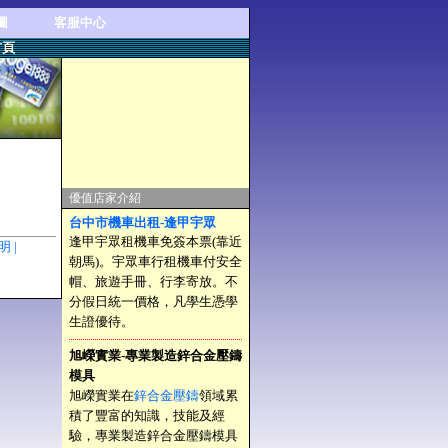
圖
客服中心
首頁
優值店家介紹
台中市機車出租-逢甲宇眾
逢甲宇眾租機車免簽本票(靠近
聲明 |
朝馬)。宇眾車行租機車付安全
帽、旅遊手冊、行李寄放。不
分假日統一價格，凡學生憑學
生證優待。
旭嶸實業-專業製造鋅合金壓鑄
模具
旭嶸實業在
鋅合金壓鑄
領域累
積了豐富的知識，技能及經
驗，專業製造鋅合金壓鑄模具