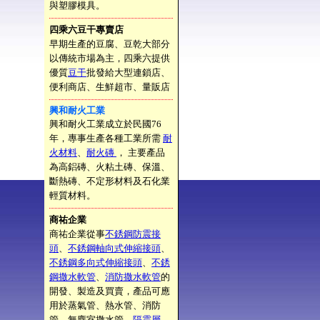
與塑膠模具。
四乘六豆干專賣店
早期生產的豆腐、豆乾大部分
以傳統市場為主，四乘六提供
優質
豆干
批發給大型連鎖店、
便利商店、生鮮超市、量販店
興和耐火工業
興和耐火工業成立於民國76
年，專事生產各種工業所需
耐
火材料
、
耐火磚
， 主要產品
為高鋁磚、火粘土磚、保溫、
斷熱磚、不定形材料及石化業
輕質材料。
商祐企業
商祐企業從事
不銹鋼防震接
頭
、
不銹鋼軸向式伸縮接頭
、
不銹鋼多向式伸縮接頭
、
不銹
鋼撒水軟管
、
消防撒水軟管
的
開發、製造及買賣，產品可應
用於蒸氣管、熱水管、消防
管、無塵室撒水管、
隔震層
、