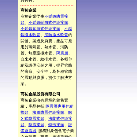
商祐企業
商祐企業從事
不銹鋼防震接
頭
、
不銹鋼軸向式伸縮接頭
、
不銹鋼多向式伸縮接頭
、
不銹
鋼撒水軟管
、
消防撒水軟管
的
開發、製造及買賣，產品可應
用於蒸氣管、熱水管、消防
管、無塵室撒水管、
隔震層
、
自來水管、給排水管、各種伸
縮及設備安裝之用，提昇管路
的壽命、安全性，為各種管路
的震動與膨脹，提供了解決方
案。
商祐企業股份有限公司
商祐企業擁有輝煌的銷售實
績，產品包括:
隔震層專用伸縮
接頭
、
橡膠防震伸縮接頭
、
螺
牙式防震接頭
、
法蘭式伸縮接
頭
、
防震接頭
、
特殊接頭
、
設
備避震器
, 服務對象包含電子業
之台積電、聯電、廣達等新竹