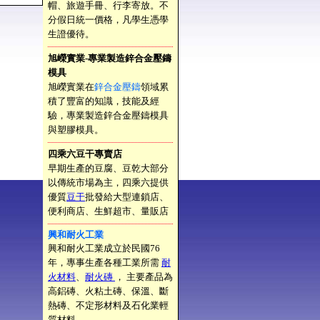
帽、旅遊手冊、行李寄放。不
分假日統一價格，凡學生憑學
生證優待。
旭嶸實業-專業製造鋅合金壓鑄
模具
旭嶸實業在
鋅合金壓鑄
領域累
積了豐富的知識，技能及經
驗，專業製造鋅合金壓鑄模具
與塑膠模具。
四乘六豆干專賣店
早期生產的豆腐、豆乾大部分
以傳統市場為主，四乘六提供
優質
豆干
批發給大型連鎖店、
便利商店、生鮮超市、量販店
興和耐火工業
興和耐火工業成立於民國76
年，專事生產各種工業所需
耐
火材料
、
耐火磚
， 主要產品為
高鋁磚、火粘土磚、保溫、斷
熱磚、不定形材料及石化業輕
質材料。