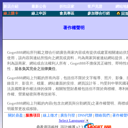
新店介紹
最新公告
折扣店家
客戶見證
網站地
線上購卡
線上申訴
會員專區
參加聯合行銷
回
著作權聲明
Goget888網站所刊載之聯合行銷廣告商家內容或有提供或建置相關連結供
使用，該內容與連結所指向之網頁或資料，均為商家與被連結網站提供，
利為該商家、網站或合法權利人所有，Goget888不擔保其正確性、即時性
性，
並各負其完全之法律責任
。
Goget888網站上刊載的所有內容，包括但不限於文字報導、照片、影像、
錄音片、影音片、檔案、網站畫面的安排、網頁設計等，均受到中華民國
法及國際著作權法律的保障，相關智慧財產權包括但不限於商標權、專利
作權、營業秘密與專有技術等。
Goget888網站上刊載的內容(包含次網頁與分割網頁)之著作權聲明、商標
明嚴禁更改或移除。
關於鼎盈
|
服務項目
|
線上徵才
|
廣告刊登
|
DNS代辦
|
聯絡我們
|
著作權聲
Select Language
▼
鼎盈資訊科技_設計維護 v2.3