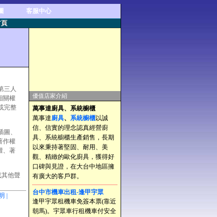
圖
客服中心
首頁
第三人
優值店家介紹
相關權
或完整
萬事達廚具、系統櫥櫃
萬事達
廚具
、
系統櫥櫃
以誠
信、信實的理念認真經營廚
插圖、
具、系統櫥櫃生產銷售，長期
著作權
以來秉持著堅固、耐用、美
權、著
觀、精緻的歐化廚具，獲得好
口碑與見證，在大台中地區擁
或其他聲
有廣大的客戶群。
台中市機車出租-逢甲宇眾
明 |
逢甲宇眾租機車免簽本票(靠近
朝馬)。宇眾車行租機車付安全