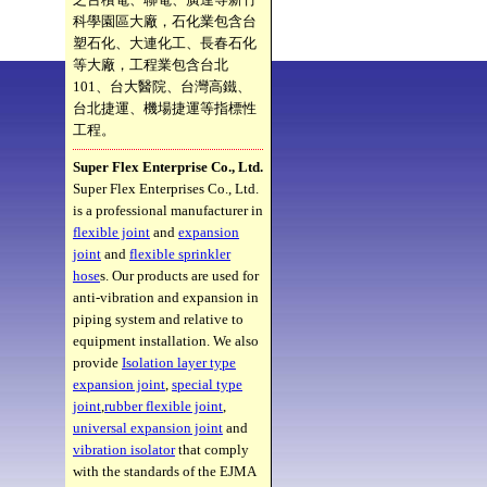
科學園區大廠，石化業包含台
塑石化、大連化工、長春石化
等大廠，工程業包含台北
101、台大醫院、台灣高鐵、
台北捷運、機場捷運等指標性
工程。
Super Flex Enterprise Co., Ltd.
Super Flex Enterprises Co., Ltd.
is a professional manufacturer in
flexible joint
and
expansion
joint
and
flexible sprinkler
hose
s. Our products are used for
anti-vibration and expansion in
piping system and relative to
equipment installation. We also
provide
Isolation layer type
expansion joint
,
special type
joint
,
rubber flexible joint
,
universal expansion joint
and
vibration isolator
that comply
with the standards of the EJMA