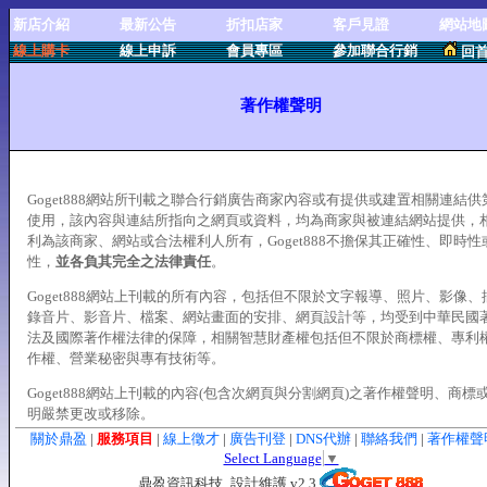
新店介紹
最新公告
折扣店家
客戶見證
網站地
線上購卡
線上申訴
會員專區
參加聯合行銷
回
著作權聲明
Goget888網站所刊載之聯合行銷廣告商家內容或有提供或建置相關連結供
使用，該內容與連結所指向之網頁或資料，均為商家與被連結網站提供，
利為該商家、網站或合法權利人所有，Goget888不擔保其正確性、即時性
性，
並各負其完全之法律責任
。
Goget888網站上刊載的所有內容，包括但不限於文字報導、照片、影像、
錄音片、影音片、檔案、網站畫面的安排、網頁設計等，均受到中華民國
法及國際著作權法律的保障，相關智慧財產權包括但不限於商標權、專利
作權、營業秘密與專有技術等。
Goget888網站上刊載的內容(包含次網頁與分割網頁)之著作權聲明、商標
明嚴禁更改或移除。
關於鼎盈
|
服務項目
|
線上徵才
|
廣告刊登
|
DNS代辦
|
聯絡我們
|
著作權聲
Select Language
▼
鼎盈資訊科技_設計維護 v2.3