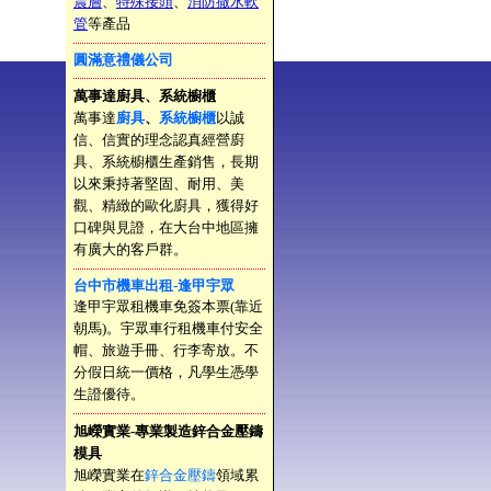
震層
、
特殊接頭
、
消防撒水軟
管
等產品
圓滿意禮儀公司
萬事達廚具、系統櫥櫃
萬事達
廚具
、
系統櫥櫃
以誠
信、信實的理念認真經營廚
具、系統櫥櫃生產銷售，長期
以來秉持著堅固、耐用、美
觀、精緻的歐化廚具，獲得好
口碑與見證，在大台中地區擁
有廣大的客戶群。
台中市機車出租-逢甲宇眾
逢甲宇眾租機車免簽本票(靠近
朝馬)。宇眾車行租機車付安全
帽、旅遊手冊、行李寄放。不
分假日統一價格，凡學生憑學
生證優待。
旭嶸實業-專業製造鋅合金壓鑄
模具
旭嶸實業在
鋅合金壓鑄
領域累