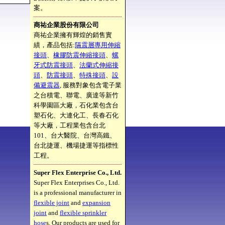
案。
商祐企業股份有限公司
商祐企業擁有輝煌的銷售實
績，產品包括:
隔震層專用伸縮
接頭
、
橡膠防震伸縮接頭
、
螺
牙式防震接頭
、
法蘭式伸縮接
頭
、
防震接頭
、
特殊接頭
、
設
備避震器
, 服務對象包含電子業
之台積電、聯電、廣達等新竹
科學園區大廠，石化業包含台
塑石化、大連化工、長春石化
等大廠，工程業包含台北
101、台大醫院、台灣高鐵、
台北捷運、機場捷運等指標性
工程。
Super Flex Enterprise Co., Ltd.
Super Flex Enterprises Co., Ltd.
is a professional manufacturer in
flexible joint
and
expansion
joint
and
flexible sprinkler
hose
s. Our products are used for