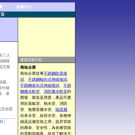
圖
客服中心
首頁
第三人
優值店家介紹
相關權
或完整
商祐企業
商祐企業從事
不銹鋼防震接
頭
、
不銹鋼軸向式伸縮接頭
、
插圖、
不銹鋼多向式伸縮接頭
、
不銹
著作權
鋼撒水軟管
、
消防撒水軟管
的
權、著
開發、製造及買賣，產品可應
用於蒸氣管、熱水管、消防
或其他聲
管、無塵室撒水管、
隔震層
、
自來水管、給排水管、各種伸
明 |
縮及設備安裝之用，提昇管路
的壽命、安全性，為各種管路
的震動與膨脹，提供了解決方