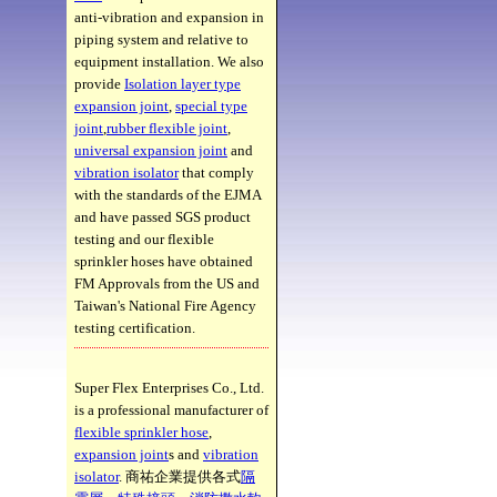
anti-vibration and expansion in
piping system and relative to
equipment installation. We also
provide
Isolation layer type
expansion joint
,
special type
joint
,
rubber flexible joint
,
universal expansion joint
and
vibration isolator
that comply
with the standards of the EJMA
and have passed SGS product
testing and our flexible
sprinkler hoses have obtained
FM Approvals from the US and
Taiwan's National Fire Agency
testing certification.
Super Flex Enterprises Co., Ltd.
is a professional manufacturer of
flexible sprinkler hose
,
expansion joint
s and
vibration
isolator
. 商祐企業提供各式
隔