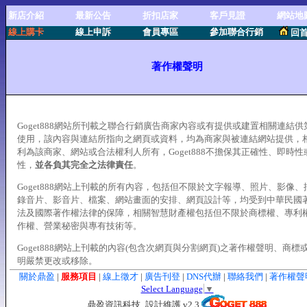
新店介紹
最新公告
折扣店家
客戶見證
網站地
線上購卡
線上申訴
會員專區
參加聯合行銷
回
著作權聲明
Goget888網站所刊載之聯合行銷廣告商家內容或有提供或建置相關連結供
使用，該內容與連結所指向之網頁或資料，均為商家與被連結網站提供，
利為該商家、網站或合法權利人所有，Goget888不擔保其正確性、即時性
性，
並各負其完全之法律責任
。
Goget888網站上刊載的所有內容，包括但不限於文字報導、照片、影像、
錄音片、影音片、檔案、網站畫面的安排、網頁設計等，均受到中華民國
法及國際著作權法律的保障，相關智慧財產權包括但不限於商標權、專利
作權、營業秘密與專有技術等。
Goget888網站上刊載的內容(包含次網頁與分割網頁)之著作權聲明、商標
明嚴禁更改或移除。
關於鼎盈
|
服務項目
|
線上徵才
|
廣告刊登
|
DNS代辦
|
聯絡我們
|
著作權聲
Select Language
▼
鼎盈資訊科技_設計維護 v2.3