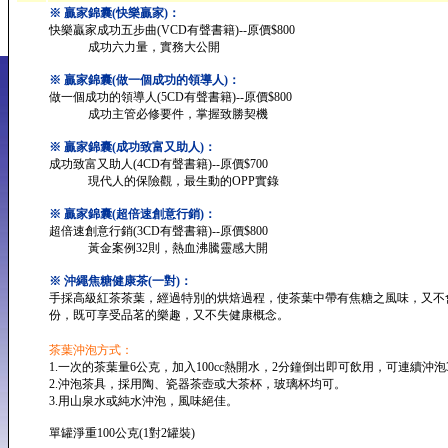
※ 贏家錦囊(快樂贏家)：
快樂贏家成功五步曲(VCD有聲書籍)--原價$800
成功六力量，實務大公開
※ 贏家錦囊(做一個成功的領導人)：
做一個成功的領導人(5CD有聲書籍)--原價$800
成功主管必修要件，掌握致勝契機
※ 贏家錦囊(成功致富又助人)：
成功致富又助人(4CD有聲書籍)--原價$700
現代人的保險觀，最生動的OPP實錄
※ 贏家錦囊(超倍速創意行銷)：
超倍速創意行銷(3CD有聲書籍)--原價$800
黃金案例32則，熱血沸騰靈感大開
※ 沖繩焦糖健康茶(一對)：
手採高級紅茶茶葉，經過特別的烘焙過程，使茶葉中帶有焦糖之風味，又不
份，既可享受品茗的樂趣，又不失健康概念。
茶葉沖泡方式：
1.一次的茶葉量6公克，加入100cc熱開水，2分鐘倒出即可飲用，可連續沖泡
2.沖泡茶具，採用陶、瓷器茶壺或大茶杯，玻璃杯均可。
3.用山泉水或純水沖泡，風味絕佳。
單罐淨重100公克(1對2罐裝)