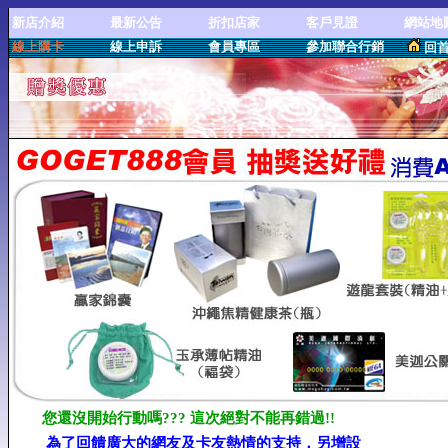
新店介紹
最新公告
折扣店家
客戶見證
網站地
線上購卡
線上申訴
會員專區
參加聯合行銷
回
您還沒開始行動嗎??? 這次絕對不能再錯過!!
為了回饋廣大的網友及卡友熱情的支持，另增設