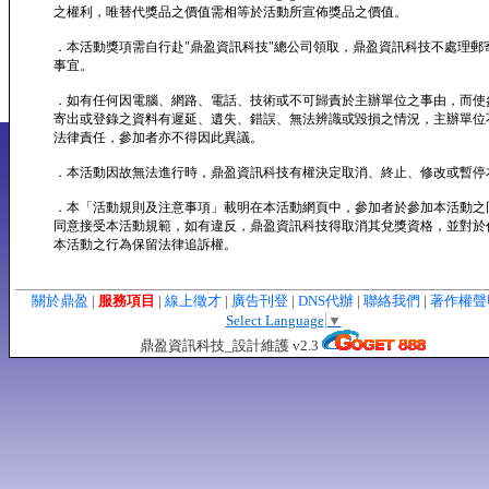
之權利，唯替代獎品之價值需相等於活動所宣佈獎品之價值。
．本活動獎項需自行赴"鼎盈資訊科技"總公司領取，鼎盈資訊科技不處理郵
事宜。
．如有任何因電腦、網路、電話、技術或不可歸責於主辦單位之事由，而使
寄出或登錄之資料有遲延、遺失、錯誤、無法辨識或毀損之情況，主辦單位
法律責任，參加者亦不得因此異議。
．本活動因故無法進行時，鼎盈資訊科技有權決定取消、終止、修改或暫停
．本「活動規則及注意事項」載明在本活動網頁中，參加者於參加本活動之
同意接受本活動規範，如有違反，鼎盈資訊科技得取消其兌獎資格，並對於
本活動之行為保留法律追訴權。
關於鼎盈
|
服務項目
|
線上徵才
|
廣告刊登
|
DNS代辦
|
聯絡我們
|
著作權
Select Language
▼
鼎盈資訊科技_設計維護 v2.3