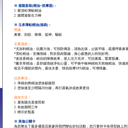
※ 遊龍套裝(精油+按摩器)：
1. 紫清松薄帖精油
2. 腺體遊龍生力棒
※ 玉承薄帖精油(福袋)：
用途：
鼻塞、刮痧、痠痛、提神、驅蚊
主要成份：
*尤加利精油：抗菌力強，可預防傳染，清熱去痰，止咳平喘，疏通呼吸鼻
*雪松精油：安撫情緒，對於肌肉緊繃，身心疲憊的人特別好用。
*迷迭香精油：絕佳的陣痛效果，使人活力充沛，可抗痛風，緊實肌膚。
*薰衣草精油：是舒緩情緒淨化心靈，可平衡中樞神經純天然物精油、快速
收且不殘留於體內，最佳夫妻、情侶按摩SPA精油，可增情趣。
注意事項：
1. 孕婦勿將精油塗抹顧腹部
2. 塗抹後至少間隔20分鐘，再行蒸氣沐或效果更佳
保存方法：
1. 避免陽光直接照射
2. 有效期間三年
3. 標示於瓶蓋
※ 美迦公關卡
為您整合了最多優質店家參與我們聯合折扣活動，您只要持卡依尋型錄上所