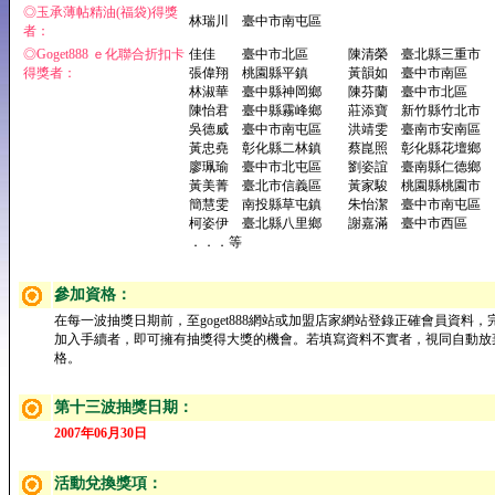
◎玉承薄帖精油(福袋)得獎
林瑞川 臺中市南屯區
者：
◎Goget888 ｅ化聯合折扣卡
佳佳 臺中市北區 陳清榮 臺北縣三重市
得獎者：
張偉翔 桃園縣平鎮 黃韻如 臺中市南區
林淑華 臺中縣神岡鄉 陳芬蘭 臺中市北區
陳怡君 臺中縣霧峰鄉 莊添寶 新竹縣竹北市
吳德威 臺中市南屯區 洪靖雯 臺南市安南區
黃忠堯 彰化縣二林鎮 蔡崑照 彰化縣花壇鄉
廖珮瑜 臺中市北屯區 劉姿誼 臺南縣仁德鄉
黃美菁 臺北市信義區 黃家駿 桃園縣桃園市
簡慧雯 南投縣草屯鎮 朱怡潔 臺中市南屯區
柯姿伊 臺北縣八里鄉 謝嘉滿 臺中市西區
．．．等
參加資格：
在每一波抽獎日期前，至goget888網站或加盟店家網站登錄正確會員資料，
加入手續者，即可擁有抽獎得大獎的機會。若填寫資料不實者，視同自動放
格。
第十三波抽獎日期：
2007年06月30日
活動兌換獎項：