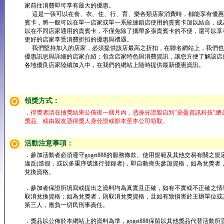
家前往消費即可享有最大的優惠。
這是一張可以在食、衣、住、行、育、樂各類店家消費時，都能享有優惠
賓卡，將一般可以在單一店家或單一系統連鎖店使用的貴賓卡加以結合，成
以在不同店家通用的貴賓卡，不僅免除了攜帶多張貴賓卡的不便，還可以享
更好的店家享受消費折扣的優惠與禮遇。
我們堅持加入的店家，必須提供該店最高之折扣，在聯名網站上，我們也
優惠訊息與詳細的店家介紹；包含店家特色與消費資訊，讓您方便了解該店
各地優良店家陸續加入中，在我們的網站上隨時提供最新優惠資訊。
領獎方式：
．
得獎者請在抽獎結果公佈後一個月內，憑身分證親自到"鼎盈資訊科技"總
獎品、或由親友憑得獎人身分證或影本至本公司領取。
活動注意事項：
．參加活動者必須遵守goget888的服務條款、使用規範及其他交易有關之規
違反(造假，或以多重序號進行登錄者)，即自動喪失參加資格，如為兌獎者
兌換資格。
．參加者保證所填寫或提出之資料均為真實且正確，如有不實或不正確之情
取消兌換資格；如為兌獎者，則取消兌獎資格，且如有致損害於主辦單位或
第三人，應負一切民刑事責任。
．獎品以公佈於本網站上的資料為準，goget888保留以其他獎品代替活動所