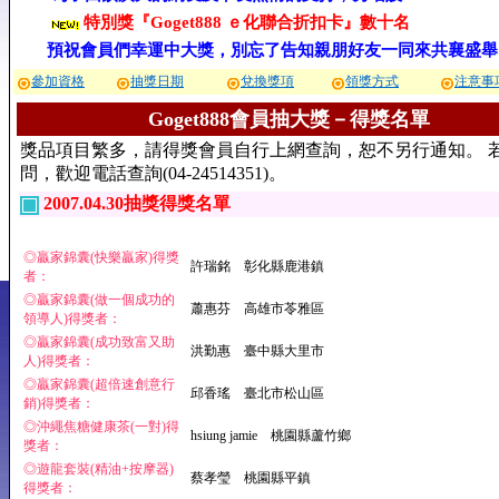
特別獎『Goget888 ｅ化聯合折扣卡』數十名
預祝會員們幸運中大獎，別忘了告知親朋好友一同來共襄盛舉
參加資格
抽獎日期
兌換獎項
領獎方式
注意事
Goget888會員抽大獎－得獎名單
獎品項目繁多，請得獎會員自行上網查詢，恕不另行通知。 
問，歡迎電話查詢(04-24514351)。
2007.04.30抽獎得獎名單
◎贏家錦囊(快樂贏家)得獎
許瑞銘 彰化縣鹿港鎮
者：
◎贏家錦囊(做一個成功的
蕭惠芬 高雄市苓雅區
領導人)得獎者：
◎贏家錦囊(成功致富又助
洪勤惠 臺中縣大里市
人)得獎者：
◎贏家錦囊(超倍速創意行
邱香瑤 臺北市松山區
銷)得獎者：
◎沖繩焦糖健康茶(一對)得
hsiung jamie 桃園縣蘆竹鄉
獎者：
◎遊龍套裝(精油+按摩器)
蔡孝瑩 桃園縣平鎮
得獎者：