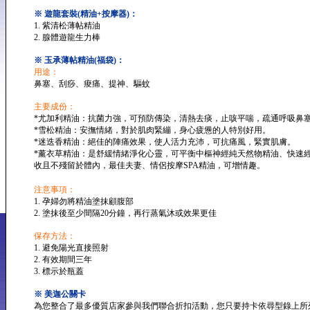
※ 遊龍套裝(精油+按摩器)：
1. 紫清松薄帖精油
2. 腺體遊龍生力棒
※ 玉承薄帖精油(福袋)：
用途：
鼻塞、刮痧、痠痛、提神、驅蚊
主要成份：
*尤加利精油：抗菌力強，可預防傳染，清熱去痰，止咳平喘，疏通呼吸鼻
*雪松精油：安撫情緒，對於肌肉緊繃，身心疲憊的人特別好用。
*迷迭香精油：絕佳的陣痛效果，使人活力充沛，可抗痛風，緊實肌膚。
*薰衣草精油：是舒緩情緒淨化心靈，可平衡中樞神經純天然物精油、快速
收且不殘留於體內，最佳夫妻、情侶按摩SPA精油，可增情趣。
注意事項：
1. 孕婦勿將精油塗抹顧腹部
2. 塗抹後至少間隔20分鐘，再行蒸氣沐或效果更佳
保存方法：
1. 避免陽光直接照射
2. 有效期間三年
3. 標示於瓶蓋
※ 美迦公關卡
為您整合了最多優質店家參與我們聯合折扣活動，您只要持卡依尋型錄上所