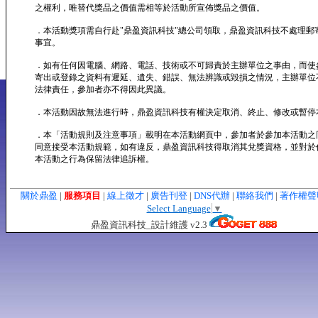
之權利，唯替代獎品之價值需相等於活動所宣佈獎品之價值。
．本活動獎項需自行赴"鼎盈資訊科技"總公司領取，鼎盈資訊科技不處理郵
事宜。
．如有任何因電腦、網路、電話、技術或不可歸責於主辦單位之事由，而使
寄出或登錄之資料有遲延、遺失、錯誤、無法辨識或毀損之情況，主辦單位
法律責任，參加者亦不得因此異議。
．本活動因故無法進行時，鼎盈資訊科技有權決定取消、終止、修改或暫停
．本「活動規則及注意事項」載明在本活動網頁中，參加者於參加本活動之
同意接受本活動規範，如有違反，鼎盈資訊科技得取消其兌獎資格，並對於
本活動之行為保留法律追訴權。
關於鼎盈
|
服務項目
|
線上徵才
|
廣告刊登
|
DNS代辦
|
聯絡我們
|
著作權
Select Language
▼
鼎盈資訊科技_設計維護 v2.3