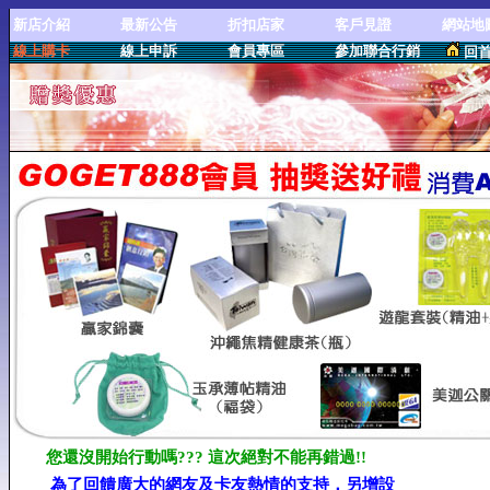
新店介紹
最新公告
折扣店家
客戶見證
網站地
線上購卡
線上申訴
會員專區
參加聯合行銷
回
您還沒開始行動嗎??? 這次絕對不能再錯過!!
為了回饋廣大的網友及卡友熱情的支持，另增設