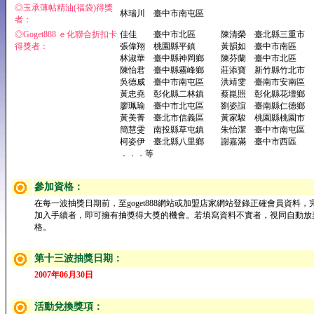
◎玉承薄帖精油(福袋)得獎
林瑞川 臺中市南屯區
者：
◎Goget888 ｅ化聯合折扣卡
佳佳 臺中市北區 陳清榮 臺北縣三重市
得獎者：
張偉翔 桃園縣平鎮 黃韻如 臺中市南區
林淑華 臺中縣神岡鄉 陳芬蘭 臺中市北區
陳怡君 臺中縣霧峰鄉 莊添寶 新竹縣竹北市
吳德威 臺中市南屯區 洪靖雯 臺南市安南區
黃忠堯 彰化縣二林鎮 蔡崑照 彰化縣花壇鄉
廖珮瑜 臺中市北屯區 劉姿誼 臺南縣仁德鄉
黃美菁 臺北市信義區 黃家駿 桃園縣桃園市
簡慧雯 南投縣草屯鎮 朱怡潔 臺中市南屯區
柯姿伊 臺北縣八里鄉 謝嘉滿 臺中市西區
．．．等
參加資格：
在每一波抽獎日期前，至goget888網站或加盟店家網站登錄正確會員資料，
加入手續者，即可擁有抽獎得大獎的機會。若填寫資料不實者，視同自動放
格。
第十三波抽獎日期：
2007年06月30日
活動兌換獎項：