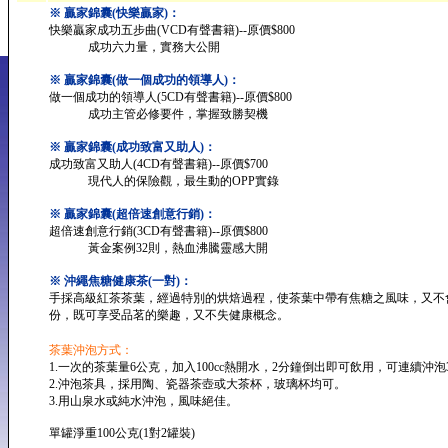
※ 贏家錦囊(快樂贏家)：
快樂贏家成功五步曲(VCD有聲書籍)--原價$800
成功六力量，實務大公開
※ 贏家錦囊(做一個成功的領導人)：
做一個成功的領導人(5CD有聲書籍)--原價$800
成功主管必修要件，掌握致勝契機
※ 贏家錦囊(成功致富又助人)：
成功致富又助人(4CD有聲書籍)--原價$700
現代人的保險觀，最生動的OPP實錄
※ 贏家錦囊(超倍速創意行銷)：
超倍速創意行銷(3CD有聲書籍)--原價$800
黃金案例32則，熱血沸騰靈感大開
※ 沖繩焦糖健康茶(一對)：
手採高級紅茶茶葉，經過特別的烘焙過程，使茶葉中帶有焦糖之風味，又不
份，既可享受品茗的樂趣，又不失健康概念。
茶葉沖泡方式：
1.一次的茶葉量6公克，加入100cc熱開水，2分鐘倒出即可飲用，可連續沖泡
2.沖泡茶具，採用陶、瓷器茶壺或大茶杯，玻璃杯均可。
3.用山泉水或純水沖泡，風味絕佳。
單罐淨重100公克(1對2罐裝)