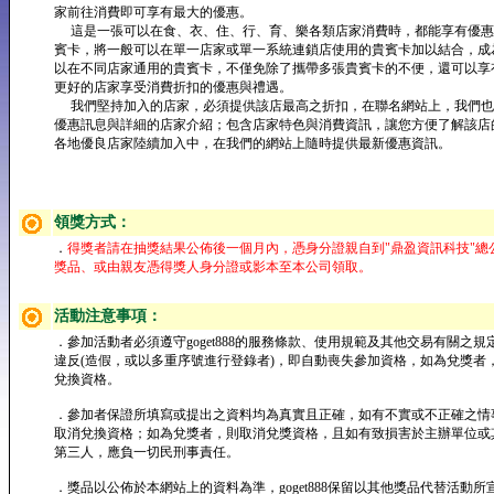
家前往消費即可享有最大的優惠。
這是一張可以在食、衣、住、行、育、樂各類店家消費時，都能享有優惠
賓卡，將一般可以在單一店家或單一系統連鎖店使用的貴賓卡加以結合，成
以在不同店家通用的貴賓卡，不僅免除了攜帶多張貴賓卡的不便，還可以享
更好的店家享受消費折扣的優惠與禮遇。
我們堅持加入的店家，必須提供該店最高之折扣，在聯名網站上，我們也
優惠訊息與詳細的店家介紹；包含店家特色與消費資訊，讓您方便了解該店
各地優良店家陸續加入中，在我們的網站上隨時提供最新優惠資訊。
領獎方式：
．
得獎者請在抽獎結果公佈後一個月內，憑身分證親自到"鼎盈資訊科技"總
獎品、或由親友憑得獎人身分證或影本至本公司領取。
活動注意事項：
．參加活動者必須遵守goget888的服務條款、使用規範及其他交易有關之規
違反(造假，或以多重序號進行登錄者)，即自動喪失參加資格，如為兌獎者
兌換資格。
．參加者保證所填寫或提出之資料均為真實且正確，如有不實或不正確之情
取消兌換資格；如為兌獎者，則取消兌獎資格，且如有致損害於主辦單位或
第三人，應負一切民刑事責任。
．獎品以公佈於本網站上的資料為準，goget888保留以其他獎品代替活動所