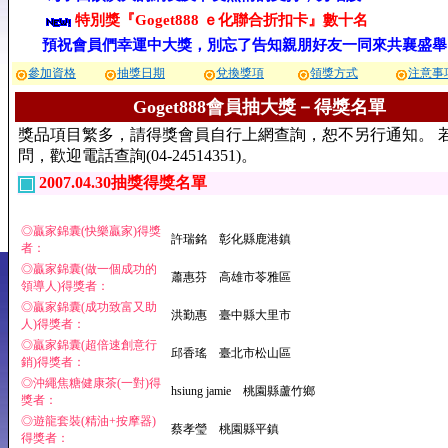
特別獎『Goget888 ｅ化聯合折扣卡』數十名
預祝會員們幸運中大獎，別忘了告知親朋好友一同來共襄盛舉
參加資格
抽獎日期
兌換獎項
領獎方式
注意事
Goget888會員抽大獎－得獎名單
獎品項目繁多，請得獎會員自行上網查詢，恕不另行通知。 
問，歡迎電話查詢(04-24514351)。
2007.04.30抽獎得獎名單
◎贏家錦囊(快樂贏家)得獎
許瑞銘 彰化縣鹿港鎮
者：
◎贏家錦囊(做一個成功的
蕭惠芬 高雄市苓雅區
領導人)得獎者：
◎贏家錦囊(成功致富又助
洪勤惠 臺中縣大里市
人)得獎者：
◎贏家錦囊(超倍速創意行
邱香瑤 臺北市松山區
銷)得獎者：
◎沖繩焦糖健康茶(一對)得
hsiung jamie 桃園縣蘆竹鄉
獎者：
◎遊龍套裝(精油+按摩器)
蔡孝瑩 桃園縣平鎮
得獎者：