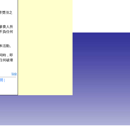
寄獎項之
參賽人所
不負任何
本活動。
同時，即
任何破壞
top
聲明 |