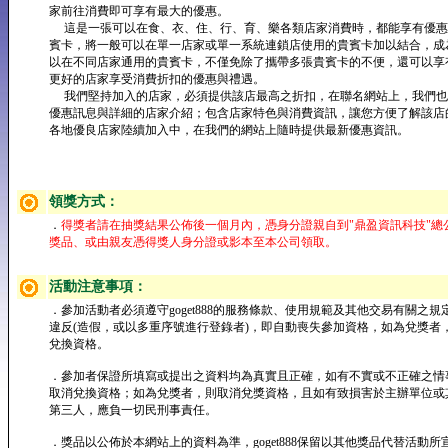
家前往消費即可享有最大的優惠。
這是一張可以在食、衣、住、行、育、樂各類店家消費時，都能享有優惠
賓卡，將一般可以在單一店家或單一系統連鎖店使用的貴賓卡加以結合，成
以在不同店家通用的貴賓卡，不僅免除了攜帶多張貴賓卡的不便，還可以享
更好的店家享受消費折扣的優惠與禮遇。
我們堅持加入的店家，必須提供該店最高之折扣，在聯名網站上，我們也
優惠訊息與詳細的店家介紹；包含店家特色與消費資訊，讓您方便了解該店
各地優良店家陸續加入中，在我們的網站上隨時提供最新優惠資訊。
領獎方式：
．
得獎者請在抽獎結果公佈後一個月內，憑身分證親自到"鼎盈資訊科技"總
獎品、或由親友憑得獎人身分證或影本至本公司領取。
活動注意事項：
．參加活動者必須遵守goget888的服務條款、使用規範及其他交易有關之規
違反(造假，或以多重序號進行登錄者)，即自動喪失參加資格，如為兌獎者
兌換資格。
．參加者保證所填寫或提出之資料均為真實且正確，如有不實或不正確之情
取消兌換資格；如為兌獎者，則取消兌獎資格，且如有致損害於主辦單位或
第三人，應負一切民刑事責任。
．獎品以公佈於本網站上的資料為準，goget888保留以其他獎品代替活動所