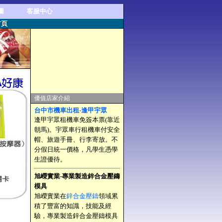
圖
客服中心
首頁
優值店家介紹
台中市機車出租-逢甲宇眾
逢甲宇眾租機車免簽本票(靠近
朝馬)。宇眾車行租機車付安全
帽、旅遊手冊、行李寄放。不
分假日統一價格，凡學生憑學
生證優待。
旭嶸實業-專業製造鋅合金壓鑄
模具
旭嶸實業在
鋅合金壓鑄
領域累
積了豐富的知識，技能及經
驗，專業製造鋅合金壓鑄模具