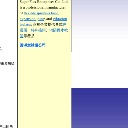
Super Flex Enterprises Co., Ltd.
is a professional manufacturer
of
flexible sprinkler hose
,
expansion joint
s and
vibration
isolator
. 商祐企業提供各式
隔
震層
、
特殊接頭
、
消防撒水軟
管
等產品
圓滿意禮儀公司
塞。
經由皮膚吸
列出的商