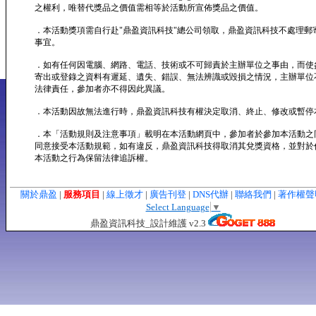
之權利，唯替代獎品之價值需相等於活動所宣佈獎品之價值。
．本活動獎項需自行赴"鼎盈資訊科技"總公司領取，鼎盈資訊科技不處理郵
事宜。
．如有任何因電腦、網路、電話、技術或不可歸責於主辦單位之事由，而使
寄出或登錄之資料有遲延、遺失、錯誤、無法辨識或毀損之情況，主辦單位
法律責任，參加者亦不得因此異議。
．本活動因故無法進行時，鼎盈資訊科技有權決定取消、終止、修改或暫停
．本「活動規則及注意事項」載明在本活動網頁中，參加者於參加本活動之
同意接受本活動規範，如有違反，鼎盈資訊科技得取消其兌獎資格，並對於
本活動之行為保留法律追訴權。
關於鼎盈
|
服務項目
|
線上徵才
|
廣告刊登
|
DNS代辦
|
聯絡我們
|
著作權
Select Language
▼
鼎盈資訊科技_設計維護 v2.3