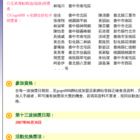
◎玉承薄帖精油(福袋)得獎
林瑞川 臺中市南屯區
者：
◎Goget888 ｅ化聯合折扣卡
佳佳 臺中市北區 陳清榮 臺北縣三重市
得獎者：
張偉翔 桃園縣平鎮 黃韻如 臺中市南區
林淑華 臺中縣神岡鄉 陳芬蘭 臺中市北區
陳怡君 臺中縣霧峰鄉 莊添寶 新竹縣竹北市
吳德威 臺中市南屯區 洪靖雯 臺南市安南區
黃忠堯 彰化縣二林鎮 蔡崑照 彰化縣花壇鄉
廖珮瑜 臺中市北屯區 劉姿誼 臺南縣仁德鄉
黃美菁 臺北市信義區 黃家駿 桃園縣桃園市
簡慧雯 南投縣草屯鎮 朱怡潔 臺中市南屯區
柯姿伊 臺北縣八里鄉 謝嘉滿 臺中市西區
．．．等
參加資格：
在每一波抽獎日期前，至goget888網站或加盟店家網站登錄正確會員資料，
加入手續者，即可擁有抽獎得大獎的機會。若填寫資料不實者，視同自動放
格。
第十三波抽獎日期：
2007年06月30日
活動兌換獎項：