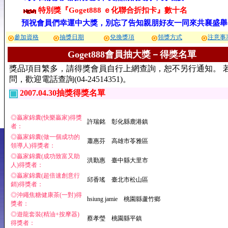
特別獎『Goget888 ｅ化聯合折扣卡』數十名
預祝會員們幸運中大獎，別忘了告知親朋好友一同來共襄盛舉
參加資格
抽獎日期
兌換獎項
領獎方式
注意事
Goget888會員抽大獎－得獎名單
獎品項目繁多，請得獎會員自行上網查詢，恕不另行通知。 
問，歡迎電話查詢(04-24514351)。
2007.04.30抽獎得獎名單
◎贏家錦囊(快樂贏家)得獎
許瑞銘 彰化縣鹿港鎮
者：
◎贏家錦囊(做一個成功的
蕭惠芬 高雄市苓雅區
領導人)得獎者：
◎贏家錦囊(成功致富又助
洪勤惠 臺中縣大里市
人)得獎者：
◎贏家錦囊(超倍速創意行
邱香瑤 臺北市松山區
銷)得獎者：
◎沖繩焦糖健康茶(一對)得
hsiung jamie 桃園縣蘆竹鄉
獎者：
◎遊龍套裝(精油+按摩器)
蔡孝瑩 桃園縣平鎮
得獎者：