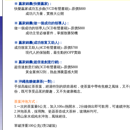
※ 贏家錦囊(快樂贏家)：
快樂贏家成功五步曲(VCD有聲書籍)--原價$800
成功六力量，實務大公開
※ 贏家錦囊(做一個成功的領導人)：
做一個成功的領導人(5CD有聲書籍)--原價$800
成功主管必修要件，掌握致勝契機
※ 贏家錦囊(成功致富又助人)：
成功致富又助人(4CD有聲書籍)--原價$700
現代人的保險觀，最生動的OPP實錄
※ 贏家錦囊(超倍速創意行銷)：
超倍速創意行銷(3CD有聲書籍)--原價$800
黃金案例32則，熱血沸騰靈感大開
※ 沖繩焦糖健康茶(一對)：
手採高級紅茶茶葉，經過特別的烘焙過程，使茶葉中帶有焦糖之風味，又不
份，既可享受品茗的樂趣，又不失健康概念。
茶葉沖泡方式：
1.一次的茶葉量6公克，加入100cc熱開水，2分鐘倒出即可飲用，可連續沖泡
2.沖泡茶具，採用陶、瓷器茶壺或大茶杯，玻璃杯均可。
3.用山泉水或純水沖泡，風味絕佳。
單罐淨重100公克(1對2罐裝)