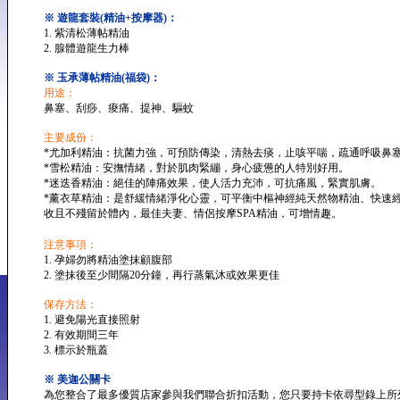
※ 遊龍套裝(精油+按摩器)：
1. 紫清松薄帖精油
2. 腺體遊龍生力棒
※ 玉承薄帖精油(福袋)：
用途：
鼻塞、刮痧、痠痛、提神、驅蚊
主要成份：
*尤加利精油：抗菌力強，可預防傳染，清熱去痰，止咳平喘，疏通呼吸鼻
*雪松精油：安撫情緒，對於肌肉緊繃，身心疲憊的人特別好用。
*迷迭香精油：絕佳的陣痛效果，使人活力充沛，可抗痛風，緊實肌膚。
*薰衣草精油：是舒緩情緒淨化心靈，可平衡中樞神經純天然物精油、快速
收且不殘留於體內，最佳夫妻、情侶按摩SPA精油，可增情趣。
注意事項：
1. 孕婦勿將精油塗抹顧腹部
2. 塗抹後至少間隔20分鐘，再行蒸氣沐或效果更佳
保存方法：
1. 避免陽光直接照射
2. 有效期間三年
3. 標示於瓶蓋
※ 美迦公關卡
為您整合了最多優質店家參與我們聯合折扣活動，您只要持卡依尋型錄上所