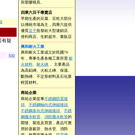
與塑膠模具。
四乘六豆干專賣店
早期生產的豆腐、豆乾大部分
項
以傳統市場為主，四乘六提供
優質
豆干
批發給大型連鎖店、
便利商店、生鮮超市、量販店
若有疑
興和耐火工業
興和耐火工業成立於民國76
top
年，專事生產各種工業所需
耐
火材料
、
耐火磚
， 主要產品
為高鋁磚、火粘土磚、保溫、
斷熱磚、不定形材料及石化業
輕質材料。
商祐企業
商祐企業從事
不銹鋼防震接
頭
、
不銹鋼軸向式伸縮接頭
、
不銹鋼多向式伸縮接頭
、
不銹
鋼撒水軟管
、
消防撒水軟管
的
開發、製造及買賣，產品可應
用於蒸氣管、熱水管、消防
管、無塵室撒水管、
隔震層
、