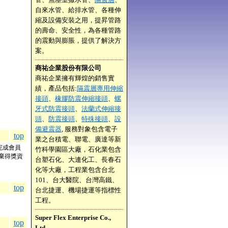
自來水管、給排水管、各種伸
縮及設備安裝之用，提昇管路
的壽命、安全性，為各種管路
的震動與膨脹，提供了解決方
案。
商祐企業股份有限公司
商祐企業擁有輝煌的銷售實
績，產品包括:
隔震層專用伸縮
接頭
、
橡膠防震伸縮接頭
、
螺
牙式防震接頭
、
法蘭式伸縮接
頭
、
防震接頭
、
特殊接頭
、
設
備避震器
, 服務對象包含電子
top
業之台積電、聯電、廣達等新
完成會員
竹科學園區大廠，石化業包含
棄得獎資
台塑石化、大連化工、長春石
化等大廠，工程業包含台北
101、台大醫院、台灣高鐵、
top
台北捷運、機場捷運等指標性
工程。
Super Flex Enterprise Co.,
top
Ltd.