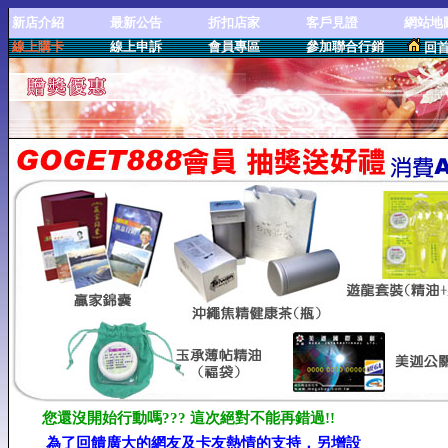
新店介紹
最新公告
折扣店家
客戶見證
網站地
線上購卡
線上申訴
會員專區
參加聯合行銷
回
您還沒開始行動嗎??? 這次絕對不能再錯過!!
為了回饋廣大的網友及卡友熱情的支持，另增設