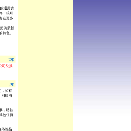
的通用貴
為一張可
有在更多
提供最新
的特色。
top
公司兌換
top
定，如有
，則取消
事，將被
其他任何
宣佈獎品