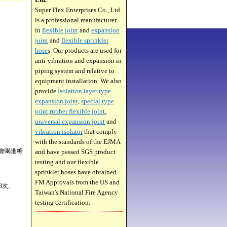
Super Flex Enterprises Co., Ltd.
is a professional manufacturer
in
flexible joint
and
expansion
joint
and
flexible sprinkler
hose
s. Our products are used for
anti-vibration and expansion in
piping system and relative to
equipment installation. We also
provide
Isolation layer type
expansion joint
,
special type
joint
,
rubber flexible joint
,
universal expansion joint
and
vibration isolator
that comply
with the standards of the EJMA
會喝進糖
and have passed SGS product
testing and our flexible
sprinkler hoses have obtained
FM Approvals from the US and
3次。
Taiwan's National Fire Agency
testing certification.