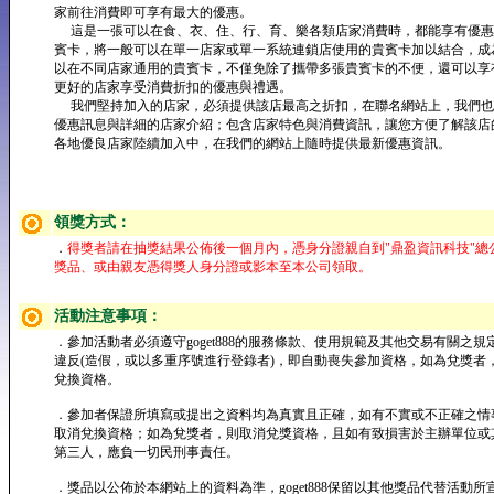
家前往消費即可享有最大的優惠。
這是一張可以在食、衣、住、行、育、樂各類店家消費時，都能享有優惠
賓卡，將一般可以在單一店家或單一系統連鎖店使用的貴賓卡加以結合，成
以在不同店家通用的貴賓卡，不僅免除了攜帶多張貴賓卡的不便，還可以享
更好的店家享受消費折扣的優惠與禮遇。
我們堅持加入的店家，必須提供該店最高之折扣，在聯名網站上，我們也
優惠訊息與詳細的店家介紹；包含店家特色與消費資訊，讓您方便了解該店
各地優良店家陸續加入中，在我們的網站上隨時提供最新優惠資訊。
領獎方式：
．
得獎者請在抽獎結果公佈後一個月內，憑身分證親自到"鼎盈資訊科技"總
獎品、或由親友憑得獎人身分證或影本至本公司領取。
活動注意事項：
．參加活動者必須遵守goget888的服務條款、使用規範及其他交易有關之規
違反(造假，或以多重序號進行登錄者)，即自動喪失參加資格，如為兌獎者
兌換資格。
．參加者保證所填寫或提出之資料均為真實且正確，如有不實或不正確之情
取消兌換資格；如為兌獎者，則取消兌獎資格，且如有致損害於主辦單位或
第三人，應負一切民刑事責任。
．獎品以公佈於本網站上的資料為準，goget888保留以其他獎品代替活動所