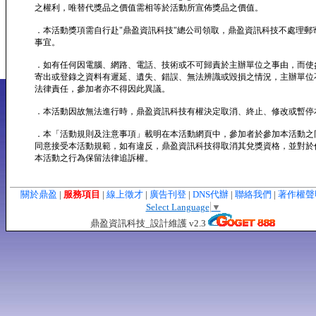
之權利，唯替代獎品之價值需相等於活動所宣佈獎品之價值。
．本活動獎項需自行赴"鼎盈資訊科技"總公司領取，鼎盈資訊科技不處理郵
事宜。
．如有任何因電腦、網路、電話、技術或不可歸責於主辦單位之事由，而使
寄出或登錄之資料有遲延、遺失、錯誤、無法辨識或毀損之情況，主辦單位
法律責任，參加者亦不得因此異議。
．本活動因故無法進行時，鼎盈資訊科技有權決定取消、終止、修改或暫停
．本「活動規則及注意事項」載明在本活動網頁中，參加者於參加本活動之
同意接受本活動規範，如有違反，鼎盈資訊科技得取消其兌獎資格，並對於
本活動之行為保留法律追訴權。
關於鼎盈
|
服務項目
|
線上徵才
|
廣告刊登
|
DNS代辦
|
聯絡我們
|
著作權
Select Language
▼
鼎盈資訊科技_設計維護 v2.3