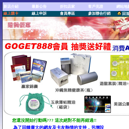
新店介紹
最新公告
折扣店家
客戶見證
網站地
線上購卡
線上申訴
會員專區
參加聯合行銷
回
您還沒開始行動嗎??? 這次絕對不能再錯過!!
為了回饋廣大的網友及卡友熱情的支持，另增設