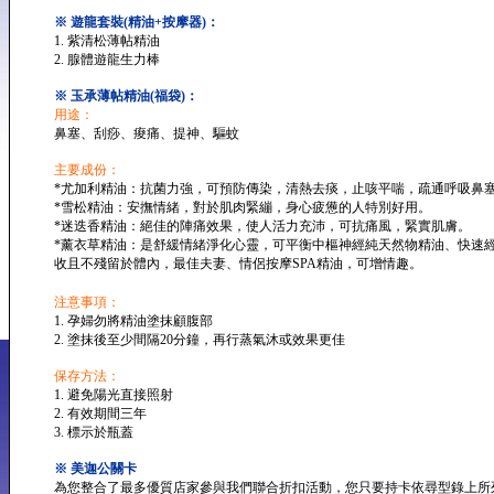
※ 遊龍套裝(精油+按摩器)：
1. 紫清松薄帖精油
2. 腺體遊龍生力棒
※ 玉承薄帖精油(福袋)：
用途：
鼻塞、刮痧、痠痛、提神、驅蚊
主要成份：
*尤加利精油：抗菌力強，可預防傳染，清熱去痰，止咳平喘，疏通呼吸鼻
*雪松精油：安撫情緒，對於肌肉緊繃，身心疲憊的人特別好用。
*迷迭香精油：絕佳的陣痛效果，使人活力充沛，可抗痛風，緊實肌膚。
*薰衣草精油：是舒緩情緒淨化心靈，可平衡中樞神經純天然物精油、快速
收且不殘留於體內，最佳夫妻、情侶按摩SPA精油，可增情趣。
注意事項：
1. 孕婦勿將精油塗抹顧腹部
2. 塗抹後至少間隔20分鐘，再行蒸氣沐或效果更佳
保存方法：
1. 避免陽光直接照射
2. 有效期間三年
3. 標示於瓶蓋
※ 美迦公關卡
為您整合了最多優質店家參與我們聯合折扣活動，您只要持卡依尋型錄上所