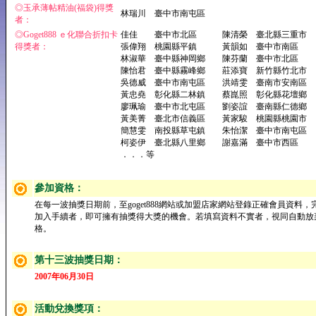
◎玉承薄帖精油(福袋)得獎
林瑞川 臺中市南屯區
者：
◎Goget888 ｅ化聯合折扣卡
佳佳 臺中市北區 陳清榮 臺北縣三重市
得獎者：
張偉翔 桃園縣平鎮 黃韻如 臺中市南區
林淑華 臺中縣神岡鄉 陳芬蘭 臺中市北區
陳怡君 臺中縣霧峰鄉 莊添寶 新竹縣竹北市
吳德威 臺中市南屯區 洪靖雯 臺南市安南區
黃忠堯 彰化縣二林鎮 蔡崑照 彰化縣花壇鄉
廖珮瑜 臺中市北屯區 劉姿誼 臺南縣仁德鄉
黃美菁 臺北市信義區 黃家駿 桃園縣桃園市
簡慧雯 南投縣草屯鎮 朱怡潔 臺中市南屯區
柯姿伊 臺北縣八里鄉 謝嘉滿 臺中市西區
．．．等
參加資格：
在每一波抽獎日期前，至goget888網站或加盟店家網站登錄正確會員資料，
加入手續者，即可擁有抽獎得大獎的機會。若填寫資料不實者，視同自動放
格。
第十三波抽獎日期：
2007年06月30日
活動兌換獎項：