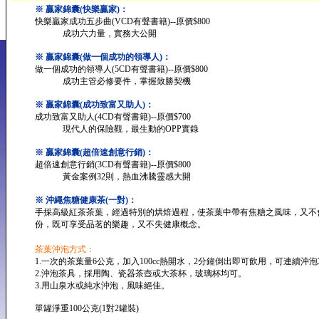
※ 贏家錦囊(快樂贏家)：
快樂贏家成功五步曲(VCD有聲書籍)--原價$800
成功六力量，實務大公開
※ 贏家錦囊(做一個成功的領導人)：
做一個成功的領導人(5CD有聲書籍)--原價$800
成功主管必修要件，掌握致勝契機
※ 贏家錦囊(成功致富又助人)：
成功致富又助人(4CD有聲書籍)--原價$700
現代人的保險觀，最生動的OPP實錄
※ 贏家錦囊(超倍速創意行銷)：
超倍速創意行銷(3CD有聲書籍)--原價$800
黃金案例32則，熱血沸騰靈感大開
※ 沖繩焦糖健康茶(一對)：
手採高級紅茶茶葉，經過特別的烘焙過程，使茶葉中帶有焦糖之風味，又不
份，既可享受品茗的樂趣，又不失健康概念。
茶葉沖泡方式：
1.一次的茶葉量6公克，加入100cc熱開水，2分鐘倒出即可飲用，可連續沖泡
2.沖泡茶具，採用陶、瓷器茶壺或大茶杯，玻璃杯均可。
3.用山泉水或純水沖泡，風味絕佳。
單罐淨重100公克(1對2罐裝)