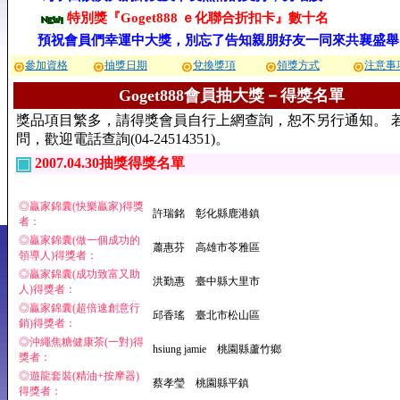
特別獎『Goget888 ｅ化聯合折扣卡』數十名
預祝會員們幸運中大獎，別忘了告知親朋好友一同來共襄盛舉
參加資格
抽獎日期
兌換獎項
領獎方式
注意事
Goget888會員抽大獎－得獎名單
獎品項目繁多，請得獎會員自行上網查詢，恕不另行通知。 
問，歡迎電話查詢(04-24514351)。
2007.04.30抽獎得獎名單
◎贏家錦囊(快樂贏家)得獎
許瑞銘 彰化縣鹿港鎮
者：
◎贏家錦囊(做一個成功的
蕭惠芬 高雄市苓雅區
領導人)得獎者：
◎贏家錦囊(成功致富又助
洪勤惠 臺中縣大里市
人)得獎者：
◎贏家錦囊(超倍速創意行
邱香瑤 臺北市松山區
銷)得獎者：
◎沖繩焦糖健康茶(一對)得
hsiung jamie 桃園縣蘆竹鄉
獎者：
◎遊龍套裝(精油+按摩器)
蔡孝瑩 桃園縣平鎮
得獎者：