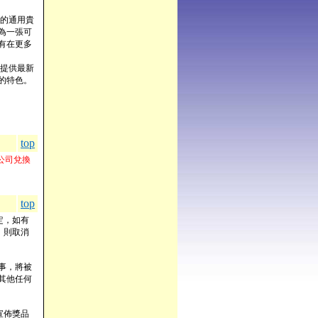
的通用貴
為一張可
有在更多
提供最新
的特色。
top
公司兌換
top
定，如有
，則取消
事，將被
其他任何
宣佈獎品