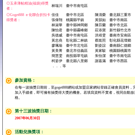
◎玉承薄帖精油(福袋)得獎
林瑞川 臺中市南屯區
者：
◎Goget888 ｅ化聯合折扣卡
佳佳 臺中市北區 陳清榮 臺北縣三重市
得獎者：
張偉翔 桃園縣平鎮 黃韻如 臺中市南區
林淑華 臺中縣神岡鄉 陳芬蘭 臺中市北區
陳怡君 臺中縣霧峰鄉 莊添寶 新竹縣竹北市
吳德威 臺中市南屯區 洪靖雯 臺南市安南區
黃忠堯 彰化縣二林鎮 蔡崑照 彰化縣花壇鄉
廖珮瑜 臺中市北屯區 劉姿誼 臺南縣仁德鄉
黃美菁 臺北市信義區 黃家駿 桃園縣桃園市
簡慧雯 南投縣草屯鎮 朱怡潔 臺中市南屯區
柯姿伊 臺北縣八里鄉 謝嘉滿 臺中市西區
．．．等
參加資格：
在每一波抽獎日期前，至goget888網站或加盟店家網站登錄正確會員資料，
加入手續者，即可擁有抽獎得大獎的機會。若填寫資料不實者，視同自動放
格。
第十三波抽獎日期：
2007年06月30日
活動兌換獎項：