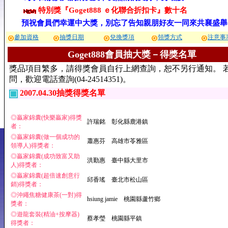
特別獎『Goget888 ｅ化聯合折扣卡』數十名
預祝會員們幸運中大獎，別忘了告知親朋好友一同來共襄盛舉
參加資格
抽獎日期
兌換獎項
領獎方式
注意事
Goget888會員抽大獎－得獎名單
獎品項目繁多，請得獎會員自行上網查詢，恕不另行通知。 
問，歡迎電話查詢(04-24514351)。
2007.04.30抽獎得獎名單
◎贏家錦囊(快樂贏家)得獎
許瑞銘 彰化縣鹿港鎮
者：
◎贏家錦囊(做一個成功的
蕭惠芬 高雄市苓雅區
領導人)得獎者：
◎贏家錦囊(成功致富又助
洪勤惠 臺中縣大里市
人)得獎者：
◎贏家錦囊(超倍速創意行
邱香瑤 臺北市松山區
銷)得獎者：
◎沖繩焦糖健康茶(一對)得
hsiung jamie 桃園縣蘆竹鄉
獎者：
◎遊龍套裝(精油+按摩器)
蔡孝瑩 桃園縣平鎮
得獎者：