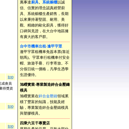
萬事達
廚具
、
系統櫥櫃
以誠
信、信實的理念認真經營廚
具、系統櫥櫃生產銷售，長期
以來秉持著堅固、耐用、美
觀、精緻的歐化廚具，獲得好
口碑與見證，在大台中地區擁
有廣大的客戶群。
台中市機車出租-逢甲宇眾
逢甲宇眾租機車免簽本票(靠近
朝馬)。宇眾車行租機車付安全
帽、旅遊手冊、行李寄放。不
分假日統一價格，凡學生憑學
生證優待。
top
完成會員
旭嶸實業-專業製造鋅合金壓鑄
棄得獎資
模具
旭嶸實業在
鋅合金壓鑄
領域累
積了豐富的知識，技能及經
top
驗，專業製造鋅合金壓鑄模具
與塑膠模具。
四乘六豆干專賣店
top
早期生產的豆腐、豆乾大部分