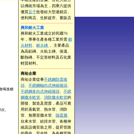
以傳統市場為主，四乘六提供
優質
豆干
批發給大型連鎖店、
便利商店、生鮮超市、量販店
興和耐火工業
興和耐火工業成立於民國76
年，專事生產各種工業所需
耐
火材料
、
耐火磚
， 主要產品
為高鋁磚、火粘土磚、保溫、
斷熱磚、不定形材料及石化業
輕質材料。
商祐企業
商祐企業從事
不銹鋼防震接
頭
、
不銹鋼軸向式伸縮接頭
、
會喝進糖
不銹鋼多向式伸縮接頭
、
不銹
鋼撒水軟管
、
消防撒水軟管
的
開發、製造及買賣，產品可應
用於蒸氣管、熱水管、消防
3次。
管、無塵室撒水管、
隔震層
、
自來水管、給排水管、各種伸
縮及設備安裝之用，提昇管路
的壽命、安全性，為各種管路