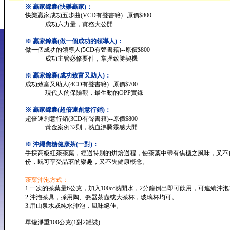
※ 贏家錦囊(快樂贏家)：
快樂贏家成功五步曲(VCD有聲書籍)--原價$800
成功六力量，實務大公開
※ 贏家錦囊(做一個成功的領導人)：
做一個成功的領導人(5CD有聲書籍)--原價$800
成功主管必修要件，掌握致勝契機
※ 贏家錦囊(成功致富又助人)：
成功致富又助人(4CD有聲書籍)--原價$700
現代人的保險觀，最生動的OPP實錄
※ 贏家錦囊(超倍速創意行銷)：
超倍速創意行銷(3CD有聲書籍)--原價$800
黃金案例32則，熱血沸騰靈感大開
※ 沖繩焦糖健康茶(一對)：
手採高級紅茶茶葉，經過特別的烘焙過程，使茶葉中帶有焦糖之風味，又不
份，既可享受品茗的樂趣，又不失健康概念。
茶葉沖泡方式：
1.一次的茶葉量6公克，加入100cc熱開水，2分鐘倒出即可飲用，可連續沖泡
2.沖泡茶具，採用陶、瓷器茶壺或大茶杯，玻璃杯均可。
3.用山泉水或純水沖泡，風味絕佳。
單罐淨重100公克(1對2罐裝)