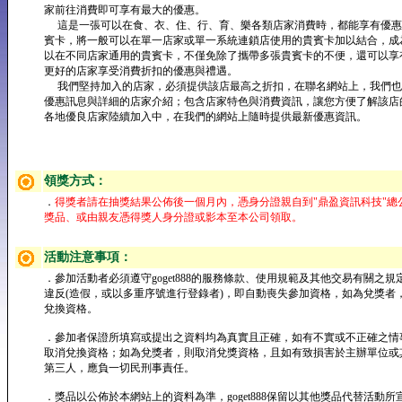
家前往消費即可享有最大的優惠。
這是一張可以在食、衣、住、行、育、樂各類店家消費時，都能享有優惠
賓卡，將一般可以在單一店家或單一系統連鎖店使用的貴賓卡加以結合，成
以在不同店家通用的貴賓卡，不僅免除了攜帶多張貴賓卡的不便，還可以享
更好的店家享受消費折扣的優惠與禮遇。
我們堅持加入的店家，必須提供該店最高之折扣，在聯名網站上，我們也
優惠訊息與詳細的店家介紹；包含店家特色與消費資訊，讓您方便了解該店
各地優良店家陸續加入中，在我們的網站上隨時提供最新優惠資訊。
領獎方式：
．
得獎者請在抽獎結果公佈後一個月內，憑身分證親自到"鼎盈資訊科技"總
獎品、或由親友憑得獎人身分證或影本至本公司領取。
活動注意事項：
．參加活動者必須遵守goget888的服務條款、使用規範及其他交易有關之規
違反(造假，或以多重序號進行登錄者)，即自動喪失參加資格，如為兌獎者
兌換資格。
．參加者保證所填寫或提出之資料均為真實且正確，如有不實或不正確之情
取消兌換資格；如為兌獎者，則取消兌獎資格，且如有致損害於主辦單位或
第三人，應負一切民刑事責任。
．獎品以公佈於本網站上的資料為準，goget888保留以其他獎品代替活動所