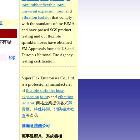
joint
,
rubber flexible joint
,
universal expansion joint
and
vibration isolator
that comply
項
with the standards of the EJMA
and have passed SGS product
testing and our flexible
若有疑
sprinkler hoses have obtained
FM Approvals from the US and
Taiwan's National Fire Agency
top
testing certification.
Super Flex Enterprises Co., Ltd.
is a professional manufacturer
of
flexible sprinkler hose
,
expansion joint
s and
vibration
isolator
. 商祐企業提供各式
隔
震層
、
特殊接頭
、
消防撒水軟
管
等產品
圓滿意禮儀公司
萬事達廚具、系統櫥櫃