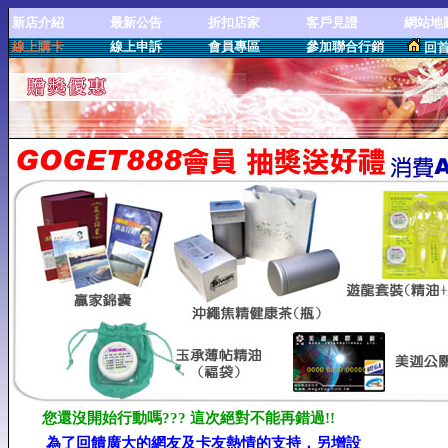
新店介紹
最新公告
折扣店家
客戶見證
網站地
線上購卡
線上申訴
會員專區
參加聯合行銷
回
您還沒開始行動嗎??? 這次絕對不能再錯過!!
為了回饋廣大的網友及卡友熱情的支持，另增設