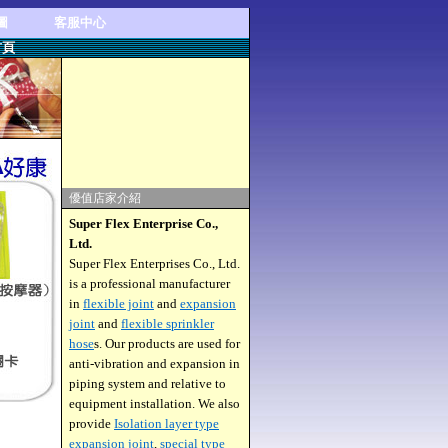
圖
客服中心
首頁
優值店家介紹
Super Flex Enterprise Co.,
Ltd.
Super Flex Enterprises Co., Ltd.
is a professional manufacturer
in
flexible joint
and
expansion
joint
and
flexible sprinkler
hose
s. Our products are used for
anti-vibration and expansion in
piping system and relative to
equipment installation. We also
provide
Isolation layer type
expansion joint
,
special type