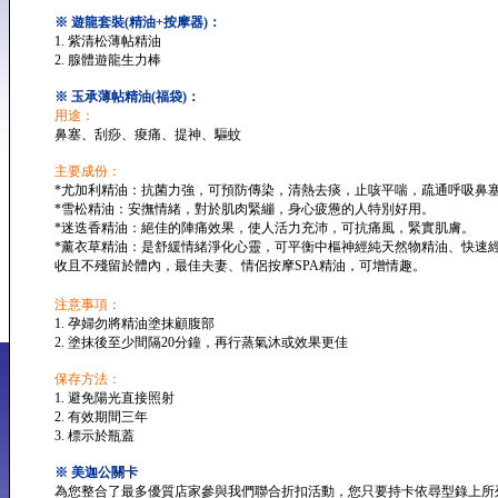
※ 遊龍套裝(精油+按摩器)：
1. 紫清松薄帖精油
2. 腺體遊龍生力棒
※ 玉承薄帖精油(福袋)：
用途：
鼻塞、刮痧、痠痛、提神、驅蚊
主要成份：
*尤加利精油：抗菌力強，可預防傳染，清熱去痰，止咳平喘，疏通呼吸鼻
*雪松精油：安撫情緒，對於肌肉緊繃，身心疲憊的人特別好用。
*迷迭香精油：絕佳的陣痛效果，使人活力充沛，可抗痛風，緊實肌膚。
*薰衣草精油：是舒緩情緒淨化心靈，可平衡中樞神經純天然物精油、快速
收且不殘留於體內，最佳夫妻、情侶按摩SPA精油，可增情趣。
注意事項：
1. 孕婦勿將精油塗抹顧腹部
2. 塗抹後至少間隔20分鐘，再行蒸氣沐或效果更佳
保存方法：
1. 避免陽光直接照射
2. 有效期間三年
3. 標示於瓶蓋
※ 美迦公關卡
為您整合了最多優質店家參與我們聯合折扣活動，您只要持卡依尋型錄上所