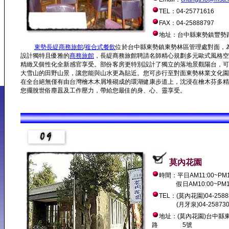
TEL：04-25771616
FAX：04-25888797
地址：台中縣東勢鎮豐勢路
東勢長緹商務旅館
/
複合式餐飲
位於台中縣東勢鎮東勢林區管理處對面，
設計獨特且優雅的
商務旅館
，長緹商務旅館聘請名師精心規劃多元歐式風格空
精緻又個性化全新感官享受。部份客房更特別設計了獨立的落地景觀陽台，可
大雪山的田野山景，讓您能與山水更為貼近。您可步行至對面東勢林業文化園
在全台絕無僅有由台灣檜木木屑堆砌成的環湖健康步道上，沈浸在檜木芬多精
您擺脫世俗塵囂及工作壓力，帶給您最佳的身、心、靈享受。
莫內花園
時間：平日AM11:00~PM1
假日AM10:00~PM12
TEL：(莫內花園)04-2588
(月牙泉)04-258730
地址：(莫內花園)台中縣
路 5號