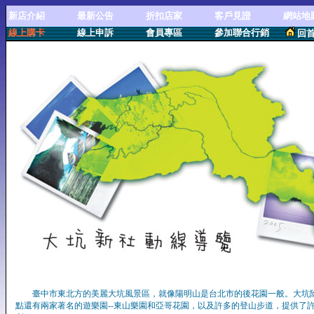
新店介紹
最新公告
折扣店家
客戶見證
網站地
線上購卡
線上申訴
會員專區
參加聯合行銷
回
臺中市東北方的美麗大坑風景區，就像陽明山是台北市的後花園一般。大坑
點還有兩家著名的遊樂園--東山樂園和亞哥花園，以及許多的登山步道，提供了