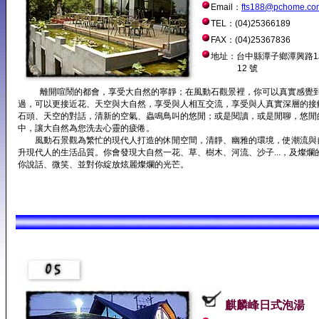
Email：
fts188@pchome.co
TEL：(04)25366189
FAX：(04)25367836
地址：台中縣潭子鄉潭興路1段
12 號
離開喧鬧的都會，享受大自然的寧靜；在風動石觀景裡，你可以真實感覺
過，可以更接近花、天空與大自然，享受與人相互交流，享受與人真實深層的接
石頭、天空的對話，清新的空氣、蟲鳴鳥叫的悠閒；或是閱讀，或是閒聊，悠閒
中，讓大自然為您洗去心靈的疲倦。
風動石景觀為繁忙的現代人打造的休閒空間，清靜、幽雅的環境，使潮流與
升現代人的生活品質。你會發現大自然一花、草、樹木、河流、沙子...，及燦爛
你說話、微笑、並對你綻放炫麗燦爛的光芒。
麒麟峰日式泡湯