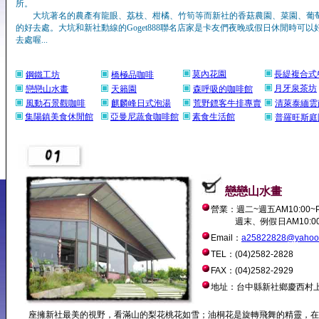
所。
大坑著名的農產有龍眼、荔枝、柑橘、竹筍等而新社的香菇農園、菜園、葡
的好去處。大坑和新社動線的Goget888聯名店家是卡友們夜晚或假日休閒時可
去處喔...
莫內花園
長緹複合式
鋼鐵工坊
橋極品咖啡
月牙泉茶坊
戀戀山水畫
天籟園
森呼吸的咖啡館
風動石景觀咖啡
麒麟峰日式泡湯
荒野鏢客牛排專賣
清萊泰緬雲
集陽鎮美食休閒館
亞曼尼蔬食咖啡館
素食生活館
普羅旺斯庭
戀戀山水畫
營業：週二~週五AM10:00~P
週末、例假日AM10:00~P
Email：
a25822828@yahoo.
TEL：(04)2582-2828
FAX：(04)2582-2929
地址：台中縣新社鄉慶西村上
座擁新社最美的視野，看滿山的梨花桃花如雪；油桐花是旋轉飛舞的精靈，在