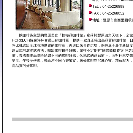
TEL：04-25226898
FAX：04-25268052
地址：豐原市豐西里圓環路
以咖啡為主題的豐原美食「橋極品咖啡館」座落於豐原四角天橋下，全館
HCRI(LCF)協會評杯會選出的咖啡豆，提供一處真正喝出高品質的咖啡館；
評比挑選出全球各地優質的咖啡豆，再進口來台作烘培，保持豆子最佳新鮮度
以日式的濾泡式煮法，喝出咖啡最佳好味，館裡不定期有”國際競標賽”所評選
嚐，異國咖啡品味區給您不同的咖啡好感，落地式的迴廊窗下，面對往來交錯
早晨、午後至傍晚，帶給您不同心靈饗宴，來橋咖啡館沉澱心靈、釋放壓力，
高品質的好咖啡。