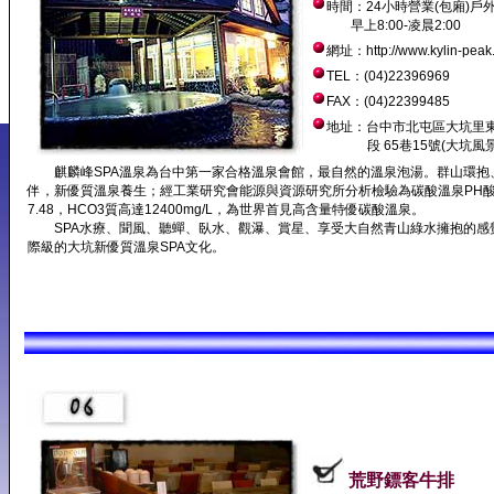
時間：24小時營業(包廂)戶
早上8:00-凌晨2:00
網址：http://www.kylin-peak
TEL：(04)22396969
FAX：(04)22399485
地址：台中市北屯區大坑里
段 65巷15號(大坑風景
麒麟峰SPA溫泉為台中第一家合格溫泉會館，最自然的溫泉泡湯。群山環抱
伴，新優質溫泉養生；經工業研究會能源與資源研究所分析檢驗為碳酸溫泉PH
7.48，HCO3質高達12400mg/L，為世界首見高含量特優碳酸溫泉。
SPA水療、聞風、聽蟬、臥水、觀瀑、賞星、享受大自然青山綠水擁抱的感
際級的大坑新優質溫泉SPA文化。
荒野鏢客牛排