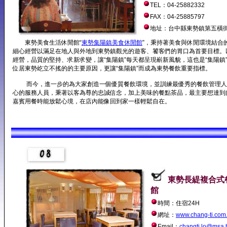
TEL：04-25882332
FAX：04-25885797
地址：台中縣東勢鎮第五橫街
東勢美食生活休閒館“
東勢集陽鎮美食休閒館
”，秉持著美食與休閒環境結合
細心經營以滿足在地人與外地到東勢鎮觀光的遊客、饕客們的胃口為首要目標。
經營，品質的堅持、求新求變，讓“集陽鎮”每天都呈現嶄新風貌，這也是“集陽鎮”
位居東勢屹立不搖的的主要原因，更讓“集陽鎮”而成為東勢餐飲重要指標。
而今，進一步的為大家創造一個優質餐飲環境，並訓練最優秀的餐飲管理人
心的服務人員，秉著以客為尊的忠誠信念，加上美味的餐點茶品，最主要想達到
嘉賓用餐時能放鬆心境，在店內能像回到家一樣輕鬆自在。
東勢長緹複合式
館
時間：住宿24H
網址：
www.chang-ti.com
Email：
changti.lo@msa.h