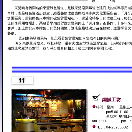
路 5號
東勢鎮有個聞名的東豐綠色隧道，是以東勢廢棄鐵道改建而成的鐵馬專用道
車站，也是綠色隧道起點處，經過整修改建也將成為客家文化園區所在，『月牙
於園區旁，當初將舊火車站的破舊貨運站租下，經過廢時多日的改建工程，終於
佳的休憩用餐場所。憑藉著早期經營位於豐勢路上『月牙泉』茶藝館，十多年來
客戶，加上對於火車站舊日的美好回憶，讓店主最後決定留在故鄉，並選擇舊火
餐廳。
下回到東勢騎鐵馬時，別忘看看舊貨運站如何變成今日的莫內花園。
月牙泉以暈黃燈光、樸拙磚壁，還有火爐造型營造溫馨氣氛；紅磚裝飾的拱
廂營造私密談心空間，並可減少聲音的相互干擾(二樓另有多間包廂)。
鋼鐵工坊
時間：星期一~星期五--am
pm5:00-11:00
星期六~星期日--
am11:00- pm11:
TEL：04-25286682