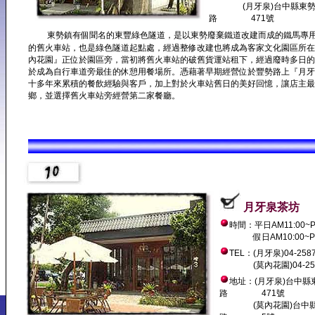
(月牙泉)台中縣東勢
路 471號
東勢鎮有個聞名的東豐綠色隧道，是以東勢廢棄鐵道改建而成的鐵馬專用
的舊火車站，也是綠色隧道起點處，經過整修改建也將成為客家文化園區所在
內花園』正位於園區旁，當初將舊火車站的破舊貨運站租下，經過廢時多日的
於成為自行車道旁最佳的休憩用餐場所。憑藉著早期經營位於豐勢路上『月牙
十多年來累積的餐飲經驗與客戶，加上對於火車站舊日的美好回憶，讓店主最
鄉，並選擇舊火車站旁經營第二家餐廳。
月牙泉茶坊
時間：平日AM11:00~P
假日AM10:00~PM1
TEL：(月牙泉)04-2587
(莫內花園)04-258
地址：(月牙泉)台中縣
路 471號
(莫內花園)台中縣