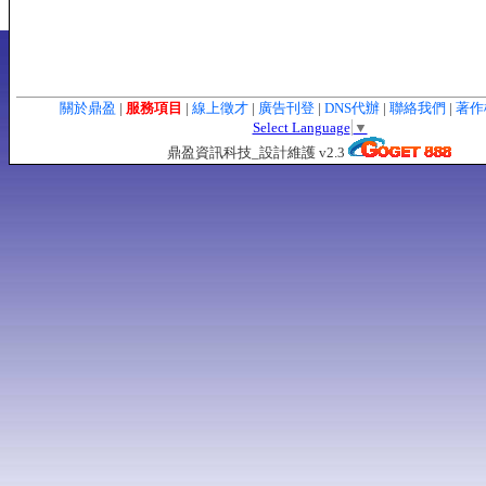
關於鼎盈
|
服務項目
|
線上徵才
|
廣告刊登
|
DNS代辦
|
聯絡我們
|
著作
Select Language
▼
鼎盈資訊科技_設計維護 v2.3