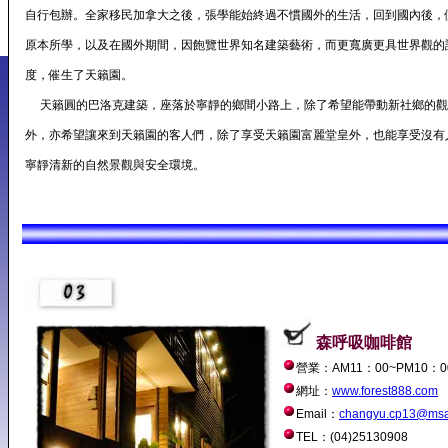
自行包辦。全家移民加拿大之後，張學能始終過不慣國外的生活，回到國內後，
原本所學，以及在國外期間，因飽覽世界知名建築藝術，而更寬廣更具世界觀的
度，催生了天籟園。
天籟圓的巴洛克建築，座落於寧靜的鄉間小路上，除了希望能帶動新社鄉的觀
外，亦希望讓來到天籟園的客人們，除了享受天籟園富麗堂皇外，也能享受沒有
寧靜清新的自然景觀與安全環境。
森呼吸咖啡館
營業：AM11：00~PM10：0
網址：
www.forest888.com
Email：
changyu.cp13@msa.
TEL：(04)25130908