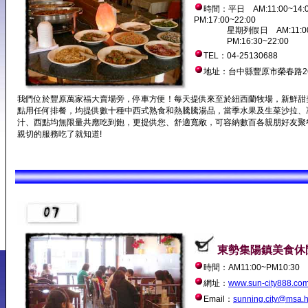
時間：平日 AM:11:00
PM:17:00~22:00
星期列假日 AM:11:00~
PM:16:30~22:00
TEL：04-25130688
地址：台中縣豐原市榮春路2
我們位於豐原萬家福大賣場旁，停車方便！每天提供來至於紐西蘭牧場，新鮮甜
點用任何排餐，均提供數十種中西式熟食和熱騰騰湯品，當季水果及生菜沙拉、
汁、西點均無限量共應吃到飽，更提供您、舒適寬敞，可容納數百各親朋好友聚
親切的服務吃了就知道!
東勢集陽鎮美食休
時間：AM11:00~PM10:30
網址：
www.sun-city888.co
Email：
sunning.city@msa.h