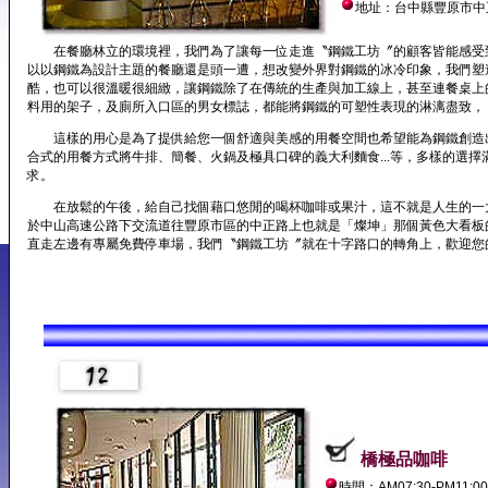
地址：台中縣豐原市中正
在餐廳林立的環境裡，我們為了讓每一位走進〝鋼鐵工坊〞的顧客皆能感受到鋼
以以鋼鐵為設計主題的餐廳還是頭一遭，想改變外界對鋼鐵的冰冷印象，我們塑
酷，也可以很溫暖很細緻，讓鋼鐵除了在傳統的生產與加工線上，甚至連餐桌上
料用的架子，及廁所入口區的男女標誌，都能將鋼鐵的可塑性表現的淋漓盡致，
這樣的用心是為了提供給您一個舒適與美感的用餐空間也希望能為鋼鐵創造
合式的用餐方式將牛排、簡餐、火鍋及極具口碑的義大利麵食...等，多樣的選擇
求。
在放鬆的午後，給自己找個藉口悠閒的喝杯咖啡或果汁，這不就是人生的一
於中山高速公路下交流道往豐原市區的中正路上也就是「燦坤」那個黃色大看板
直走左邊有專屬免費停車場，我們〝鋼鐵工坊〞就在十字路口的轉角上，歡迎您
橋極品咖啡
時間：AM07:30-PM11:00