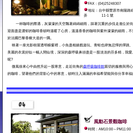
FAX：(04)25248307
地址：台中縣豐原市南陽路綠
弄 11-1 號
一杯咖啡的際遇，灰濛濛的天空飄著綿綿細雨，踩著沉重的步伐走進位於
迎面盡是濃郁的咖啡香頓時溫暖了心房，溫溫香香的咖啡與窗外濛濛的細雨，不
於法國巴黎香榭大道的一隅。
映著一座光影樹屋透明櫥窗裡，小魚盡相嬉戲遊玩、青蛙也肆無忌憚的彈跳、
美麗的衣裳好似一幅人間仙境，深深的森呼吸鼻頭盡是一股淡淡的芬多精，我愛上
呢?
微風徐來心中由然升起一股寒意，走近街角的
森呼吸咖啡館
親切的服務與用心
的咖啡，望著他們的背影心中的寒意，頓時注入滿滿的幸福希望能與你分享幸福
風動石景觀咖啡
時間：AM10:00～PM11:00