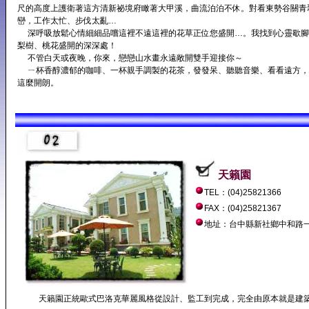
尺的高度上護衛著這方清新祕境府瞰著大甲溪，曲流泊泊不休。對看東勢谷關青
巒，工作太忙、步伐太亂…
深呼吸放鬆心情細細品嚐這裡不遠這裡的花草正位您盛開…。我找到心靈歇腳
梨樹、桃花盛開的深深處！
不管白天或夜晚，你來，戀戀山水畫永遠敞開雙手迎接你～
ㄧ杯香醇濃郁的咖啡、一杯親手調製的花茶，發發呆、聽聽音樂、看看遠方，
這麼開朗。
天籟園
TEL：(04)25821366
FAX：(04)25821367
地址：
台中縣新社鄉中和路一
天籟園正統歐式巴洛克華麗風格從設計、監工到完成，完全由原本就是建