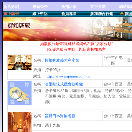
新店介紹
最新公告
折扣店家
客戶見證
網站地
線上購卡
線上申訴
會員專區
參加聯合行銷
回
如欲依分類查詢,可點選網站左側"店家分類"
PS.優惠如有更動，以店家折扣為主
台中市西屯
名稱：
帕帕咪雅義大利小館
美
區
折扣：
持卡95折
網址：
http://www.papamia.com.tw
名稱：
哈里歐法式蔬食咖啡館
台中市西區
美
折扣：
憑卡餐飲85折，咖啡豆8折，食品、特價品除外，
不適用(春節、元旦假期、母親節、情人節、父親節
節)
名稱：
福野日本海鮮餐廳
台中市西區
美
折扣：
憑卡九折