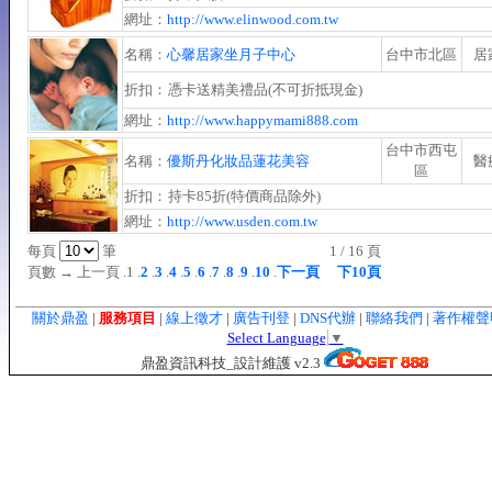
網址：
http://www.elinwood.com.tw
名稱：
心馨居家坐月子中心
台中市北區
居
折扣：
憑卡送精美禮品(不可折抵現金)
網址：
http://www.happymami888.com
台中市西屯
名稱：
優斯丹化妝品蓮花美容
醫
區
折扣：
持卡85折(特價商品除外)
網址：
http://www.usden.com.tw
每頁
筆
1 / 16 頁
頁數 → 上一頁 .1 .
2
.
3
.
4
.
5
.
6
.
7
.
8
.
9
.
10
.
下一頁
下10頁
關於鼎盈
|
服務項目
|
線上徵才
|
廣告刊登
|
DNS代辦
|
聯絡我們
|
著作權
Select Language
▼
鼎盈資訊科技_設計維護 v2.3