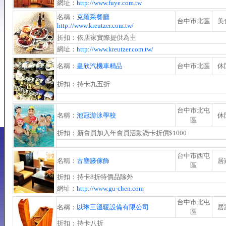
網址：
http://www.fuye.com.tw
名稱：
克羅采餐廳
台中市北區
美
http://www.kreutzer.com.tw/
折扣：
依店家實際提供為主
網址：
http://www.kreutzer.com.tw/
名稱：
皇欣汽機車精品
台中市北區
休
折扣：
持卡九五折
台中市北屯
名稱：
池冠游泳學校
休
區
折扣：
新會員加入年會員活動憑卡折價$1000
台中市西屯
名稱：
古塵籐傢飾
居
區
折扣：
持卡8折特價品除外
網址：
http://www.gu-chen.com
台中市北屯
名稱：
以琳三溫暖設備有限公司
居
區
折扣：
持卡八折