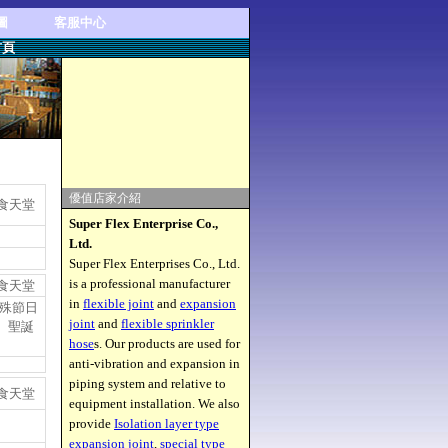
圖
客服中心
首頁
優值店家介紹
食天堂
Super Flex Enterprise Co.,
Ltd.
Super Flex Enterprises Co., Ltd.
is a professional manufacturer
食天堂
in
flexible joint
and
expansion
特殊節日
joint
and
flexible sprinkler
、聖誕
hose
s. Our products are used for
anti-vibration and expansion in
piping system and relative to
食天堂
equipment installation. We also
provide
Isolation layer type
expansion joint
,
special type