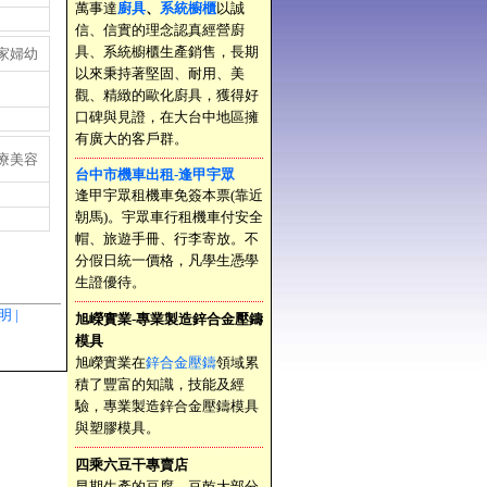
萬事達
廚具
、
系統櫥櫃
以誠
信、信實的理念認真經營廚
具、系統櫥櫃生產銷售，長期
家婦幼
以來秉持著堅固、耐用、美
觀、精緻的歐化廚具，獲得好
口碑與見證，在大台中地區擁
有廣大的客戶群。
療美容
台中市機車出租-逢甲宇眾
逢甲宇眾租機車免簽本票(靠近
朝馬)。宇眾車行租機車付安全
帽、旅遊手冊、行李寄放。不
分假日統一價格，凡學生憑學
生證優待。
聲明 |
旭嶸實業-專業製造鋅合金壓鑄
模具
旭嶸實業在
鋅合金壓鑄
領域累
積了豐富的知識，技能及經
驗，專業製造鋅合金壓鑄模具
與塑膠模具。
四乘六豆干專賣店
早期生產的豆腐、豆乾大部分