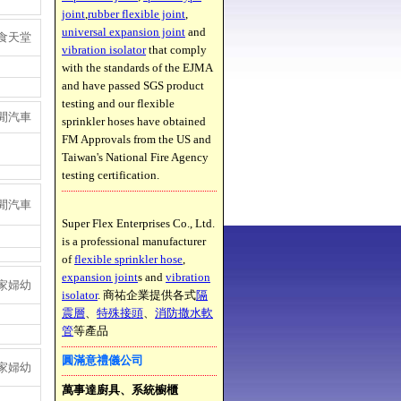
joint
,
rubber flexible joint
,
universal expansion joint
and
食天堂
vibration isolator
that comply
with the standards of the EJMA
and have passed SGS product
testing and our flexible
閒汽車
sprinkler hoses have obtained
FM Approvals from the US and
Taiwan's National Fire Agency
testing certification.
閒汽車
Super Flex Enterprises Co., Ltd.
is a professional manufacturer
of
flexible sprinkler hose
,
expansion joint
s and
vibration
家婦幼
isolator
. 商祐企業提供各式
隔
震層
、
特殊接頭
、
消防撒水軟
管
等產品
圓滿意禮儀公司
家婦幼
萬事達廚具、系統櫥櫃