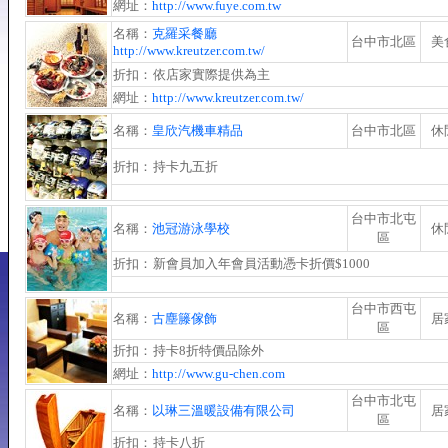
網址：
http://www.fuye.com.tw
名稱：
克羅采餐廳
台中市北區
美
http://www.kreutzer.com.tw/
折扣：
依店家實際提供為主
網址：
http://www.kreutzer.com.tw/
名稱：
皇欣汽機車精品
台中市北區
休
折扣：
持卡九五折
台中市北屯
名稱：
池冠游泳學校
休
區
折扣：
新會員加入年會員活動憑卡折價$1000
台中市西屯
名稱：
古塵籐傢飾
居
區
折扣：
持卡8折特價品除外
網址：
http://www.gu-chen.com
台中市北屯
名稱：
以琳三溫暖設備有限公司
居
區
折扣：
持卡八折