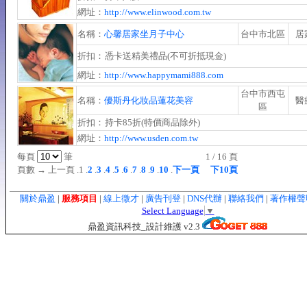
網址：
http://www.elinwood.com.tw
名稱：
心馨居家坐月子中心
台中市北區
居
折扣：
憑卡送精美禮品(不可折抵現金)
網址：
http://www.happymami888.com
台中市西屯
名稱：
優斯丹化妝品蓮花美容
醫
區
折扣：
持卡85折(特價商品除外)
網址：
http://www.usden.com.tw
每頁
筆
1 / 16 頁
頁數 → 上一頁 .1 .
2
.
3
.
4
.
5
.
6
.
7
.
8
.
9
.
10
.
下一頁
下10頁
關於鼎盈
|
服務項目
|
線上徵才
|
廣告刊登
|
DNS代辦
|
聯絡我們
|
著作權
Select Language
▼
鼎盈資訊科技_設計維護 v2.3