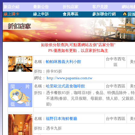
新店介紹
最新公告
折扣店家
客戶見證
網站地
線上購卡
線上申訴
會員專區
參加聯合行銷
回
如欲依分類查詢,可點選網站左側"店家分類"
PS.優惠如有更動，以店家折扣為主
台中市西屯
名稱：
帕帕咪雅義大利小館
美
區
折扣：
持卡95折
網址：
http://www.papamia.com.tw
名稱：
哈里歐法式蔬食咖啡館
台中市西區
美
折扣：
憑卡餐飲85折，咖啡豆8折，食品、特價品除外，
不適用(春節、元旦假期、母親節、情人節、父親節
節)
名稱：
福野日本海鮮餐廳
台中市西區
美
折扣：
憑卡九折