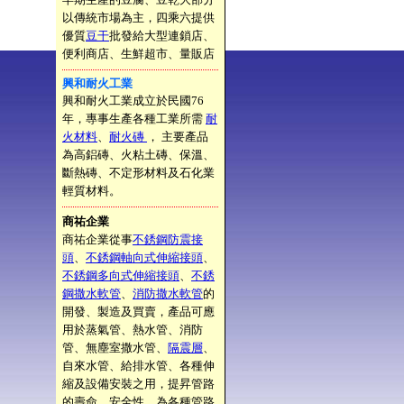
以傳統市場為主，四乘六提供
優質
豆干
批發給大型連鎖店、
便利商店、生鮮超市、量販店
興和耐火工業
興和耐火工業成立於民國76
年，專事生產各種工業所需
耐
火材料
、
耐火磚
， 主要產品
為高鋁磚、火粘土磚、保溫、
斷熱磚、不定形材料及石化業
輕質材料。
商祐企業
商祐企業從事
不銹鋼防震接
頭
、
不銹鋼軸向式伸縮接頭
、
不銹鋼多向式伸縮接頭
、
不銹
鋼撒水軟管
、
消防撒水軟管
的
開發、製造及買賣，產品可應
用於蒸氣管、熱水管、消防
管、無塵室撒水管、
隔震層
、
自來水管、給排水管、各種伸
縮及設備安裝之用，提昇管路
的壽命、安全性，為各種管路