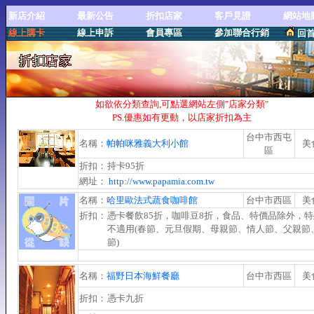
新店介紹
最新公告
折扣店家
客戶見證
網站地
線上購卡
線上申訴
會員專區
參加聯合行銷
回
如欲依分類查詢,可點選網站左側"店家分類"
PS.優惠如有更動，以店家折扣為主
台中市西屯
名稱：
帕帕咪雅義大利小館
美
區
折扣：
持卡95折
網址：
http://www.papamia.com.tw
名稱：
哈里歐法式蔬食咖啡館
台中市西區
美
折扣：
憑卡餐飲85折，咖啡豆8折，食品、特價品除外，
不適用(春節、元旦假期、母親節、情人節、父親節
節)
名稱：
福野日本海鮮餐廳
台中市西區
美
折扣：
憑卡九折