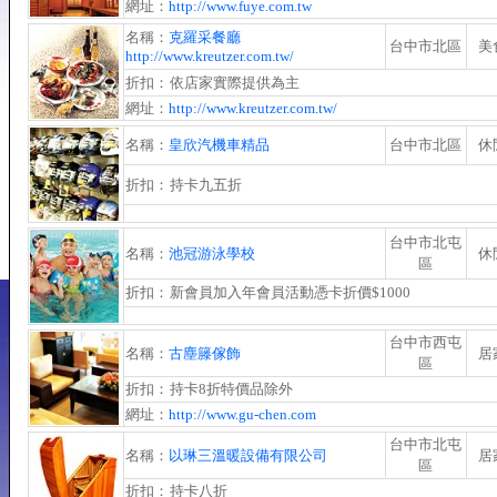
網址：
http://www.fuye.com.tw
名稱：
克羅采餐廳
台中市北區
美
http://www.kreutzer.com.tw/
折扣：
依店家實際提供為主
網址：
http://www.kreutzer.com.tw/
名稱：
皇欣汽機車精品
台中市北區
休
折扣：
持卡九五折
台中市北屯
名稱：
池冠游泳學校
休
區
折扣：
新會員加入年會員活動憑卡折價$1000
台中市西屯
名稱：
古塵籐傢飾
居
區
折扣：
持卡8折特價品除外
網址：
http://www.gu-chen.com
台中市北屯
名稱：
以琳三溫暖設備有限公司
居
區
折扣：
持卡八折