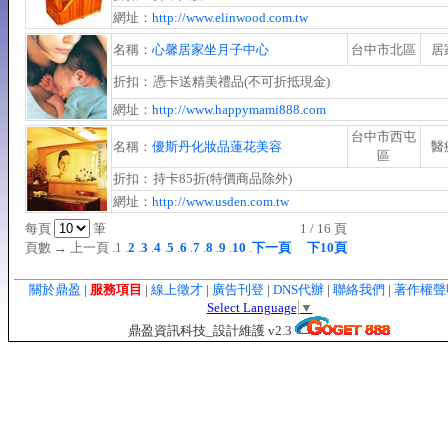
網址：
http://www.elinwood.com.tw
名稱：
心馨居家坐月子中心
台中市北區
居
折扣：
憑卡送精美禮品(不可折抵現金)
網址：
http://www.happymami888.com
台中市西屯
名稱：
優斯丹化妝品蓮花美容
醫
區
折扣：
持卡85折(特價商品除外)
網址：
http://www.usden.com.tw
每頁
筆
1 / 16 頁
頁數 → 上一頁 .1 .
2
.
3
.
4
.
5
.
6
.
7
.
8
.
9
.
10
.
下一頁
下10頁
關於鼎盈
|
服務項目
|
線上徵才
|
廣告刊登
|
DNS代辦
|
聯絡我們
|
著作權
Select Language
▼
鼎盈資訊科技_設計維護 v2.3