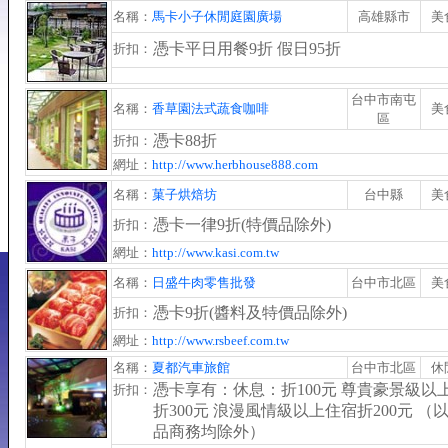
名稱：
馬卡小子休閒庭園廣場
高雄縣市
美
憑卡平日用餐9折 假日95折
折扣：
台中市南屯
名稱：
香草園法式蔬食咖啡
美
區
憑卡88折
折扣：
網址：
http://www.herbhouse888.com
名稱：
菓子烘焙坊
台中縣
美
憑卡一律9折(特價品除外)
折扣：
網址：
http://www.kasi.com.tw
名稱：
日盛牛肉零售批發
台中市北區
美
憑卡9折(醬料及特價品除外)
折扣：
網址：
http://www.rsbeef.com.tw
名稱：
夏都汽車旅館
台中市北區
休
憑卡享有：休息：折100元 尊貴豪景級以
折扣：
折300元 浪漫風情級以上住宿折200元 （
品商務均除外）