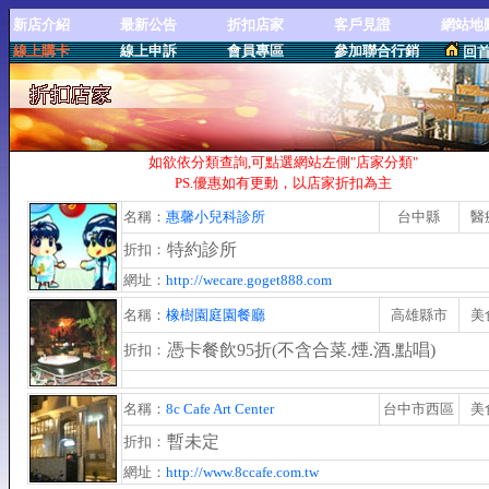
新店介紹
最新公告
折扣店家
客戶見證
網站地
線上購卡
線上申訴
會員專區
參加聯合行銷
回
如欲依分類查詢,可點選網站左側"店家分類"
PS.優惠如有更動，以店家折扣為主
名稱：
惠馨小兒科診所
台中縣
醫
特約診所
折扣：
網址：
http://wecare.goget888.com
名稱：
橡樹園庭園餐廳
高雄縣市
美
憑卡餐飲95折(不含合菜.煙.酒.點唱)
折扣：
名稱：
8c Cafe Art Center
台中市西區
美
暫未定
折扣：
網址：
http://www.8ccafe.com.tw