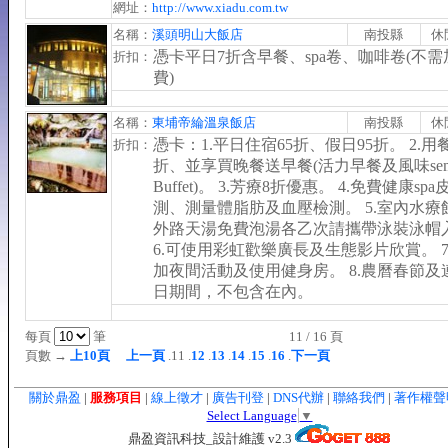
網址：
http://www.xiadu.com.tw
名稱：
溪頭明山大飯店
南投縣
休
憑卡平日7折含早餐、spa卷、咖啡卷(不
折扣：
費)
名稱：
東埔帝綸溫泉飯店
南投縣
休
憑卡：1.平日住宿65折、假日95折。 2.用
折扣：
折、並享買晚餐送早餐(活力早餐及風味sem
Buffet)。 3.芳療8折優惠。 4.免費健康sp
測、測量體脂肪及血壓檢測。 5.室內水療
外路天湯免費泡湯各乙次請攜帶泳裝泳帽
6.可使用彩虹歡樂廣長及生態影片欣賞。 7
加夜間活動及使用健身房。 8.農曆春節及
日期間，不包含在內。
每頁
筆
11 / 16 頁
頁數 →
上10頁
上一頁
.11 .
12
.
13
.
14
.
15
.
16
.
下一頁
關於鼎盈
|
服務項目
|
線上徵才
|
廣告刊登
|
DNS代辦
|
聯絡我們
|
著作權
Select Language
▼
鼎盈資訊科技_設計維護 v2.3