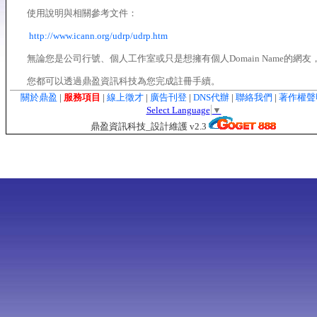
使用說明與相關參考文件：
http://www.icann.org/udrp/udrp.htm
無論您是公司行號、個人工作室或只是想擁有個人Domain Name的網友
您都可以透過鼎盈資訊科技為您完成註冊手續。
關於鼎盈
|
服務項目
|
線上徵才
|
廣告刊登
|
DNS代辦
|
聯絡我們
|
著作權
Select Language
▼
鼎盈資訊科技_設計維護 v2.3