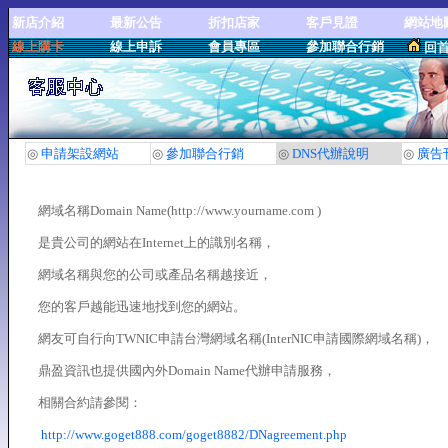
新店介紹
最新公告
折扣店家
客戶見證
網站地
線上購卡
線上申訴
會員專區
參加聯合行銷
回
◎
申請架設網站
◎
參加聯合行銷
◎
DNS代辦說明
◎
廣告
網域名稱Domain Name(http://www.yourname.com )
是貴公司的網站在Internet上的識別名稱，
網域名稱與您的公司或產品名稱越接近，
您的客戶越能迅速地找到您的網站。
網友可自行向TWNIC申請台灣網域名稱(InterNIC申請國際網域名稱)，
鼎盈資訊也提供國內外Domain Name代辦申請服務，
相關合約請參閱：
http://www.goget888.com/goget8882/DNagreement.php