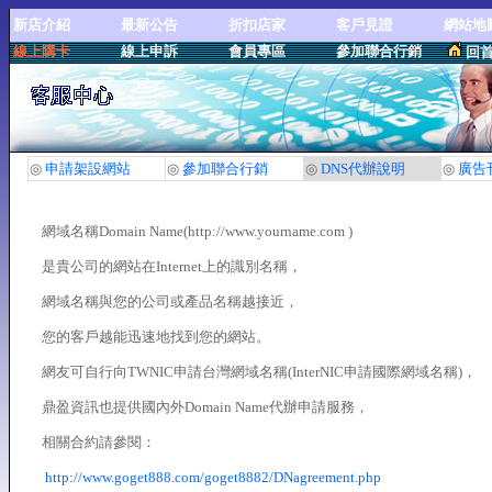
新店介紹
最新公告
折扣店家
客戶見證
網站地
線上購卡
線上申訴
會員專區
參加聯合行銷
回
◎
申請架設網站
◎
參加聯合行銷
◎
DNS代辦說明
◎
廣告
網域名稱Domain Name(http://www.yourname.com )
是貴公司的網站在Internet上的識別名稱，
網域名稱與您的公司或產品名稱越接近，
您的客戶越能迅速地找到您的網站。
網友可自行向TWNIC申請台灣網域名稱(InterNIC申請國際網域名稱)，
鼎盈資訊也提供國內外Domain Name代辦申請服務，
相關合約請參閱：
http://www.goget888.com/goget8882/DNagreement.php