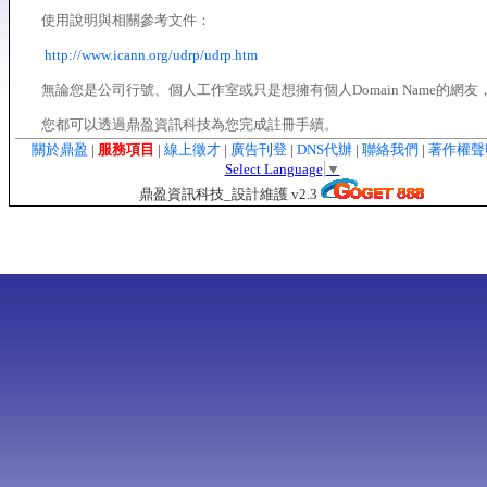
使用說明與相關參考文件：
http://www.icann.org/udrp/udrp.htm
無論您是公司行號、個人工作室或只是想擁有個人Domain Name的網友
您都可以透過鼎盈資訊科技為您完成註冊手續。
關於鼎盈
|
服務項目
|
線上徵才
|
廣告刊登
|
DNS代辦
|
聯絡我們
|
著作權
Select Language
▼
鼎盈資訊科技_設計維護 v2.3