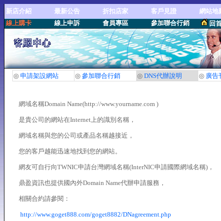
新店介紹
最新公告
折扣店家
客戶見證
網站地
線上購卡
線上申訴
會員專區
參加聯合行銷
回
◎
申請架設網站
◎
參加聯合行銷
◎
DNS代辦說明
◎
廣告
網域名稱Domain Name(http://www.yourname.com )
是貴公司的網站在Internet上的識別名稱，
網域名稱與您的公司或產品名稱越接近，
您的客戶越能迅速地找到您的網站。
網友可自行向TWNIC申請台灣網域名稱(InterNIC申請國際網域名稱)，
鼎盈資訊也提供國內外Domain Name代辦申請服務，
相關合約請參閱：
http://www.goget888.com/goget8882/DNagreement.php