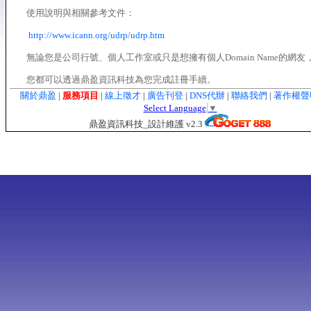
使用說明與相關參考文件：
http://www.icann.org/udrp/udrp.htm
無論您是公司行號、個人工作室或只是想擁有個人Domain Name的網友
您都可以透過鼎盈資訊科技為您完成註冊手續。
關於鼎盈
|
服務項目
|
線上徵才
|
廣告刊登
|
DNS代辦
|
聯絡我們
|
著作權
Select Language
▼
鼎盈資訊科技_設計維護 v2.3