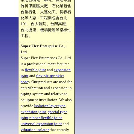
竹科學園區大廠，石化業包含
台塑石化、大連化工、長春石
化等大廠，工程業包含台北
101、台大醫院、台灣高鐵、
台北捷運、機場捷運等指標性
工程。
Super Flex Enterprise Co.,
Ltd.
Super Flex Enterprises Co., Ltd.
is a professional manufacturer
in
flexible joint
and
expansion
joint
and
flexible sprinkler
hose
s. Our products are used for
anti-vibration and expansion in
piping system and relative to
equipment installation. We also
provide
Isolation layer type
expansion joint
,
special type
joint
,
rubber flexible joint
,
universal expansion joint
and
vibration isolator
that comply