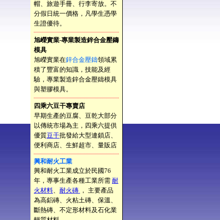
帽、旅遊手冊、行李寄放。不
分假日統一價格，凡學生憑學
生證優待。
旭嶸實業-專業製造鋅合金壓鑄
模具
旭嶸實業在
鋅合金壓鑄
領域累
積了豐富的知識，技能及經
驗，專業製造鋅合金壓鑄模具
與塑膠模具。
四乘六豆干專賣店
早期生產的豆腐、豆乾大部分
以傳統市場為主，四乘六提供
優質
豆干
批發給大型連鎖店、
便利商店、生鮮超市、量販店
興和耐火工業
興和耐火工業成立於民國76
年，專事生產各種工業所需
耐
火材料
、
耐火磚
， 主要產品
為高鋁磚、火粘土磚、保溫、
斷熱磚、不定形材料及石化業
輕質材料。