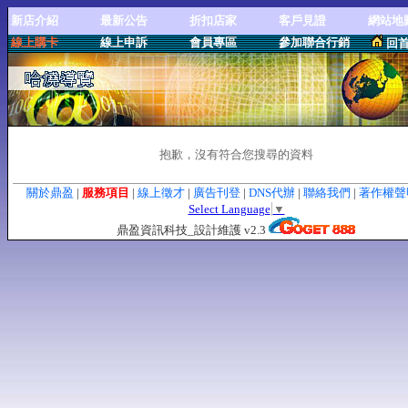
新店介紹
最新公告
折扣店家
客戶見證
網站地
線上購卡
線上申訴
會員專區
參加聯合行銷
回
抱歉，沒有符合您搜尋的資料
關於鼎盈
|
服務項目
|
線上徵才
|
廣告刊登
|
DNS代辦
|
聯絡我們
|
著作權
Select Language
▼
鼎盈資訊科技_設計維護 v2.3