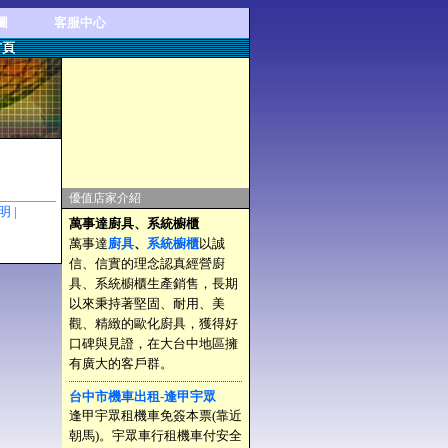
圖
客服中心
首頁
優值店家介紹
聲明 |
萬事達廚具、系統櫥櫃
萬事達
廚具
、
系統櫥櫃
以誠
信、信實的理念認真經營廚
具、系統櫥櫃生產銷售，長期
以來秉持著堅固、耐用、美
觀、精緻的歐化廚具，獲得好
口碑與見證，在大台中地區擁
有廣大的客戶群。
台中市機車出租-逢甲宇眾
逢甲宇眾租機車免簽本票(靠近
朝馬)。宇眾車行租機車付安全