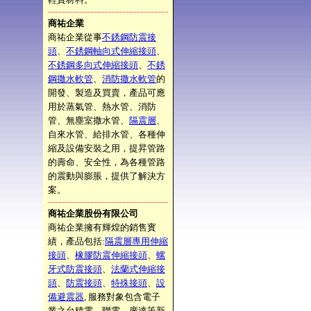
商祐企業
商祐企業從事
不銹鋼防震接
頭
、
不銹鋼軸向式伸縮接頭
、
不銹鋼多向式伸縮接頭
、
不銹
鋼撒水軟管
、
消防撒水軟管
的
開發、製造及買賣，產品可應
用於蒸氣管、熱水管、消防
管、無塵室撒水管、
隔震層
、
自來水管、給排水管、各種伸
縮及設備安裝之用，提昇管路
的壽命、安全性，為各種管路
的震動與膨脹，提供了解決方
案。
商祐企業股份有限公司
商祐企業擁有輝煌的銷售實
績，產品包括:
隔震層專用伸縮
接頭
、
橡膠防震伸縮接頭
、
螺
牙式防震接頭
、
法蘭式伸縮接
頭
、
防震接頭
、
特殊接頭
、
設
備避震器
, 服務對象包含電子
業之台積電、聯電、廣達等新