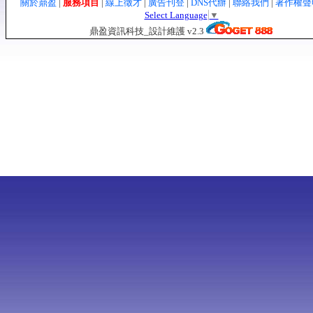
關於鼎盈
|
服務項目
|
線上徵才
|
廣告刊登
|
DNS代辦
|
聯絡我們
|
著作權
Select Language
▼
鼎盈資訊科技_設計維護 v2.3