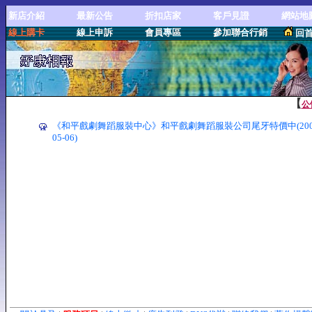
新店介紹
最新公告
折扣店家
客戶見證
網站地
線上購卡
線上申訴
會員專區
參加聯合行銷
回
【
公
《和平戲劇舞蹈服裝中心》和平戲劇舞蹈服裝公司尾牙特價中(200
05-06)