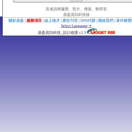
意者請將履歷、照片、傳真、郵寄至
鼎盈資訊科技收
關於鼎盈
|
服務項目
|
線上徵才
|
廣告刊登
|
DNS代辦
|
聯絡我們
|
著作權
Select Language
▼
鼎盈資訊科技_設計維護 v2.3