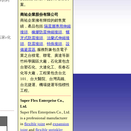
多的利
案。
商祐企業股份有限公司
商祐企業擁有輝煌的銷售實
績，產品包括:
隔震層專用伸縮
接頭
、
橡膠防震伸縮接頭
、
螺
店家e化
牙式防震接頭
、
法蘭式伸縮接
頭
、
防震接頭
、
特殊接頭
、
設
備避震器
, 服務對象包含電子
業之台積電、聯電、廣達等新
竹科學園區大廠，石化業包含
台塑石化、大連化工、長春石
化等大廠，工程業包含台北
101、台大醫院、台灣高鐵、
台北捷運、機場捷運等指標性
工程。
Super Flex Enterprise Co.,
Ltd.
Super Flex Enterprises Co., Ltd.
is a professional manufacturer
in
flexible joint
and
expansion
joint
and
flexible sprinkler