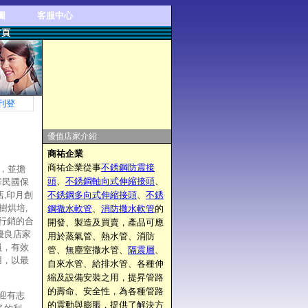
圖
客服中心
首頁
刊登
優值店家介紹
商祐企業
商祐企業從事
不銹鋼防震接
，並擔
頭
、
不銹鋼軸向式伸縮接頭
、
華民國保
,印月創
不銹鋼多向式伸縮接頭
、
不銹
樹烘培,
鋼撒水軟管
、
消防撒水軟管
的
合行銷的合
開發、製造及買賣，產品可應
優良店家
用於蒸氣管、熱水管、消防
員，有效
管、無塵室撒水管、
隔震層
、
用，以最
自來水管、給排水管、各種伸
縮及設備安裝之用，提昇管路
的壽命、安全性，為各種管路
迎有志
的震動與膨脹，提供了解決方