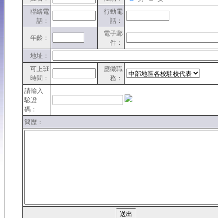
聯絡電
行動電
話：
話：
電子郵
年齡：
件：
地址：
可上班
應徵職
時間：
務：
請輸入
驗證
碼：
簡歷：