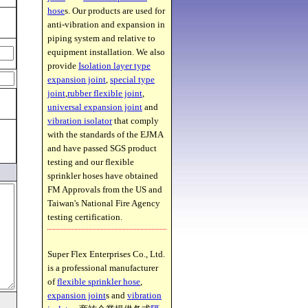
hose
s. Our products are used for
anti-vibration and expansion in
piping system and relative to
equipment installation. We also
provide
Isolation layer type
expansion joint
,
special type
joint
,
rubber flexible joint
,
universal expansion joint
and
vibration isolator
that comply
with the standards of the EJMA
and have passed SGS product
testing and our flexible
sprinkler hoses have obtained
FM Approvals from the US and
Taiwan's National Fire Agency
testing certification.
Super Flex Enterprises Co., Ltd.
is a professional manufacturer
of
flexible sprinkler hose
,
expansion joint
s and
vibration