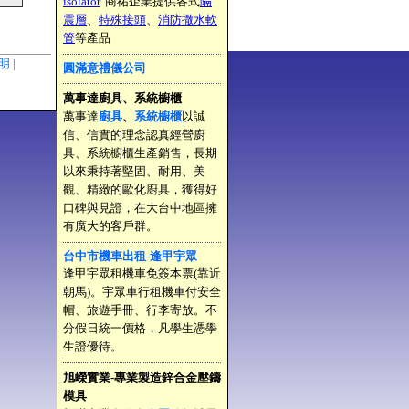
isolator
. 商祐企業提供各式
隔
震層
、
特殊接頭
、
消防撒水軟
管
等產品
聲明 |
圓滿意禮儀公司
萬事達廚具、系統櫥櫃
萬事達
廚具
、
系統櫥櫃
以誠
信、信實的理念認真經營廚
具、系統櫥櫃生產銷售，長期
以來秉持著堅固、耐用、美
觀、精緻的歐化廚具，獲得好
口碑與見證，在大台中地區擁
有廣大的客戶群。
台中市機車出租-逢甲宇眾
逢甲宇眾租機車免簽本票(靠近
朝馬)。宇眾車行租機車付安全
帽、旅遊手冊、行李寄放。不
分假日統一價格，凡學生憑學
生證優待。
旭嶸實業-專業製造鋅合金壓鑄
模具