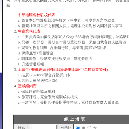
向、願學習成功模式的優秀人才加入我們，與我們一起共同打拼 ，共創更
基。
中部地區各校駐校代表
a. 負責本公司於所就讀學校之卡務事宜，可享豐厚之獎助金
b. 聯繫社團與系所之相關人員，處理本公司對校內團體贊助事宜
專案業務代表
a. 主要負責邀約優良店家加入Goget888聯合行銷折扣聯盟，並協助
b. 只要一次開發，長期合作長期重複領薪，累積自我客群人脈資源
c. 完善的教育訓練--含推銷行銷、專業電腦課程等訓練
d. 保障底薪+高額獎金
e. 團隊運作，後勤支援行程安排，無開發壓力
f. 升遷管道順暢
工讀生/ 兼職媽媽 (假日工讀/暑期工讀生/二度就業皆可)
a. 推廣Goget888聯合行銷折扣卡
b. 各區店家發送招商DM
區域經銷商
a. 保障經銷區域及權利
b. 教育課程，完全系統複製成功模式
c. 一次開發，長期合作長期重複領薪，累積自我客群人脈資源
線 上 填 表
姓名：
性別：
男
女