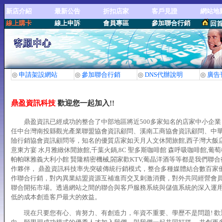
新店介紹
最新公告
折扣店家
客戶見證
網站地
線上購卡
線上申訴
會員專區
參加聯合行銷
回
◎
申請架設網站
◎
參加聯合行銷
◎
DNS代辦說明
◎
廣告
鼎盈資訊科技
歡迎您一起加入!!
鼎盈資訊已經成功的整合了中部地區將近500多家知名的店家中小企業
任中台灣南投縣觀光產業聯盟協會資訊顧問、溪南工商協會資訊顧問、中
險行銷協會資訊顧問等，知名的優質店家如天月人文休閒旅館,西子灣大飯店
意東方宴 水月雅緻休閒旅館,千葉火鍋,8C 聖多斯咖啡館 森呼吸咖啡館,葡萄
帕帕咪雅義大利小館 賢隆精密機械,閤家歡KTV,葡晶洋酒等等都是我們聯
作夥伴， 鼎盈資訊科技率先突破傳統行銷模式，整合多種媒體結合數百家
作聯合行銷，對內異業結盟資源互補進而交叉刺激消費，對外共同經營會
聯合開拓市場。透過網站之間的聯合與客戶服務系統與儲值系統的深入運
低的成本創造客戶最大的效益。
現在只要您有心、肯努力、有創造力，年資不重要、學歷不是問題! 歡