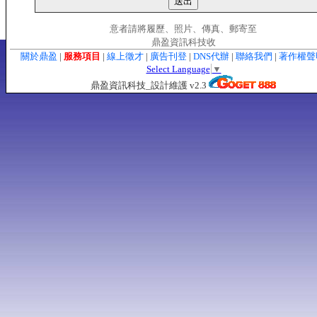
意者請將履歷、照片、傳真、郵寄至
鼎盈資訊科技收
關於鼎盈
|
服務項目
|
線上徵才
|
廣告刊登
|
DNS代辦
|
聯絡我們
|
著作權
Select Language
▼
鼎盈資訊科技_設計維護 v2.3