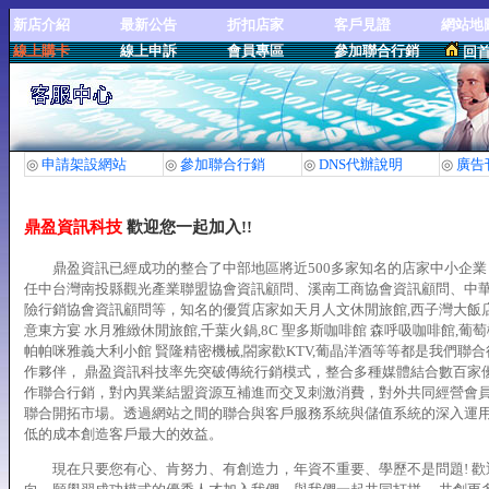
新店介紹
最新公告
折扣店家
客戶見證
網站地
線上購卡
線上申訴
會員專區
參加聯合行銷
回
◎
申請架設網站
◎
參加聯合行銷
◎
DNS代辦說明
◎
廣告
鼎盈資訊科技
歡迎您一起加入!!
鼎盈資訊已經成功的整合了中部地區將近500多家知名的店家中小企業
任中台灣南投縣觀光產業聯盟協會資訊顧問、溪南工商協會資訊顧問、中
險行銷協會資訊顧問等，知名的優質店家如天月人文休閒旅館,西子灣大飯店
意東方宴 水月雅緻休閒旅館,千葉火鍋,8C 聖多斯咖啡館 森呼吸咖啡館,葡萄
帕帕咪雅義大利小館 賢隆精密機械,閤家歡KTV,葡晶洋酒等等都是我們聯
作夥伴， 鼎盈資訊科技率先突破傳統行銷模式，整合多種媒體結合數百家
作聯合行銷，對內異業結盟資源互補進而交叉刺激消費，對外共同經營會
聯合開拓市場。透過網站之間的聯合與客戶服務系統與儲值系統的深入運
低的成本創造客戶最大的效益。
現在只要您有心、肯努力、有創造力，年資不重要、學歷不是問題! 歡