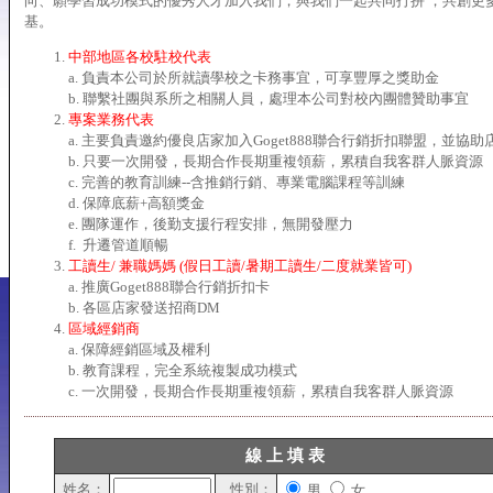
向、願學習成功模式的優秀人才加入我們，與我們一起共同打拼 ，共創更
基。
中部地區各校駐校代表
a. 負責本公司於所就讀學校之卡務事宜，可享豐厚之獎助金
b. 聯繫社團與系所之相關人員，處理本公司對校內團體贊助事宜
專案業務代表
a. 主要負責邀約優良店家加入Goget888聯合行銷折扣聯盟，並協助
b. 只要一次開發，長期合作長期重複領薪，累積自我客群人脈資源
c. 完善的教育訓練--含推銷行銷、專業電腦課程等訓練
d. 保障底薪+高額獎金
e. 團隊運作，後勤支援行程安排，無開發壓力
f. 升遷管道順暢
工讀生/ 兼職媽媽 (假日工讀/暑期工讀生/二度就業皆可)
a. 推廣Goget888聯合行銷折扣卡
b. 各區店家發送招商DM
區域經銷商
a. 保障經銷區域及權利
b. 教育課程，完全系統複製成功模式
c. 一次開發，長期合作長期重複領薪，累積自我客群人脈資源
線 上 填 表
姓名：
性別：
男
女