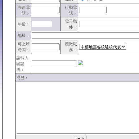
聯絡電
行動電
話：
話：
電子郵
年齡：
件：
地址：
可上班
應徵職
時間：
務：
請輸入
驗證
碼：
簡歷：