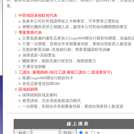
向、願學習成功模式的優秀人才加入我們，與我們一起共同打拼 ，共創更
基。
中部地區各校駐校代表
a. 負責本公司於所就讀學校之卡務事宜，可享豐厚之獎助金
b. 聯繫社團與系所之相關人員，處理本公司對校內團體贊助事宜
專案業務代表
a. 主要負責邀約優良店家加入Goget888聯合行銷折扣聯盟，並協助
b. 只要一次開發，長期合作長期重複領薪，累積自我客群人脈資源
c. 完善的教育訓練--含推銷行銷、專業電腦課程等訓練
d. 保障底薪+高額獎金
e. 團隊運作，後勤支援行程安排，無開發壓力
f. 升遷管道順暢
工讀生/ 兼職媽媽 (假日工讀/暑期工讀生/二度就業皆可)
a. 推廣Goget888聯合行銷折扣卡
b. 各區店家發送招商DM
區域經銷商
a. 保障經銷區域及權利
b. 教育課程，完全系統複製成功模式
c. 一次開發，長期合作長期重複領薪，累積自我客群人脈資源
線 上 填 表
姓名：
性別：
男
女