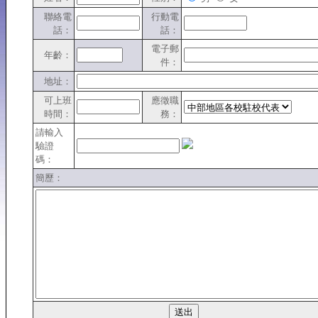
聯絡電
行動電
話：
話：
電子郵
年齡：
件：
地址：
可上班
應徵職
時間：
務：
請輸入
驗證
碼：
簡歷：