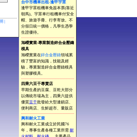
台中市機車出租-逢甲宇眾
逢甲宇眾租機車免簽本票(靠近
朝馬)。宇眾車行租機車付安全
帽、旅遊手冊、行李寄放。不
聲明 |
分假日統一價格，凡學生憑學
生證優待。
旭嶸實業-專業製造鋅合金壓鑄
模具
旭嶸實業在
鋅合金壓鑄
領域累
積了豐富的知識，技能及經
驗，專業製造鋅合金壓鑄模具
與塑膠模具。
四乘六豆干專賣店
早期生產的豆腐、豆乾大部分
以傳統市場為主，四乘六提供
優質
豆干
批發給大型連鎖店、
便利商店、生鮮超市、量販店
興和耐火工業
興和耐火工業成立於民國76
年，專事生產各種工業所需
耐
火材料
、
耐火磚
， 主要產品