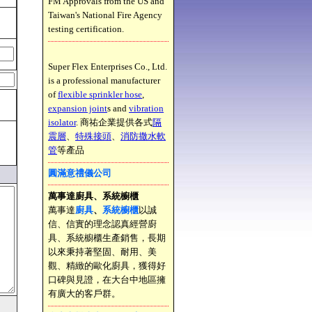
FM Approvals from the US and
Taiwan's National Fire Agency
testing certification.
Super Flex Enterprises Co., Ltd.
is a professional manufacturer
of
flexible sprinkler hose
,
expansion joint
s and
vibration
isolator
. 商祐企業提供各式
隔
震層
、
特殊接頭
、
消防撒水軟
管
等產品
圓滿意禮儀公司
萬事達廚具、系統櫥櫃
萬事達
廚具
、
系統櫥櫃
以誠
信、信實的理念認真經營廚
具、系統櫥櫃生產銷售，長期
以來秉持著堅固、耐用、美
觀、精緻的歐化廚具，獲得好
口碑與見證，在大台中地區擁
有廣大的客戶群。