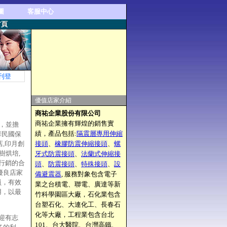
圖
客服中心
首頁
刊登
優值店家介紹
商祐企業股份有限公司
商祐企業擁有輝煌的銷售實
，並擔
績，產品包括:
隔震層專用伸縮
華民國保
,印月創
接頭
、
橡膠防震伸縮接頭
、
螺
樹烘培,
牙式防震接頭
、
法蘭式伸縮接
合行銷的合
頭
、
防震接頭
、
特殊接頭
、
設
優良店家
備避震器
, 服務對象包含電子
員，有效
業之台積電、聯電、廣達等新
用，以最
竹科學園區大廠，石化業包含
台塑石化、大連化工、長春石
化等大廠，工程業包含台北
迎有志
101、台大醫院、台灣高鐵、