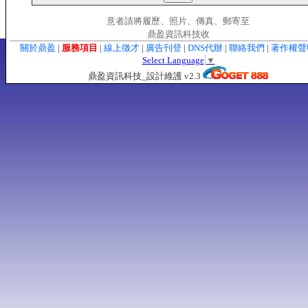
意者請將履歷、照片、傳真、郵寄至
鼎盈資訊科技收
關於鼎盈
|
服務項目
|
線上徵才
|
廣告刊登
|
DNS代辦
|
聯絡我們
|
著作權
Select Language
▼
鼎盈資訊科技_設計維護 v2.3