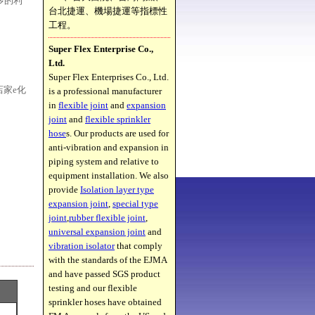
多的利
台北捷運、機場捷運等指標性
工程。
Super Flex Enterprise Co.,
Ltd.
Super Flex Enterprises Co., Ltd.
店家e化
is a professional manufacturer
in
flexible joint
and
expansion
joint
and
flexible sprinkler
hose
s. Our products are used for
anti-vibration and expansion in
piping system and relative to
equipment installation. We also
provide
Isolation layer type
expansion joint
,
special type
joint
,
rubber flexible joint
,
universal expansion joint
and
vibration isolator
that comply
with the standards of the EJMA
and have passed SGS product
testing and our flexible
sprinkler hoses have obtained