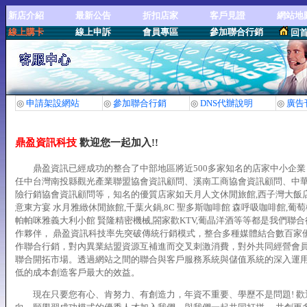
新店介紹
最新公告
折扣店家
客戶見證
網站地
線上購卡
線上申訴
會員專區
參加聯合行銷
回
◎
申請架設網站
◎
參加聯合行銷
◎
DNS代辦說明
◎
廣告
鼎盈資訊科技
歡迎您一起加入!!
鼎盈資訊已經成功的整合了中部地區將近500多家知名的店家中小企業
任中台灣南投縣觀光產業聯盟協會資訊顧問、溪南工商協會資訊顧問、中
險行銷協會資訊顧問等，知名的優質店家如天月人文休閒旅館,西子灣大飯店
意東方宴 水月雅緻休閒旅館,千葉火鍋,8C 聖多斯咖啡館 森呼吸咖啡館,葡萄
帕帕咪雅義大利小館 賢隆精密機械,閤家歡KTV,葡晶洋酒等等都是我們聯
作夥伴， 鼎盈資訊科技率先突破傳統行銷模式，整合多種媒體結合數百家
作聯合行銷，對內異業結盟資源互補進而交叉刺激消費，對外共同經營會
聯合開拓市場。透過網站之間的聯合與客戶服務系統與儲值系統的深入運
低的成本創造客戶最大的效益。
現在只要您有心、肯努力、有創造力，年資不重要、學歷不是問題! 歡