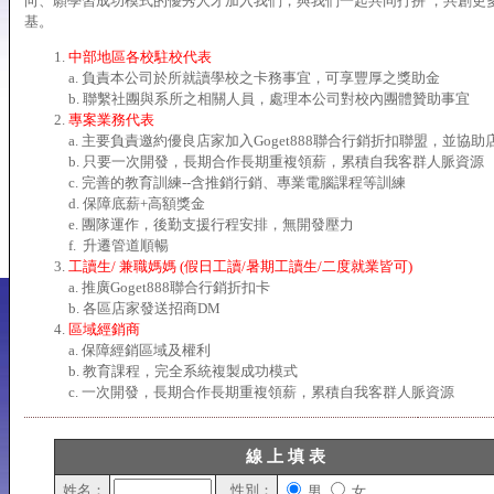
向、願學習成功模式的優秀人才加入我們，與我們一起共同打拼 ，共創更
基。
中部地區各校駐校代表
a. 負責本公司於所就讀學校之卡務事宜，可享豐厚之獎助金
b. 聯繫社團與系所之相關人員，處理本公司對校內團體贊助事宜
專案業務代表
a. 主要負責邀約優良店家加入Goget888聯合行銷折扣聯盟，並協助
b. 只要一次開發，長期合作長期重複領薪，累積自我客群人脈資源
c. 完善的教育訓練--含推銷行銷、專業電腦課程等訓練
d. 保障底薪+高額獎金
e. 團隊運作，後勤支援行程安排，無開發壓力
f. 升遷管道順暢
工讀生/ 兼職媽媽 (假日工讀/暑期工讀生/二度就業皆可)
a. 推廣Goget888聯合行銷折扣卡
b. 各區店家發送招商DM
區域經銷商
a. 保障經銷區域及權利
b. 教育課程，完全系統複製成功模式
c. 一次開發，長期合作長期重複領薪，累積自我客群人脈資源
線 上 填 表
姓名：
性別：
男
女