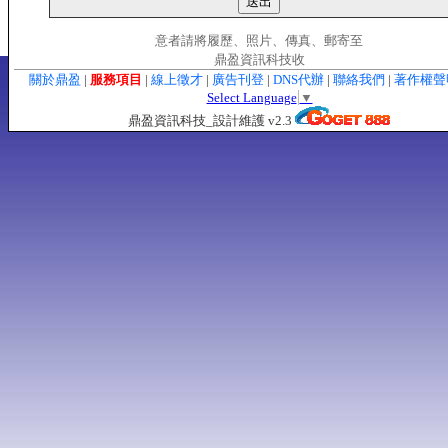
意者請將履歷、照片、傳真、郵寄至
鼎盈資訊科技收
關於鼎盈
|
服務項目
|
線上徵才
|
廣告刊登
|
DNS代辦
|
聯絡我們
|
著作權
Select Language
▼
鼎盈資訊科技_設計維護 v2.3