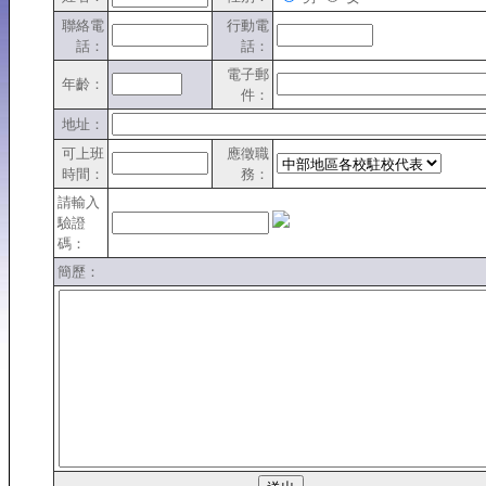
聯絡電
行動電
話：
話：
電子郵
年齡：
件：
地址：
可上班
應徵職
時間：
務：
請輸入
驗證
碼：
簡歷：