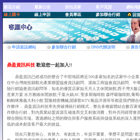
新店介紹
最新公告
折扣店家
客戶見證
網站地
線上購卡
線上申訴
會員專區
參加聯合行銷
回
◎
申請架設網站
◎
參加聯合行銷
◎
DNS代辦說明
◎
廣告
鼎盈資訊科技
歡迎您一起加入!!
鼎盈資訊已經成功的整合了中部地區將近500多家知名的店家中小企業
任中台灣南投縣觀光產業聯盟協會資訊顧問、溪南工商協會資訊顧問、中
險行銷協會資訊顧問等，知名的優質店家如天月人文休閒旅館,西子灣大飯店
意東方宴 水月雅緻休閒旅館,千葉火鍋,8C 聖多斯咖啡館 森呼吸咖啡館,葡萄
帕帕咪雅義大利小館 賢隆精密機械,閤家歡KTV,葡晶洋酒等等都是我們聯
作夥伴， 鼎盈資訊科技率先突破傳統行銷模式，整合多種媒體結合數百家
作聯合行銷，對內異業結盟資源互補進而交叉刺激消費，對外共同經營會
聯合開拓市場。透過網站之間的聯合與客戶服務系統與儲值系統的深入運
低的成本創造客戶最大的效益。
現在只要您有心、肯努力、有創造力，年資不重要、學歷不是問題! 歡