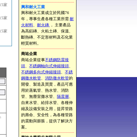
15家
興和耐火工業
興和耐火工業成立於民國76
15家
年，專事生產各種工業所需
耐
火材料
、
耐火磚
， 主要產品
15家
為高鋁磚、火粘土磚、保溫、
斷熱磚、不定形材料及石化業
輕質材料。
商祐企業
商祐企業從事
不銹鋼防震接
頭
、
不銹鋼軸向式伸縮接頭
、
不銹鋼多向式伸縮接頭
、
不銹
鋼撒水軟管
、
消防撒水軟管
的
開發、製造及買賣，產品可應
用於蒸氣管、熱水管、消防
管、無塵室撒水管、
隔震層
、
自來水管、給排水管、各種伸
縮及設備安裝之用，提昇管路
的壽命、安全性，為各種管路
件
的震動與膨脹，提供了解決方
案。