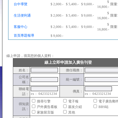
$
台中導覽
$ 2,000.-
$ 5,400.-
$ 9,600.-
限量
16,800.-
$
生活便利通
$ 2,000.-
$ 5,400.-
$ 9,600.-
限量
16,800.-
$
客服中心
$ 2,000.-
$ 5,400.-
$ 9,600.-
限量
16,800.-
首頁專題報導
$ 9,600.-
‧線上申請，填寫您的個人資料：
線上立即申請加入廣告刊登
姓名：
擔任職務：
公司名
統一編號：
稱：
聯絡電
傳真：
ex： 0423321234
ex： 0423321234
話：
搜尋引擎
電子報
電子廣告郵
得知資
戶外廣告看板
親友介紹
BBS站
訊：
家族留言版
其他