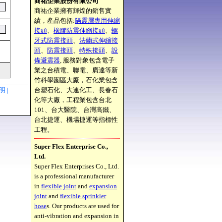
商祐企業股份有限公司
商祐企業擁有輝煌的銷售實
績，產品包括:
隔震層專用伸縮
接頭
、
橡膠防震伸縮接頭
、
螺
牙式防震接頭
、
法蘭式伸縮接
頭
、
防震接頭
、
特殊接頭
、
設
備避震器
, 服務對象包含電子
業之台積電、聯電、廣達等新
竹科學園區大廠，石化業包含
聲明 |
台塑石化、大連化工、長春石
化等大廠，工程業包含台北
101、台大醫院、台灣高鐵、
台北捷運、機場捷運等指標性
工程。
Super Flex Enterprise Co.,
Ltd.
Super Flex Enterprises Co., Ltd.
is a professional manufacturer
in
flexible joint
and
expansion
joint
and
flexible sprinkler
hose
s. Our products are used for
anti-vibration and expansion in