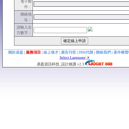
電子郵
件：
聯絡地
址：
請輸入右
方數字：
關於鼎盈
|
服務項目
|
線上徵才
|
廣告刊登
|
DNS代辦
|
聯絡我們
|
著作權
Select Language
▼
鼎盈資訊科技_設計維護 v2.3