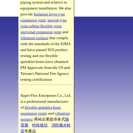
piping system and relative to
equipment installation. We also
provide
Isolation layer type
expansion joint
,
special type
joint
,
rubber flexible joint
,
universal expansion joint
and
vibration isolator
that comply
with the standards of the EJMA
and have passed SGS product
testing and our flexible
sprinkler hoses have obtained
FM Approvals from the US and
Taiwan's National Fire Agency
testing certification.
Super Flex Enterprises Co., Ltd.
is a professional manufacturer
of
flexible sprinkler hose
,
expansion joint
s and
vibration
isolator
. 商祐企業提供各式
隔
震層
、
特殊接頭
、
消防撒水軟
管
等產品