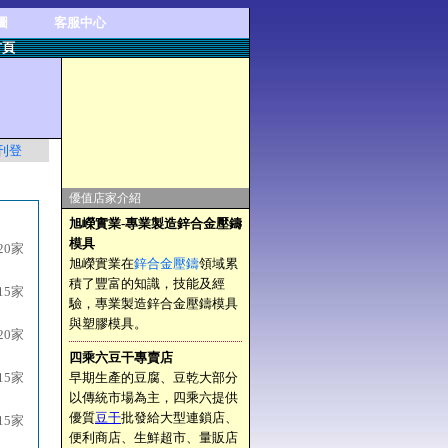
圖
客服中心
首頁
刊登
優值店家介紹
旭嶸實業-專業製造鋅合金壓鑄
模具
20家
旭嶸實業在
鋅合金壓鑄
領域累
積了豐富的知識，技能及經
15家
驗，專業製造鋅合金壓鑄模具
與塑膠模具。
20家
四乘六豆干專賣店
15家
早期生產的豆腐、豆乾大部分
以傳統市場為主，四乘六提供
優質
豆干
批發給大型連鎖店、
15家
便利商店、生鮮超市、量販店