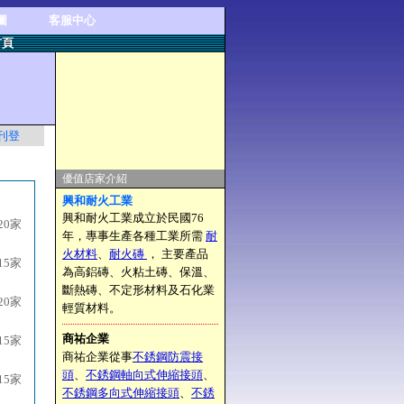
圖
客服中心
首頁
刊登
優值店家介紹
興和耐火工業
興和耐火工業成立於民國76
20家
年，專事生產各種工業所需
耐
火材料
、
耐火磚
， 主要產品
15家
為高鋁磚、火粘土磚、保溫、
斷熱磚、不定形材料及石化業
20家
輕質材料。
商祐企業
15家
商祐企業從事
不銹鋼防震接
頭
、
不銹鋼軸向式伸縮接頭
、
15家
不銹鋼多向式伸縮接頭
、
不銹