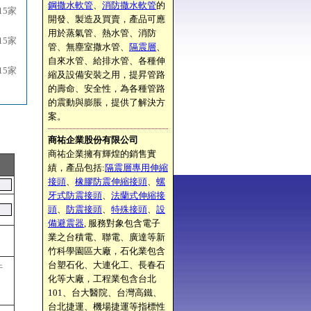
鋼撒水軟管
、
消防撒水軟管
的
15家
開發、製造及買賣，產品可應
用於蒸氣管、熱水管、消防
15家
管、無塵室撒水管、
隔震層
、
自來水管、給排水管、各種伸
15家
縮及設備安裝之用，提昇管路
的壽命、安全性，為各種管路
的震動與膨脹，提供了解決方
案。
商祐企業股份有限公司
商祐企業擁有輝煌的銷售實
績，產品包括:
隔震層專用伸縮
接頭
、
橡膠防震伸縮接頭
、
螺
牙式防震接頭
、
法蘭式伸縮接
頭
、
防震接頭
、
特殊接頭
、
設
備避震器
, 服務對象包含電子
業之台積電、聯電、廣達等新
竹科學園區大廠，石化業包含
台塑石化、大連化工、長春石
件
化等大廠，工程業包含台北
101、台大醫院、台灣高鐵、
台北捷運、機場捷運等指標性