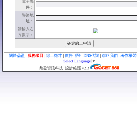
電子郵
件：
聯絡地
址：
請輸入右
方數字：
關於鼎盈
|
服務項目
|
線上徵才
|
廣告刊登
|
DNS代辦
|
聯絡我們
|
著作權
Select Language
▼
鼎盈資訊科技_設計維護 v2.3