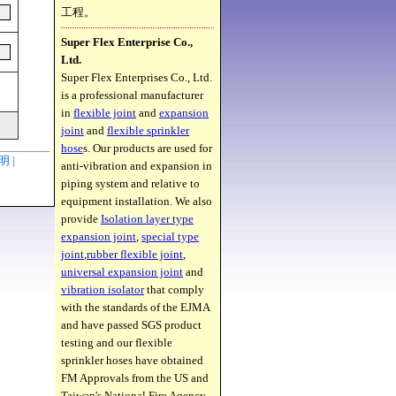
工程。
Super Flex Enterprise Co.,
Ltd.
Super Flex Enterprises Co., Ltd.
is a professional manufacturer
in
flexible joint
and
expansion
joint
and
flexible sprinkler
hose
s. Our products are used for
聲明 |
anti-vibration and expansion in
piping system and relative to
equipment installation. We also
provide
Isolation layer type
expansion joint
,
special type
joint
,
rubber flexible joint
,
universal expansion joint
and
vibration isolator
that comply
with the standards of the EJMA
and have passed SGS product
testing and our flexible
sprinkler hoses have obtained
FM Approvals from the US and
Taiwan's National Fire Agency