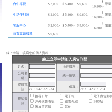
$
台中導覽
$ 2,000.-
$ 5,400.-
$ 9,600.-
限量
16,800.-
$
生活便利通
$ 2,000.-
$ 5,400.-
$ 9,600.-
限量
16,800.-
$
客服中心
$ 2,000.-
$ 5,400.-
$ 9,600.-
限量
16,800.-
首頁專題報導
$ 9,600.-
‧線上申請，填寫您的個人資料：
線上立即申請加入廣告刊登
姓名：
擔任職務：
公司名
統一編號：
稱：
聯絡電
傳真：
ex： 0423321234
ex： 0423321234
話：
搜尋引擎
電子報
電子廣告郵
得知資
戶外廣告看板
親友介紹
BBS站
訊：
家族留言版
其他