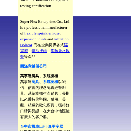
testing certification.
Super Flex Enterprises Co., Ltd.
is a professional manufacturer
of
flexible sprinkler hose
,
expansion joint
s and
vibration
isolator
. 商祐企業提供各式
隔
震層
、
特殊接頭
、
消防撒水軟
管
等產品
圓滿意禮儀公司
萬事達廚具、系統櫥櫃
萬事達
廚具
、
系統櫥櫃
以誠
信、信實的理念認真經營廚
具、系統櫥櫃生產銷售，長期
以來秉持著堅固、耐用、美
觀、精緻的歐化廚具，獲得好
口碑與見證，在大台中地區擁
有廣大的客戶群。
台中市機車出租-逢甲宇眾