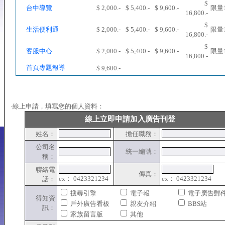
$
台中導覽
$ 2,000.-
$ 5,400.-
$ 9,600.-
限量
16,800.-
$
生活便利通
$ 2,000.-
$ 5,400.-
$ 9,600.-
限量
16,800.-
$
客服中心
$ 2,000.-
$ 5,400.-
$ 9,600.-
限量
16,800.-
首頁專題報導
$ 9,600.-
‧線上申請，填寫您的個人資料：
線上立即申請加入廣告刊登
姓名：
擔任職務：
公司名
統一編號：
稱：
聯絡電
傳真：
ex： 0423321234
ex： 0423321234
話：
搜尋引擎
電子報
電子廣告郵
得知資
戶外廣告看板
親友介紹
BBS站
訊：
家族留言版
其他