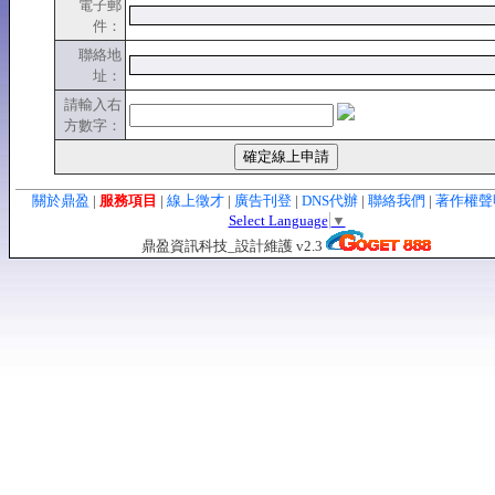
電子郵
件：
聯絡地
址：
請輸入右
方數字：
關於鼎盈
|
服務項目
|
線上徵才
|
廣告刊登
|
DNS代辦
|
聯絡我們
|
著作權
Select Language
▼
鼎盈資訊科技_設計維護 v2.3