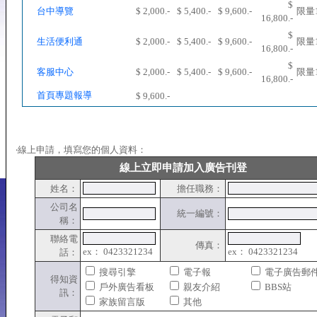
$
台中導覽
$ 2,000.-
$ 5,400.-
$ 9,600.-
限量
16,800.-
$
生活便利通
$ 2,000.-
$ 5,400.-
$ 9,600.-
限量
16,800.-
$
客服中心
$ 2,000.-
$ 5,400.-
$ 9,600.-
限量
16,800.-
首頁專題報導
$ 9,600.-
‧線上申請，填寫您的個人資料：
線上立即申請加入廣告刊登
姓名：
擔任職務：
公司名
統一編號：
稱：
聯絡電
傳真：
ex： 0423321234
ex： 0423321234
話：
搜尋引擎
電子報
電子廣告郵
得知資
戶外廣告看板
親友介紹
BBS站
訊：
家族留言版
其他