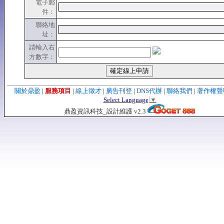
電子郵
件：
聯絡地
址：
請輸入右
方數字：
關於鼎盈
|
服務項目
|
線上徵才
|
廣告刊登
|
DNS代辦
|
聯絡我們
|
著作權
Select Language
▼
鼎盈資訊科技_設計維護 v2.3