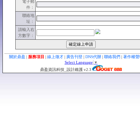
電子郵
件：
聯絡地
址：
請輸入右
方數字：
關於鼎盈
|
服務項目
|
線上徵才
|
廣告刊登
|
DNS代辦
|
聯絡我們
|
著作權
Select Language
▼
鼎盈資訊科技_設計維護 v2.3