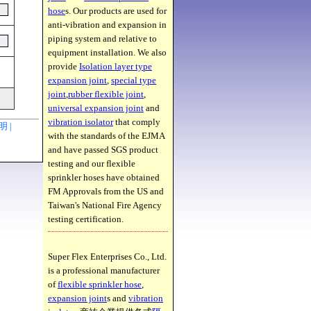
hose
s. Our products are used for
anti-vibration and expansion in
piping system and relative to
equipment installation. We also
provide
Isolation layer type
expansion joint
,
special type
joint
,
rubber flexible joint
,
universal expansion joint
and
vibration isolator
that comply
聲明 |
with the standards of the EJMA
and have passed SGS product
testing and our flexible
sprinkler hoses have obtained
FM Approvals from the US and
Taiwan's National Fire Agency
testing certification.
Super Flex Enterprises Co., Ltd.
is a professional manufacturer
of
flexible sprinkler hose
,
expansion joint
s and
vibration