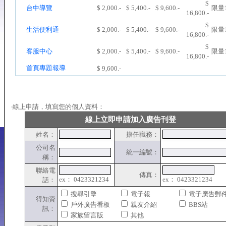
$
台中導覽
$ 2,000.-
$ 5,400.-
$ 9,600.-
限量
16,800.-
$
生活便利通
$ 2,000.-
$ 5,400.-
$ 9,600.-
限量
16,800.-
$
客服中心
$ 2,000.-
$ 5,400.-
$ 9,600.-
限量
16,800.-
首頁專題報導
$ 9,600.-
‧線上申請，填寫您的個人資料：
線上立即申請加入廣告刊登
姓名：
擔任職務：
公司名
統一編號：
稱：
聯絡電
傳真：
ex： 0423321234
ex： 0423321234
話：
搜尋引擎
電子報
電子廣告郵
得知資
戶外廣告看板
親友介紹
BBS站
訊：
家族留言版
其他