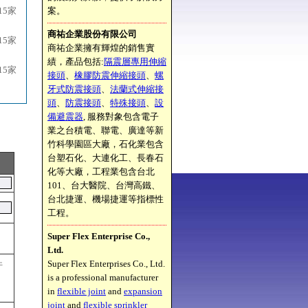
15家
案。
商祐企業股份有限公司
15家
商祐企業擁有輝煌的銷售實
績，產品包括:
隔震層專用伸縮
15家
接頭
、
橡膠防震伸縮接頭
、
螺
牙式防震接頭
、
法蘭式伸縮接
頭
、
防震接頭
、
特殊接頭
、
設
備避震器
, 服務對象包含電子
業之台積電、聯電、廣達等新
竹科學園區大廠，石化業包含
台塑石化、大連化工、長春石
化等大廠，工程業包含台北
101、台大醫院、台灣高鐵、
台北捷運、機場捷運等指標性
工程。
Super Flex Enterprise Co.,
Ltd.
Super Flex Enterprises Co., Ltd.
件
is a professional manufacturer
in
flexible joint
and
expansion
joint
and
flexible sprinkler