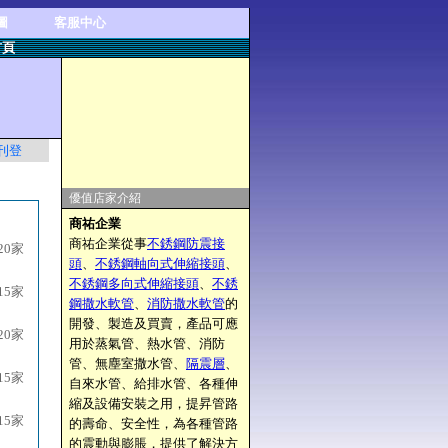
圖
客服中心
首頁
刊登
優值店家介紹
商祐企業
商祐企業從事
不銹鋼防震接
20家
頭
、
不銹鋼軸向式伸縮接頭
、
不銹鋼多向式伸縮接頭
、
不銹
15家
鋼撒水軟管
、
消防撒水軟管
的
開發、製造及買賣，產品可應
20家
用於蒸氣管、熱水管、消防
管、無塵室撒水管、
隔震層
、
15家
自來水管、給排水管、各種伸
縮及設備安裝之用，提昇管路
15家
的壽命、安全性，為各種管路
的震動與膨脹，提供了解決方