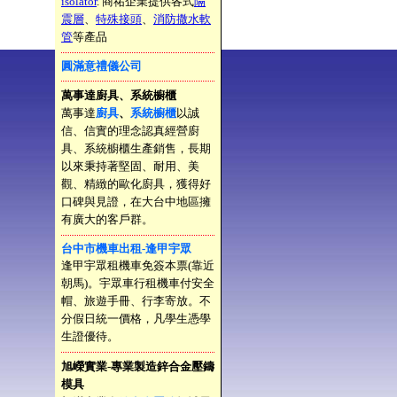
isolator
. 商祐企業提供各式
隔
震層
、
特殊接頭
、
消防撒水軟
管
等產品
圓滿意禮儀公司
萬事達廚具、系統櫥櫃
萬事達
廚具
、
系統櫥櫃
以誠
信、信實的理念認真經營廚
具、系統櫥櫃生產銷售，長期
以來秉持著堅固、耐用、美
觀、精緻的歐化廚具，獲得好
口碑與見證，在大台中地區擁
有廣大的客戶群。
台中市機車出租-逢甲宇眾
逢甲宇眾租機車免簽本票(靠近
朝馬)。宇眾車行租機車付安全
帽、旅遊手冊、行李寄放。不
分假日統一價格，凡學生憑學
生證優待。
旭嶸實業-專業製造鋅合金壓鑄
模具