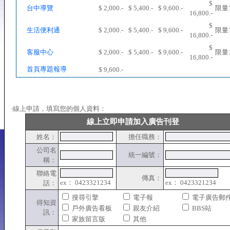
$
台中導覽
$ 2,000.-
$ 5,400.-
$ 9,600.-
限量
16,800.-
$
生活便利通
$ 2,000.-
$ 5,400.-
$ 9,600.-
限量
16,800.-
$
客服中心
$ 2,000.-
$ 5,400.-
$ 9,600.-
限量
16,800.-
首頁專題報導
$ 9,600.-
‧線上申請，填寫您的個人資料：
線上立即申請加入廣告刊登
姓名：
擔任職務：
公司名
統一編號：
稱：
聯絡電
傳真：
ex： 0423321234
ex： 0423321234
話：
搜尋引擎
電子報
電子廣告郵
得知資
戶外廣告看板
親友介紹
BBS站
訊：
家族留言版
其他