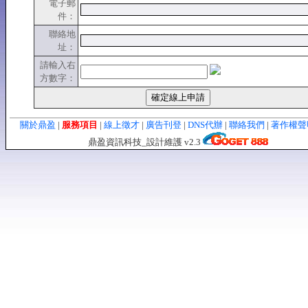
電子郵
件：
聯絡地
址：
請輸入右
方數字：
關於鼎盈
|
服務項目
|
線上徵才
|
廣告刊登
|
DNS代辦
|
聯絡我們
|
著作權
鼎盈資訊科技_設計維護 v2.3