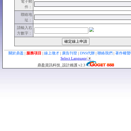
電子郵
件：
聯絡地
址：
請輸入右
方數字：
關於鼎盈
|
服務項目
|
線上徵才
|
廣告刊登
|
DNS代辦
|
聯絡我們
|
著作權
Select Language
▼
鼎盈資訊科技_設計維護 v2.3