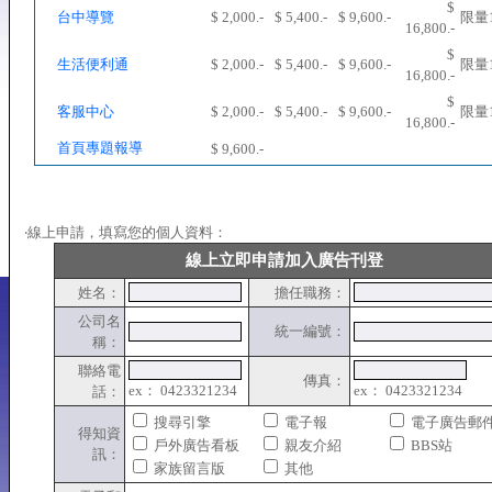
$
台中導覽
$ 2,000.-
$ 5,400.-
$ 9,600.-
限量
16,800.-
$
生活便利通
$ 2,000.-
$ 5,400.-
$ 9,600.-
限量
16,800.-
$
客服中心
$ 2,000.-
$ 5,400.-
$ 9,600.-
限量
16,800.-
首頁專題報導
$ 9,600.-
‧線上申請，填寫您的個人資料：
線上立即申請加入廣告刊登
姓名：
擔任職務：
公司名
統一編號：
稱：
聯絡電
傳真：
ex： 0423321234
ex： 0423321234
話：
搜尋引擎
電子報
電子廣告郵
得知資
戶外廣告看板
親友介紹
BBS站
訊：
家族留言版
其他