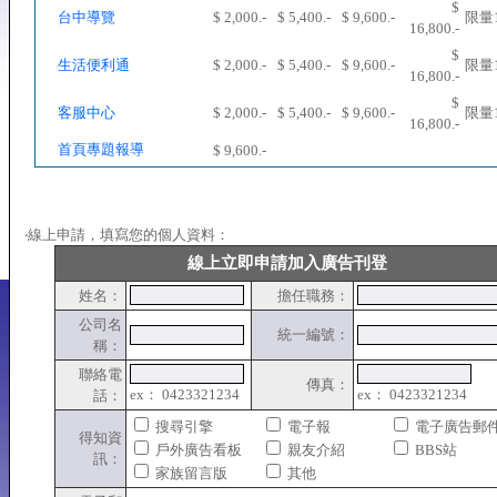
$
台中導覽
$ 2,000.-
$ 5,400.-
$ 9,600.-
限量
16,800.-
$
生活便利通
$ 2,000.-
$ 5,400.-
$ 9,600.-
限量
16,800.-
$
客服中心
$ 2,000.-
$ 5,400.-
$ 9,600.-
限量
16,800.-
首頁專題報導
$ 9,600.-
‧線上申請，填寫您的個人資料：
線上立即申請加入廣告刊登
姓名：
擔任職務：
公司名
統一編號：
稱：
聯絡電
傳真：
ex： 0423321234
ex： 0423321234
話：
搜尋引擎
電子報
電子廣告郵
得知資
戶外廣告看板
親友介紹
BBS站
訊：
家族留言版
其他