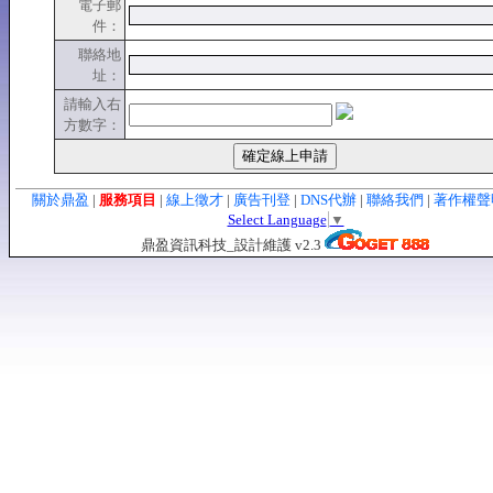
電子郵
件：
聯絡地
址：
請輸入右
方數字：
關於鼎盈
|
服務項目
|
線上徵才
|
廣告刊登
|
DNS代辦
|
聯絡我們
|
著作權
Select Language
▼
鼎盈資訊科技_設計維護 v2.3