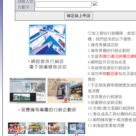
請輸入右
方數字：
◎加入聯合行銷團隊，創造
機；我們提供您以下優勢：
1.擁有專屬資訊部
2.擁有專屬的行銷企劃部
3.支援
市價25萬元的獨立網
4.瞬間提升百倍知名度
5.有效降低廣告行銷成本
6.成功串聯
數百家
知名店家
費群
7.不定期免費舉辦贈獎及抽
激消費
8.首頁整合行銷廣告
9.節慶聯合促銷活動
10.市價2萬元電腦行銷課程
11.整合成為工商社團特約
12.瞬間擁有數十萬消費會
13.刺激顧客重複消費