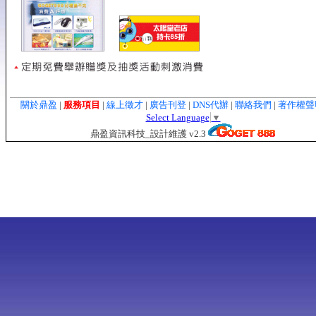
關於鼎盈
|
服務項目
|
線上徵才
|
廣告刊登
|
DNS代辦
|
聯絡我們
|
著作權
Select Language
▼
鼎盈資訊科技_設計維護 v2.3