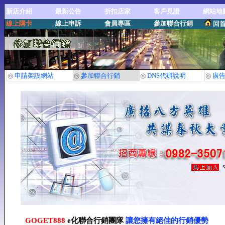
新店介紹
最新公告
折扣店家
客戶見證
網站地
線上購卡
線上申訴
會員專區
參加聯合行銷
回
◎
申請架設網站
◎
參加聯合行銷
◎
DNS代辦說明
◎
廣
GOGET888
e化聯合行銷團隊
讓您擁有絕佳的行銷優勢