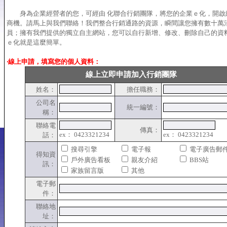
身為企業經營者的您，可經由 化聯合行銷團隊，將您的企業ｅ化，開啟
商機。請馬上與我們聯絡！我們整合行銷通路的資源，瞬間讓您擁有數十萬
員；擁有我們提供的獨立自主網站，您可以自行新增、修改、刪除自己的資
ｅ化就是這麼簡單。
‧線上申請，填寫您的個人資料：
線上立即申請加入行銷團隊
姓名：
擔任職務：
公司名
統一編號：
稱：
聯絡電
傳真：
ex： 0423321234
ex： 0423321234
話：
搜尋引擎
電子報
電子廣告郵
得知資
戶外廣告看板
親友介紹
BBS站
訊：
家族留言版
其他
電子郵
件：
聯絡地
址：