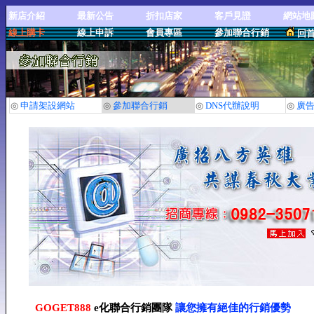
新店介紹
最新公告
折扣店家
客戶見證
網站地
線上購卡
線上申訴
會員專區
參加聯合行銷
回
◎
申請架設網站
◎
參加聯合行銷
◎
DNS代辦說明
◎
廣
GOGET888
e化聯合行銷團隊
讓您擁有絕佳的行銷優勢