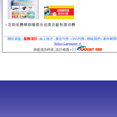
關於鼎盈
|
服務項目
|
線上徵才
|
廣告刊登
|
DNS代辦
|
聯絡我們
|
著作權
Select Language
▼
鼎盈資訊科技_設計維護 v2.3