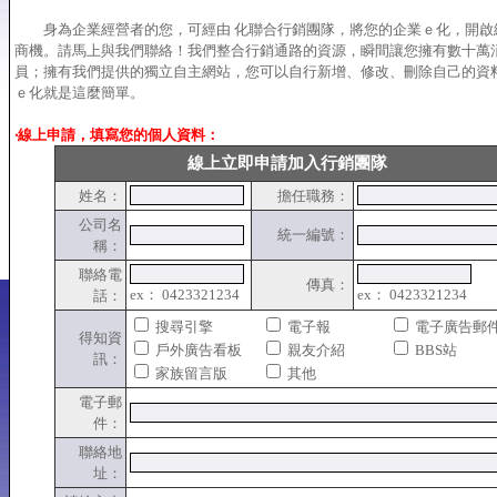
身為企業經營者的您，可經由 化聯合行銷團隊，將您的企業ｅ化，開啟
商機。請馬上與我們聯絡！我們整合行銷通路的資源，瞬間讓您擁有數十萬
員；擁有我們提供的獨立自主網站，您可以自行新增、修改、刪除自己的資
ｅ化就是這麼簡單。
‧線上申請，填寫您的個人資料：
線上立即申請加入行銷團隊
姓名：
擔任職務：
公司名
統一編號：
稱：
聯絡電
傳真：
ex： 0423321234
ex： 0423321234
話：
搜尋引擎
電子報
電子廣告郵
得知資
戶外廣告看板
親友介紹
BBS站
訊：
家族留言版
其他
電子郵
件：
聯絡地
址：