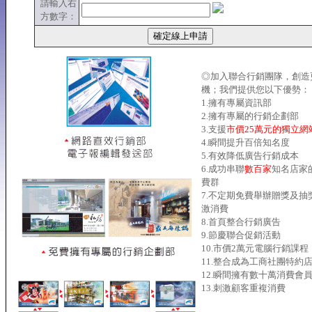
請輸入右
方數字：
◎加入聯合行銷團隊，創造
機；我們提供您以下優勢：
1.擁有專屬資訊部
2.擁有專屬的行銷企劃部
3.支援
市價25萬元的獨立網
4.瞬間提升百倍知名度
5.有效降低廣告行銷成本
6.成功串聯
數百家
知名店家
費群
7.不定期免費舉辦贈獎及抽
激消費
8.首頁整合行銷廣告
9.節慶聯合促銷活動
10.市價2萬元電腦行銷課程
11.整合成為工商社團特約
12.瞬間擁有數十萬消費會
13.刺激顧客重複消費