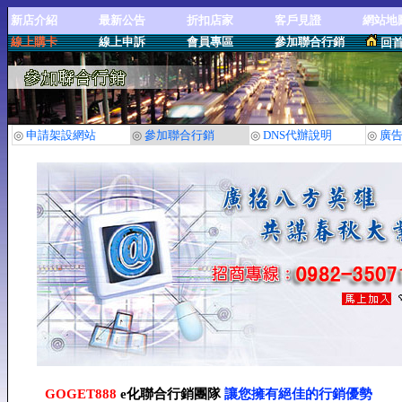
新店介紹
最新公告
折扣店家
客戶見證
網站地
線上購卡
線上申訴
會員專區
參加聯合行銷
回
◎
申請架設網站
◎
參加聯合行銷
◎
DNS代辦說明
◎
廣
GOGET888
e化聯合行銷團隊
讓您擁有絕佳的行銷優勢