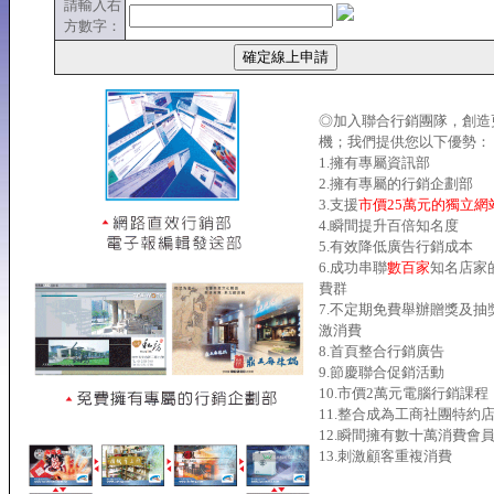
請輸入右
方數字：
◎加入聯合行銷團隊，創造
機；我們提供您以下優勢：
1.擁有專屬資訊部
2.擁有專屬的行銷企劃部
3.支援
市價25萬元的獨立網
4.瞬間提升百倍知名度
5.有效降低廣告行銷成本
6.成功串聯
數百家
知名店家
費群
7.不定期免費舉辦贈獎及抽
激消費
8.首頁整合行銷廣告
9.節慶聯合促銷活動
10.市價2萬元電腦行銷課程
11.整合成為工商社團特約
12.瞬間擁有數十萬消費會
13.刺激顧客重複消費