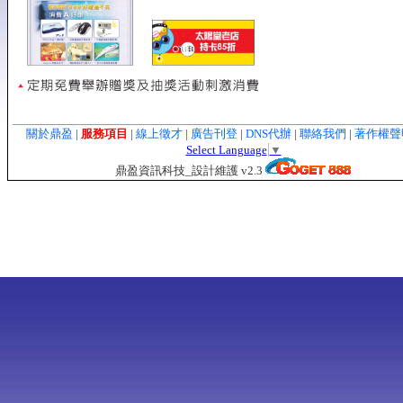
關於鼎盈
|
服務項目
|
線上徵才
|
廣告刊登
|
DNS代辦
|
聯絡我們
|
著作權
Select Language
▼
鼎盈資訊科技_設計維護 v2.3