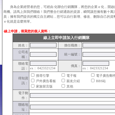
身為企業經營者的您，可經由 化聯合行銷團隊，將您的企業ｅ化，開啟
商機。請馬上與我們聯絡！我們整合行銷通路的資源，瞬間讓您擁有數十萬
員；擁有我們提供的獨立自主網站，您可以自行新增、修改、刪除自己的資
ｅ化就是這麼簡單。
‧線上申請，填寫您的個人資料：
線上立即申請加入行銷團隊
姓名：
擔任職務：
公司名
統一編號：
稱：
聯絡電
傳真：
ex： 0423321234
ex： 0423321234
話：
搜尋引擎
電子報
電子廣告郵
得知資
戶外廣告看板
親友介紹
BBS站
訊：
家族留言版
其他
電子郵
件：
聯絡地
址：