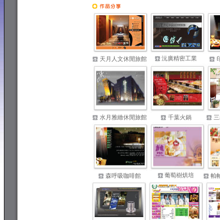
專業網頁設計
沅廣精密工業
天月人文休閒旅館
水月雅緻休閒旅館
千葉火鍋
三
葡萄樹烘培
森呼吸咖啡館
帕