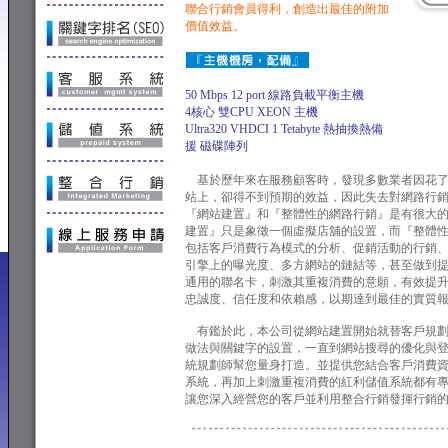
聯合行銷會員得利，創造出最佳的附加
價值效益。
50 Mbps 12 port 線路負載平衡主機
4核心 雙CPU XEON 主機
Ultra320 VHDCI 1 Tetabyte 熱抽換熱備
援 磁碟陣列
基於歷年來在服務顧客時，發現多數業者因花了
站上，卻得不到預期的效益，因此失去對網路行
『網站建置』和『整體性的網路行銷』是有很大
建置』只是象徵一個虛擬店舖的設置，而『整體
包括客戶消費行為模式的分析、促銷活動的行銷
引擎上的曝光度、多方網站的鏈結等，甚至做到
通用的聯名卡，刺激其重複消費的意願，有效提
忠誠度、信任度和依賴感，以期達到最佳的實質
有鑑於此，本公司從網站建置開始就替客戶規劃
做法與關鍵字的設置，一直到網站搜尋的優化與
統規劃師幫您量身打造。並提供您結合客戶消費
系統，再加上刺激重複消費的紅利儲值系統都有
讓您深入經營您的客戶並利用整合行銷發揮行銷