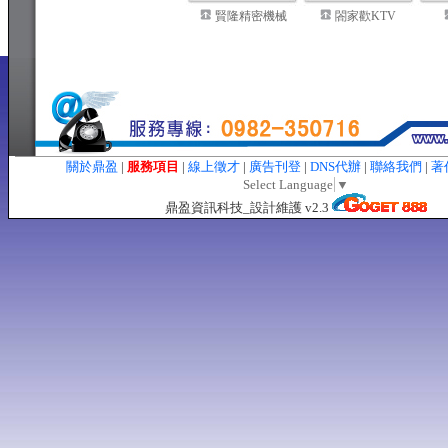
賢隆精密機械
閤家歡KTV
關於鼎盈
|
服務項目
|
線上徵才
|
廣告刊登
|
DNS代辦
|
聯絡我們
|
著
Select Language
▼
鼎盈資訊科技_設計維護 v2.3