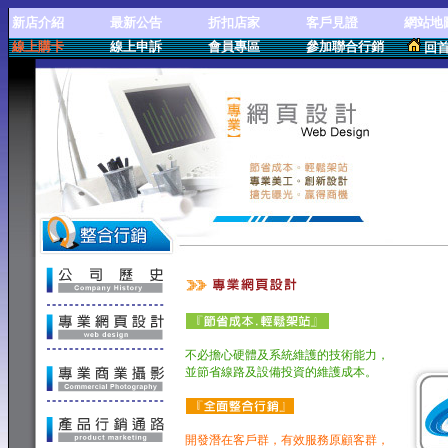
新店介紹
最新公告
折扣店家
客戶見證
網站地
線上購卡
線上申訴
會員專區
參加聯合行銷
回
專業網頁設計
不必擔心硬體及系統維護的技術能力，
並節省線路及設備投資的維護成本。
開發潛在客戶群，有效服務原顧客群，