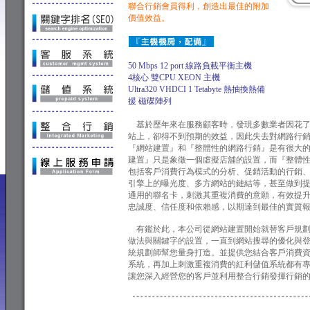
聯合行銷會員得利，創造出最佳的附加
價值效益。
50 Mbps 12 port 線路負載平衡主機
4核心 雙CPU XEON 主機
Ultra320 VHDCI 1 Tetabyte 熱抽換熱備
援 磁碟陣列
基於歷年來在服務顧客時，發現多數業者因花了
站上，卻得不到預期的效益，因此失去對網路行
『網站建置』和『整體性的網路行銷』是有很大
建置』只是象徵一個虛擬店舖的設置，而『整體
包括客戶消費行為模式的分析、促銷活動的行銷
引擎上的曝光度、多方網站的鏈結等，甚至做到
通用的聯名卡，刺激其重複消費的意願，有效提
忠誠度、信任度和依賴感，以期達到最佳的實質
有鑑於此，本公司從網站建置開始就替客戶規劃
做法與關鍵字的設置，一直到網站搜尋的優化與
統規劃師幫您量身打造。並提供您結合客戶消費
系統，再加上刺激重複消費的紅利儲值系統都有
讓您深入經營您的客戶並利用整合行銷發揮行銷