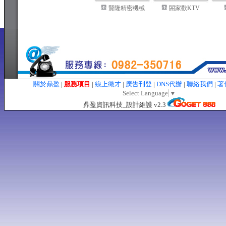
賢隆精密機械
閤家歡KTV
關於鼎盈
|
服務項目
|
線上徵才
|
廣告刊登
|
DNS代辦
|
聯絡我們
|
著
Select Language
▼
鼎盈資訊科技_設計維護 v2.3