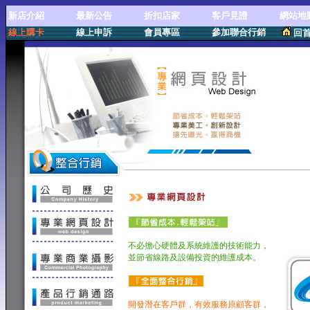
新店介紹
最新公告
折扣店家
客戶見證
網站地
線上購卡
線上申訴
會員專區
參加聯合行銷
回
專業網頁設計
不必擔心硬體及系統維護的技術能力，
並節省線路及設備投資的維護成本。
開發潛在客戶群，有效服務原顧客群，