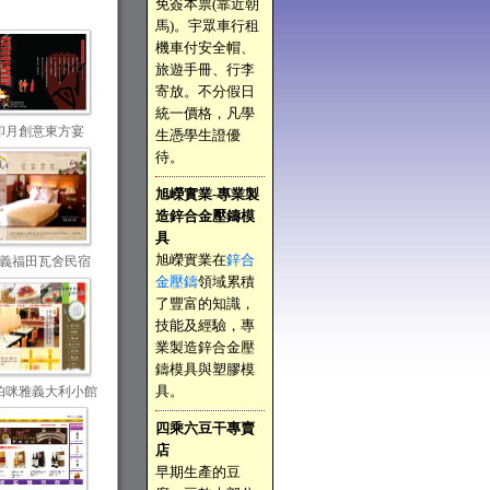
免簽本票(靠近朝
馬)。宇眾車行租
機車付安全帽、
旅遊手冊、行李
寄放。不分假日
統一價格，凡學
印月創意東方宴
生憑學生證優
待。
旭嶸實業-專業製
造鋅合金壓鑄模
具
旭嶸實業在
鋅合
義福田瓦舍民宿
金壓鑄
領域累積
了豐富的知識，
技能及經驗，專
業製造鋅合金壓
鑄模具與塑膠模
具。
帕咪雅義大利小館
四乘六豆干專賣
店
早期生產的豆