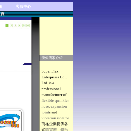
圖
客服中心
首頁
優值店家介紹
Super Flex
Enterprises Co.,
Ltd. is a
professional
manufacturer of
flexible sprinkler
hose
,
expansion
joint
s and
vibration isolator
.
商祐企業提供各
式
隔震層
、
特殊