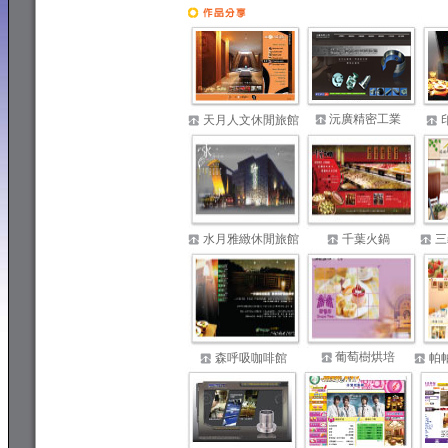
專業網頁設計
沅廣精密工業
天月人文休閒旅館
水月雅緻休閒旅館
千葉火鍋
三
葡萄樹烘培
森呼吸咖啡館
帕