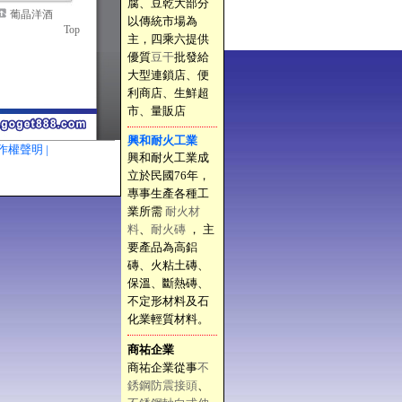
腐、豆乾大部分
葡晶洋酒
以傳統市場為
專業網頁設計
Top
主，四乘六提供
優質
豆干
批發給
大型連鎖店、便
利商店、生鮮超
市、量販店
興和耐火工業
作權聲明 |
興和耐火工業成
立於民國76年，
專事生產各種工
業所需
耐火材
料
、
耐火磚
， 主
要產品為高鋁
磚、火粘土磚、
保溫、斷熱磚、
不定形材料及石
化業輕質材料。
商祐企業
商祐企業從事
不
銹鋼防震接頭
、