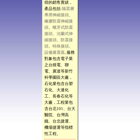
煌的銷售實績，
產品包括:
隔震層
專用伸縮接頭
、
橡膠防震伸縮接
頭
、
螺牙式防震
接頭
、
法蘭式伸
縮接頭
、
防震接
頭
、
特殊接頭
、
設備避震器
, 服務
對象包含電子業
之台積電、聯
電、廣達等新竹
科學園區大廠，
石化業包含台塑
石化、大連化
工、長春石化等
大廠，工程業包
含台北101、台大
醫院、台灣高
鐵、台北捷運、
機場捷運等指標
性工程。