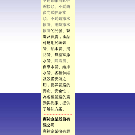
不銹鋼軸向式伸
縮接頭
、
不銹鋼
多向式伸縮接
頭
、
不銹鋼撒水
軟管
、
消防撒水
軟管
的開發、製
造及買賣，產品
可應用於蒸氣
管、熱水管、消
防管、無塵室撒
水管、
隔震層
、
自來水管、給排
水管、各種伸縮
及設備安裝之
用，提昇管路的
壽命、安全性，
為各種管路的震
動與膨脹，提供
了解決方案。
商祐企業股份有
限公司
商祐企業擁有輝