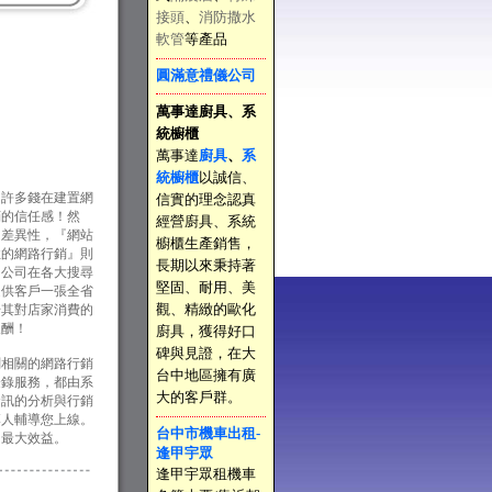
接頭
、
消防撒水
軟管
等產品
圓滿意禮儀公司
萬事達廚具、系
統櫥櫃
萬事達
廚具
、
系
統櫥櫃
以誠信、
許多錢在建置網
信實的理念認真
銷的信任感！然
經營廚具、系統
的差異性，『網站
櫥櫃生產銷售，
性的網路行銷』則
長期以來秉持著
、公司在各大搜尋
堅固、耐用、美
提供客戶一張全省
觀、精緻的歐化
升其對店家消費的
報酬！
廚具，獲得好口
碑與見證，在大
相關的網路行銷
台中地區擁有廣
登錄服務，都由系
大的客戶群。
資訊的分析與行銷
專人輔導您上線。
台中市機車出租-
的最大效益。
逢甲宇眾
逢甲宇眾租機車