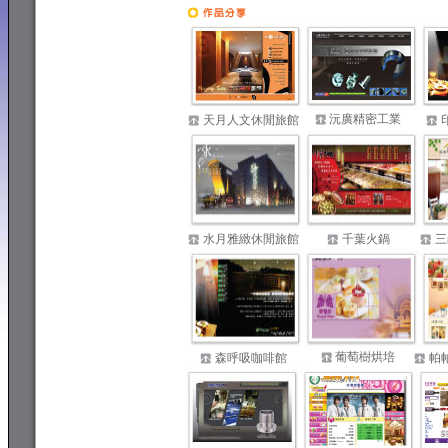
專業網頁設計
沅廣精密工業
天月人文休閒旅館
水月雅緻休閒旅館
千葉火鍋
三
葡萄樹烘培
森呼吸咖啡館
帕