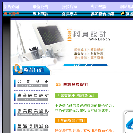
新店介紹
最新公告
折扣店家
客戶見證
網站地
線上購卡
線上申訴
會員專區
參加聯合行銷
回
專業網頁設計
不必擔心硬體及系統維護的技術能力，
並節省線路及設備投資的維護成本。
開發潛在客戶群，有效服務原顧客群，