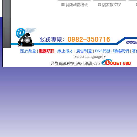
賢隆精密機械
閤家歡KTV
關於鼎盈
|
服務項目
|
線上徵才
|
廣告刊登
|
DNS代辦
|
聯絡我們
|
著
Select Language
▼
鼎盈資訊科技_設計維護 v2.3