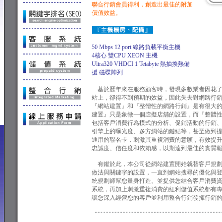
聯合行銷會員得利，創造出最佳的附加
價值效益。
50 Mbps 12 port 線路負載平衡主機
4核心 雙CPU XEON 主機
Ultra320 VHDCI 1 Tetabyte 熱抽換熱備
援 磁碟陣列
基於歷年來在服務顧客時，發現多數業者因花了
站上，卻得不到預期的效益，因此失去對網路行
『網站建置』和『整體性的網路行銷』是有很大
建置』只是象徵一個虛擬店舖的設置，而『整體
包括客戶消費行為模式的分析、促銷活動的行銷
引擎上的曝光度、多方網站的鏈結等，甚至做到
通用的聯名卡，刺激其重複消費的意願，有效提
忠誠度、信任度和依賴感，以期達到最佳的實質
有鑑於此，本公司從網站建置開始就替客戶規劃
做法與關鍵字的設置，一直到網站搜尋的優化與
統規劃師幫您量身打造。並提供您結合客戶消費
系統，再加上刺激重複消費的紅利儲值系統都有
讓您深入經營您的客戶並利用整合行銷發揮行銷