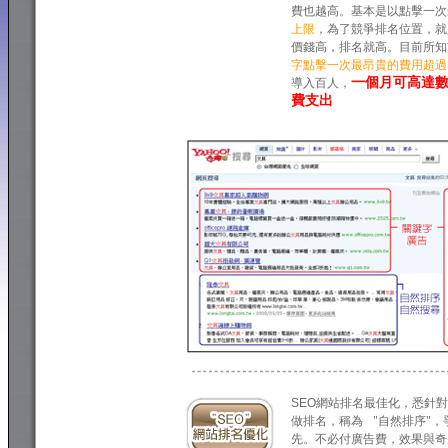
費也越高。基本是以點擊一次
上限
，為了競爭排名位置，就
價錢高，排名就高。目前所知
字點擊一次最昂貴的費用超過1
一個月可高達
導入百人，
費支出
關鍵字排名(SEO)
SEO
網站排名最佳化，悉針對
做排名，稱為 "自然排序"，
先。不必付廣告費，效果與奇