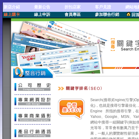
新店介紹
最新公告
折扣店家
客戶見證
網站地
線上購卡
線上申訴
會員專區
參加聯合行銷
回
關鍵字排名(SEO)
Search
(搜尋)
Engine
(引擎)
Op
化)，也就是搜尋引擎最佳化
Engine
所指的搜尋引擎，在
Yahoo
、
Google、
MSN
、
Ya
網站中搜尋一組關鍵字(例如
光等等，常常會有數萬乃至千
果，一般人的瀏覽耐性卻頂多