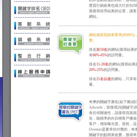
此即使網站做的再好，搜尋結
實質行銷效果也就大打折扣
S
善搜尋排序結果的位置，讓客
網站。
網站相當高的來客率(約80%
擎。
排名
前10名
的網站(搜尋結果
有
60%-65%
的訪問量。
排名
11-20名
的網站(搜尋結果
20%-25%
的訪問量。
排名
21名以後
的網站，只享有
量。
關鍵字排名(SEO)
奇摩的關鍵字廣告(如下圖)或Go
Adwords，當搜尋詞(關鍵字
有任何關連性，該搜尋頁面就
告，能精準的向目標客戶播放
客戶，增加曝光度。當然，這個
Overture是要求你付費的
關鍵字的點閱來收費，搜尋率