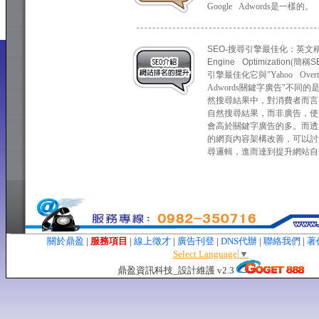
Google Adwords是一樣的。
SEO
-搜尋引擎最佳化：英文
Engine Optimization
(簡稱
S
引擎最佳化它與"Yahoo Overtu
Adwords關鍵字廣告"不同
然搜尋結果中，對消費者而言
自然搜尋結果，而非廣告，使
會高於關鍵字廣告的多。而透
的網頁內容架構改善，可以討
尋邏輯，進而達到提升網站自
關於鼎盈
|
服務項目
|
線上徵才
|
廣告刊登
|
DNS代辦
|
聯絡我們
|
著
Select Language
▼
鼎盈資訊科技_設計維護 v2.3