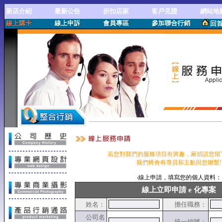
新店介紹
最新公告
折扣店家
客戶見證
網站地
線上購卡
線上申訴
會員專區
參加聯合行銷
回
儲
線上服務申請
若您對我們的服務項目有興趣，麻煩請您留
我們將會有專員和主動與您聯繫!
‧線上申請，填寫您的個人資料：
線上立即申請 e 化專案
姓名：
擔任職務：
公司名
統一編號：