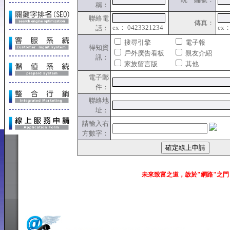
稱：
聯絡電
傳真：
ex： 0423321234
ex：
話：
搜尋引擎
電子報
得知資
戶外廣告看板
親友介紹
訊：
家族留言版
其他
電子郵
件：
聯絡地
址：
請輸入右
方數字：
未來致富之道，啟於"網路"之門