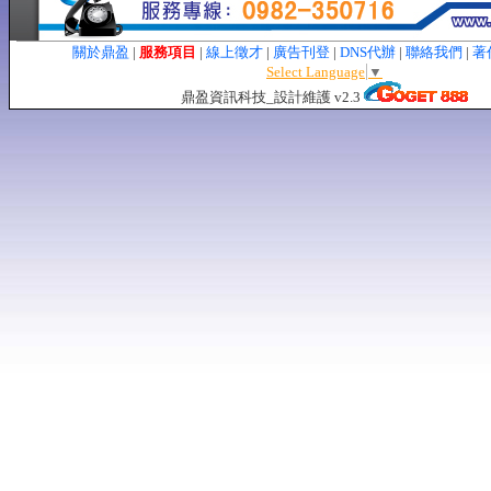
關於鼎盈
|
服務項目
|
線上徵才
|
廣告刊登
|
DNS代辦
|
聯絡我們
|
著
Select Language
▼
鼎盈資訊科技_設計維護 v2.3