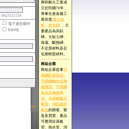
興和耐火工業成
立於民國76年，
專事生產各種工
 0423321234
業所需
耐火材
電子廣告郵件
料
、
耐火磚
， 主
BBS站
要產品為高鋁
磚、火粘土磚、
保溫、斷熱磚、
不定形材料及石
化業輕質材料。
商祐企業
商祐企業從事
不
銹鋼防震接頭
、
不銹鋼軸向式伸
縮接頭
、
不銹鋼
多向式伸縮接
頭
、
不銹鋼撒水
軟管
、
消防撒水
top
軟管
的開發、製
造及買賣，產品
可應用於蒸氣
管、熱水管、消