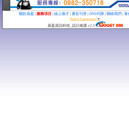
關於鼎盈
|
服務項目
|
線上徵才
|
廣告刊登
|
DNS代辦
|
聯絡我們
|
著
Select Language
▼
鼎盈資訊科技_設計維護 v2.3