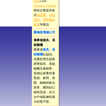
joint
s and
vibration isolator
.
商祐企業提供各
式
隔震層
、
特殊
接頭
、
消防撒水
軟管
等產品
圓滿意禮儀公司
萬事達廚具、系
統櫥櫃
萬事達
廚具
、
系
統櫥櫃
以誠信、
信實的理念認真
經營廚具、系統
櫥櫃生產銷售，
長期以來秉持著
堅固、耐用、美
觀、精緻的歐化
廚具，獲得好口
碑與見證，在大
台中地區擁有廣
大的客戶群。