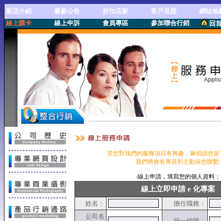
新店介紹
最新公告
折扣店家
客戶見證
網站地
線上購卡
線上申訴
會員專區
參加聯合行銷
回
儲
線上服務申請
若您對我們的服務項目有興趣，麻煩請您留
我們將會有專員和主動與您聯繫!
‧線上申請，填寫您的個人資料：
線上立即申請 e 化專案
姓名：
擔任職務：
公司名
統一編號：