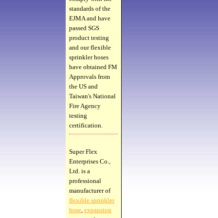
standards of the
EJMA and have
passed SGS
product testing
and our flexible
sprinkler hoses
have obtained FM
Approvals from
the US and
Taiwan's National
Fire Agency
testing
certification.
Super Flex
Enterprises Co.,
Ltd. is a
professional
manufacturer of
flexible sprinkler
hose
,
expansion