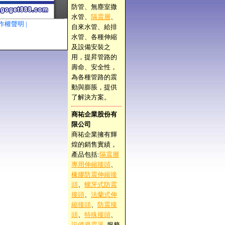
防管、無塵室撒
水管、
隔震層
、
作權聲明 |
自來水管、給排
水管、各種伸縮
及設備安裝之
用，提昇管路的
壽命、安全性，
為各種管路的震
動與膨脹，提供
了解決方案。
商祐企業股份有
限公司
商祐企業擁有輝
煌的銷售實績，
產品包括:
隔震層
專用伸縮接頭
、
橡膠防震伸縮接
頭
、
螺牙式防震
接頭
、
法蘭式伸
縮接頭
、
防震接
頭
、
特殊接頭
、
設備避震器
, 服務