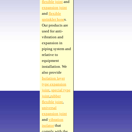
flexible joint
and
expansion joint
and
flexible
sprinkler hose
s.
Our products are
used for anti-
vibration and
expansion in
piping system and
relative to
equipment
installation. We
also provide
Isolation layer
type expansion
joint
,
special type
joint
,
rubber
flexible joint
,
universal
expansion joint
and
vibration
isolator
that
comply with the