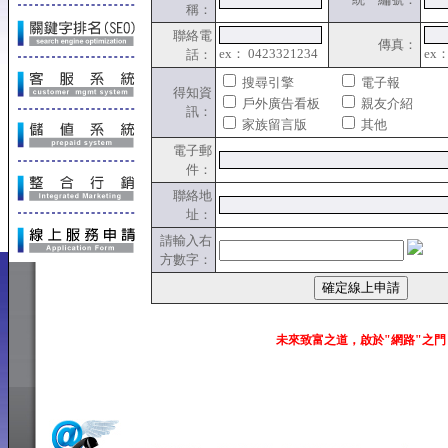
稱：
聯絡電
傳真：
ex： 0423321234
ex：
話：
搜尋引擎
電子報
得知資
戶外廣告看板
親友介紹
訊：
家族留言版
其他
電子郵
件：
聯絡地
址：
請輸入右
方數字：
未來致富之道，啟於"網路"之門