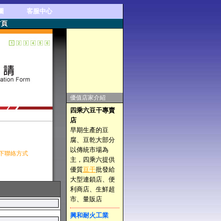
圖
客服中心
首頁
優值店家介紹
四乘六豆干專賣
店
早期生產的豆
腐、豆乾大部分
以傳統市場為
下聯絡方式
主，四乘六提供
優質
豆干
批發給
大型連鎖店、便
利商店、生鮮超
市、量販店
興和耐火工業